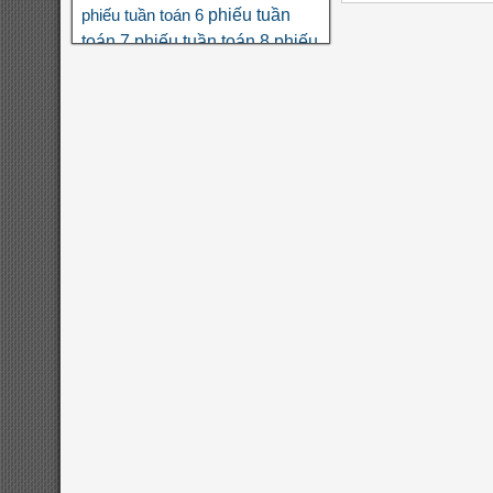
phiếu tuần
phiếu tuần toán 6
toán 7
phiếu tuần toán 8
phiếu
tuần toán 9
phân số
phương
số học 6
trình
thi THPT quốc gia
toán nâng cao lớp 6
đa thức
đại
đề
đại số 8
số 7
đại số 9
đại số 10
cương hk1
đề kiểm tra giữa hk1
đề kiểm tra giữa hk1
toán 8
toán 9
đề kiểm tra giữa hk2 toán
đề kscl
9
đề thi hk1
đề thi 5 vào 6
đề thi
đề thi hk1 toán 7
toán 6
đề thi hk1
hk1 toán 8
toán 9
đề
đề thi hk2 toán 9
đề thi hsg
thi hsg toán 6
đề thi hsg toán
toán 7
đề thi hsg toán
8