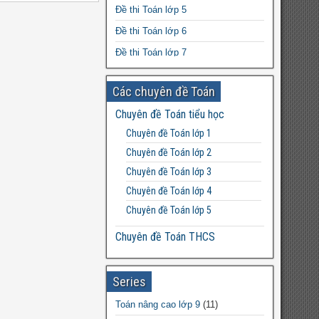
Thực hiện chuỗi – Điều chế các chất
Đề thi Toán lớp 5
Thụ phấn là gì, có mấy hình thức thụ
Đề thi Toán lớp 6
phấn?
Đề thi Toán lớp 7
Đề thi Toán lớp 8
Các chuyên đề Toán
Đề thi Toán lớp 9
Chuyên đề Toán tiểu học
Đề thi Toán lớp 10
Chuyên đề Toán lớp 1
Đề thi Toán lớp 11
Chuyên đề Toán lớp 2
Đề thi Toán lớp 12
Chuyên đề Toán lớp 3
Chuyên đề Toán lớp 4
Chuyên đề Toán lớp 5
Chuyên đề Toán THCS
Bất đẳng thức THCS
Chuyên đề Toán lớp 6
Series
Chuyên đề Toán lớp 7
Toán nâng cao lớp 9
(11)
Chuyên đề Toán lớp 8