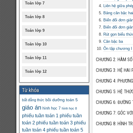
Toán lớp 7
Liên hệ giữa phé
Bảng căn bậc ha
Toán lớp 8
Biến đổi đơn giả
Biến đổi đơn giản
Toán lớp 9
Rút gọn biểu thứ
Căn bậc ba
Toán lớp 10
Ôn tập chương I
Toán lớp 11
CHƯƠNG 2: HÀM SỐ
CHƯƠNG 3: HỆ HAI 
Toán lớp 12
CHƯƠNG 4: PHƯƠNG
Từ khóa
CHƯƠNG 5: HỆ THỨ
bồi dưỡng toán 5
bất đẳng thức
CHƯƠNG 6: ĐƯỜNG 
giáo án
hình học 7
hình học 8
CHƯƠNG 7: GÓC VỚ
phiếu tuần toán 1
phiếu tuần
toán 2
phiếu tuần toán 3
phiếu
CHƯƠNG 8: HÌNH TR
tuần toán 4
phiếu tuần toán 5