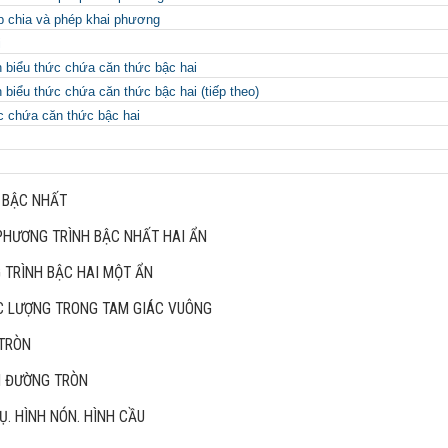
p chia và phép khai phương
i
n biểu thức chứa căn thức bậc hai
 biểu thức chứa căn thức bậc hai (tiếp theo)
c chứa căn thức bậc hai
 BẬC NHẤT
PHƯƠNG TRÌNH BẬC NHẤT HAI ẨN
 TRÌNH BẬC HAI MỘT ẨN
C LƯỢNG TRONG TAM GIÁC VUÔNG
TRÒN
I ĐƯỜNG TRÒN
Ụ. HÌNH NÓN. HÌNH CẦU