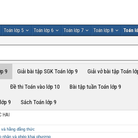
Toán lớp 5
Toán lớp 6
Toán lớp 7
Toán lớp 8
Toán lớ
ớp 9
Giải bài tập SGK Toán lớp 9
Giải vở bài tập Toán lớ
9
Đề thi Toán vào lớp 10
Bài tập tuần Toán lớp 9
lớp 9
Sách Toán lớp 9
C HAI
 và hằng đẳng thức
ép nhân và phép khai phương