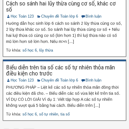
Cách so sánh hai lũy thừa cùng cơ số, khác cơ
số
Học Toán 123
Chuyên đề Toán lớp 6
Bình luận
Hướng dẫn học sinh lớp 6 cách so sánh 2 lũy thừa cùng cơ số,
2 lũy thừa khác cơ số. So sánh hai lũy thừa cùng cơ số + Nếu
hai luỹ thừa có cùng cơ số (lớn hơn 1) thì luỹ thừa nào có số
mũ lớn hơn sẽ lớn hơn. Nếu m>n […]
Từ khóa:
số học 6
,
lũy thừa
Biểu diễn trên tia số các số tự nhiên thỏa mãn
điều kiện cho trước
Học Toán 123
Chuyên đề Toán lớp 6
Bình luận
PHƯƠNG PHÁP – Liệt kê các số tự nhiên thỏa mãn đồng thời
các điều kiện đã cho. – Biểu diễn các số vừa liệt kê trên tia số.
VÍ DỤ CÓ LỜI GIẢI Ví dụ 1: Viết tập hợp A các số tự nhiên
không vượt quá 5 bằng hai cách. Biểu diễn trên […]
Từ khóa:
số học 6
,
số tự nhiên
,
tia số