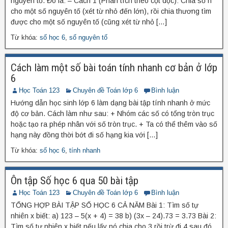
nguyên tố. Đó là: – Cách 1 (Phân tích theo cột dọc): Chia số n
cho một số nguyên tố (xét từ nhỏ đến lớn), rồi chia thương tìm
được cho một số nguyên tố (cũng xét từ nhỏ […]
Từ khóa:
số học 6
,
số nguyên tố
Cách làm một số bài toán tính nhanh cơ bản ở lớp
6
Học Toán 123
Chuyên đề Toán lớp 6
Bình luận
Hướng dẫn học sinh lớp 6 làm dạng bài tập tính nhanh ở mức
độ cơ bản. Cách làm như sau: + Nhóm các số có tổng tròn trục
hoặc tạo ra phép nhân với số tròn trục. + Ta có thể thêm vào số
hạng này đồng thời bớt đi số hạng kia với […]
Từ khóa:
số học 6
,
tính nhanh
Ôn tập Số học 6 qua 50 bài tập
Học Toán 123
Chuyên đề Toán lớp 6
Bình luận
TỔNG HỢP BÀI TẬP SỐ HỌC 6 CẢ NĂM Bài 1: Tìm số tự
nhiên x biết: a) 123 – 5(x + 4) = 38 b) (3x – 24).73 = 3.73 Bài 2:
Tìm số tự nhiên x biết nếu lấy nó chia cho 3 rồi trừ đi 4 sau đó