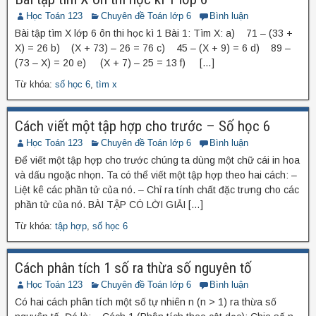
Học Toán 123
Chuyên đề Toán lớp 6
Bình luận
Bài tập tìm X lớp 6 ôn thi học kì 1 Bài 1: Tìm X: a) 71 – (33 +
X) = 26 b) (X + 73) – 26 = 76 c) 45 – (X + 9) = 6 d) 89 –
(73 – X) = 20 e) (X + 7) – 25 = 13 f) […]
Từ khóa:
số học 6
,
tìm x
Cách viết một tập hợp cho trước – Số học 6
Học Toán 123
Chuyên đề Toán lớp 6
Bình luận
Để viết một tập hợp cho trước chúng ta dùng một chữ cái in hoa
và dấu ngoặc nhọn. Ta có thể viết một tập hợp theo hai cách: –
Liệt kê các phần tử của nó. – Chỉ ra tính chất đặc trưng cho các
phần tử của nó. BÀI TẬP CÓ LỜI GIẢI […]
Từ khóa:
tập hợp
,
số học 6
Cách phân tích 1 số ra thừa số nguyên tố
Học Toán 123
Chuyên đề Toán lớp 6
Bình luận
Có hai cách phân tích một số tự nhiên n (n > 1) ra thừa số