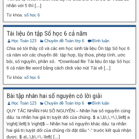
nhân với 5 thì […]
Từ khóa:
số học 6
Tài liệu ôn tập Số học 6 cả năm
Học Toán 123
Chuyên đề Toán lớp 6
Bình luận
Chia sẻ tới thầy cô và các em học sinh tài liệu Ôn tập Số học 6
cả năm với các chuyên đề: tập hợp, lũy thừa, phép tính, ước
bội, số nguyên, phân số. *Download file Tài liệu ôn tập Số học
6 cả năm file word bằng cách click vào nút Tải về […]
Từ khóa:
số học 6
Bài tập nhân hai số nguyên có lời giải
Học Toán 123
Chuyên đề Toán lớp 6
Bình luận
QUY TẮC NHÂN HAI SỐ NGUYÊN – Nhân hai số nguyên cùng
dấu: ta nhân hai giá trị tuyệt đối của chúng. $ a.\,b\,\,=\,\,\left| a
\right|.\left| b \right|$ – Nhân hai số nguyên khác dấu: ta nhân
hai giá trị tuyệt đối của chúng rồi đặt dấu “-” trước kết quả nhận
được. $ a\,.\,b\,=\,-\left( […]