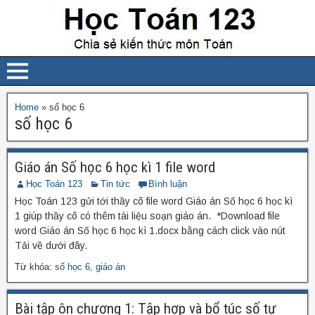
Home
»
số học 6
số học 6
Giáo án Số học 6 học kì 1 file word
Học Toán 123
Tin tức
Bình luận
Học Toán 123 gửi tới thầy cô file word Giáo án Số học 6 học kì
1 giúp thầy cô có thêm tài liệu soạn giáo án. *Download file
word Giáo án Số học 6 học kì 1.docx bằng cách click vào nút
Tải về dưới đây.
Từ khóa:
số học 6
,
giáo án
Bài tập ôn chương 1: Tập hợp và bổ túc số tự