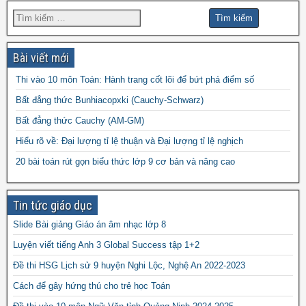
đề kscl
hk2 toán 9
đề thi hk1 toán 7
đề thi hk1 toán 6
đề thi 5 vào 6
đề thi hk1 toán 9
đề thi hk2 toán
đề thi hk1 toán 8
đề thi
đề thi hsg toán 7
đề thi hsg toán 6
9
Bài viết mới
đề thi hsg toán 9
hsg toán 8
Thi vào 10 môn Toán: Hành trang cốt lõi để bứt phá điểm số
đề thi olympic
đề thi toán chuyên
đề thi
Bất đẳng thức Bunhiacopxki (Cauchy-Schwarz)
đề thi thử vào 10
toán
Bất đẳng thức Cauchy (AM-GM)
vào 10 môn toán năm 2022
đề thi vào
Hiểu rõ về: Đại lượng tỉ lệ thuận và Đại lượng tỉ lệ nghịch
10 môn toán năm 2023
đề thi vào 10 môn toán
20 bài toán rút gọn biểu thức lớp 9 cơ bản và nâng cao
năm 2024
Tin tức giáo dục
Slide Bài giảng Giáo án âm nhạc lớp 8
Luyện viết tiếng Anh 3 Global Success tập 1+2
Đề thi HSG Lịch sử 9 huyện Nghi Lộc, Nghệ An 2022-2023
Cách để gây hứng thú cho trẻ học Toán