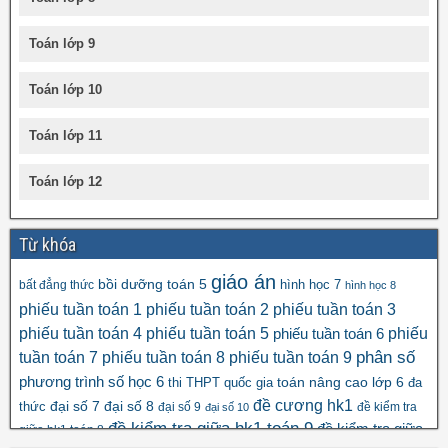
Toán lớp 9
Toán lớp 10
Toán lớp 11
Toán lớp 12
Từ khóa
giáo án
bồi dưỡng toán 5
hình học 7
bất đẳng thức
hình học 8
phiếu tuần toán 1
phiếu tuần toán 2
phiếu tuần toán 3
phiếu tuần toán 4
phiếu tuần toán 5
phiếu
phiếu tuần toán 6
tuần toán 7
phiếu tuần toán 8
phiếu tuần toán 9
phân số
số học 6
phương trình
toán nâng cao lớp 6
thi THPT quốc gia
đa
đề cương hk1
đại số 8
thức
đại số 7
đại số 9
đề kiểm tra
đại số 10
đề kiểm tra giữa hk1 toán 9
đề kiểm tra giữa
giữa hk1 toán 8