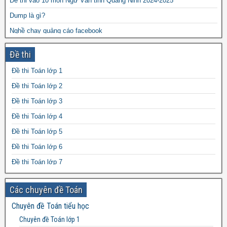
Đề thi vào 10 môn Ngữ Văn tỉnh Quảng Ninh 2024-2025
Dump là gì?
Nghề chạy quảng cáo facebook
Kĩ năng làm văn nghị luận
Đề thi
Bộ đề ôn tập môn tiếng Việt lớp 2 có đáp án file word
Đề thi Toán lớp 1
30 bài văn tả cảnh lớp 5 file word
Đề thi Toán lớp 2
Đề thi Toán lớp 3
Đề thi Toán lớp 4
Đề thi Toán lớp 5
Đề thi Toán lớp 6
Đề thi Toán lớp 7
Đề thi Toán lớp 8
Các chuyên đề Toán
Đề thi Toán lớp 9
Chuyên đề Toán tiểu học
Đề thi Toán lớp 10
Chuyên đề Toán lớp 1
Đề thi Toán lớp 11