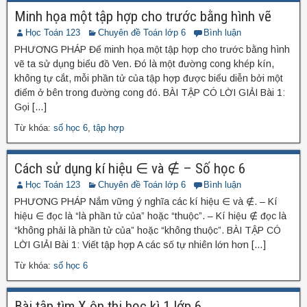
Minh họa một tập hợp cho trước bằng hình vẽ
Học Toán 123
Chuyên đề Toán lớp 6
Bình luận
PHƯƠNG PHÁP Để minh họa một tập hợp cho trước bằng hình
vẽ ta sử dụng biểu đồ Ven. Đó là một đường cong khép kín,
không tự cắt, mỗi phần tử của tập hợp được biểu diễn bởi một
điểm ở bên trong đường cong đó. BÀI TẬP CÓ LỜI GIẢI Bài 1:
Gọi […]
Từ khóa:
số học 6
,
tập hợp
Cách sử dụng kí hiệu ∈ và ∉ – Số học 6
Học Toán 123
Chuyên đề Toán lớp 6
Bình luận
PHƯƠNG PHÁP Nắm vững ý nghĩa các kí hiệu ∈ và ∉. – Kí
hiệu ∈ đọc là “là phần tử của” hoặc “thuộc”. – Kí hiệu ∉ đọc là
“không phải là phần tử của” hoặc “không thuộc”. BÀI TẬP CÓ
LỜI GIẢI Bài 1: Viết tập hợp A các số tự nhiên lớn hơn […]
Từ khóa:
số học 6
Bài tập tìm X ôn thi học kì 1 lớp 6