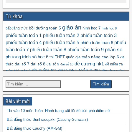
Từ khóa
giáo án
bồi dưỡng toán 5
hình học 7
bất đẳng thức
hình học 8
phiếu tuần toán 1
phiếu tuần toán 2
phiếu tuần toán 3
phiếu tuần toán 4
phiếu tuần toán 5
phiếu
phiếu tuần toán 6
tuần toán 7
phiếu tuần toán 8
phiếu tuần toán 9
phân số
số học 6
phương trình
toán nâng cao lớp 6
thi THPT quốc gia
đa
đề cương hk1
đại số 8
thức
đại số 7
đại số 9
đề kiểm tra
đại số 10
đề kiểm tra giữa hk1 toán 9
đề kiểm tra giữa
giữa hk1 toán 8
đề kscl
hk2 toán 9
đề thi hk1 toán 7
đề thi hk1 toán 6
đề thi 5 vào 6
đề thi hk1 toán 9
đề thi hk2 toán
đề thi hk1 toán 8
đề thi
đề thi hsg toán 7
đề thi hsg toán 6
9
Bài viết mới
đề thi hsg toán 9
hsg toán 8
Thi vào 10 môn Toán: Hành trang cốt lõi để bứt phá điểm số
đề thi olympic
đề thi toán chuyên
đề thi
Bất đẳng thức Bunhiacopxki (Cauchy-Schwarz)
đề thi thử vào 10
toán
Bất đẳng thức Cauchy (AM-GM)
vào 10 môn toán năm 2022
đề thi vào