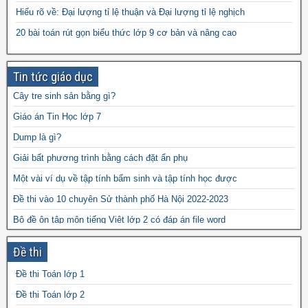
Hiểu rõ về: Đại lượng tỉ lệ thuận và Đại lượng tỉ lệ nghịch
10 môn toán năm 2023
đề thi vào 10 môn toán
20 bài toán rút gọn biểu thức lớp 9 cơ bản và nâng cao
năm 2024
Tin tức giáo dục
Cây tre sinh sản bằng gì?
Giáo án Tin Học lớp 7
Dump là gì?
Giải bất phương trình bằng cách đặt ẩn phụ
Một vài ví dụ về tập tính bẩm sinh và tập tính học được
Đề thi vào 10 chuyên Sử thành phố Hà Nội 2022-2023
Bộ đề ôn tập môn tiếng Việt lớp 2 có đáp án file word
Đề cương ôn tập học kì 1 môn Lịch sử lớp 6 file word
Đề thi
Cách nhận biết các chất không dùng loại thuốc thử nào khác
Đề thi Toán lớp 1
Đề thi Ngữ Văn vào 10 THPT thành phố Hải Phòng 2024-2025
Đề thi Toán lớp 2