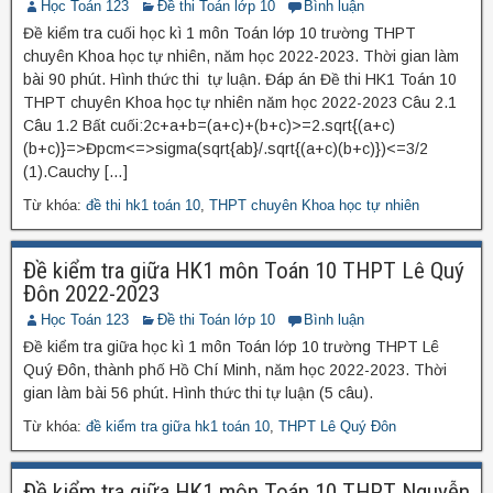
Học Toán 123
Đề thi Toán lớp 10
Bình luận
Đề kiểm tra cuối học kì 1 môn Toán lớp 10 trường THPT
chuyên Khoa học tự nhiên, năm học 2022-2023. Thời gian làm
bài 90 phút. Hình thức thi tự luận. Đáp án Đề thi HK1 Toán 10
THPT chuyên Khoa học tự nhiên năm học 2022-2023 Câu 2.1
Câu 1.2 Bất cuối:2c+a+b=(a+c)+(b+c)>=2.sqrt{(a+c)
(b+c)}=>Đpcm<=>sigma(sqrt{ab}/.sqrt{(a+c)(b+c)})<=3/2
(1).Cauchy […]
Từ khóa:
đề thi hk1 toán 10
,
THPT chuyên Khoa học tự nhiên
Đề kiểm tra giữa HK1 môn Toán 10 THPT Lê Quý
Đôn 2022-2023
Học Toán 123
Đề thi Toán lớp 10
Bình luận
Đề kiểm tra giữa học kì 1 môn Toán lớp 10 trường THPT Lê
Quý Đôn, thành phố Hồ Chí Minh, năm học 2022-2023. Thời
gian làm bài 56 phút. Hình thức thi tự luận (5 câu).
Từ khóa:
đề kiểm tra giữa hk1 toán 10
,
THPT Lê Quý Đôn
Đề kiểm tra giữa HK1 môn Toán 10 THPT Nguyễn