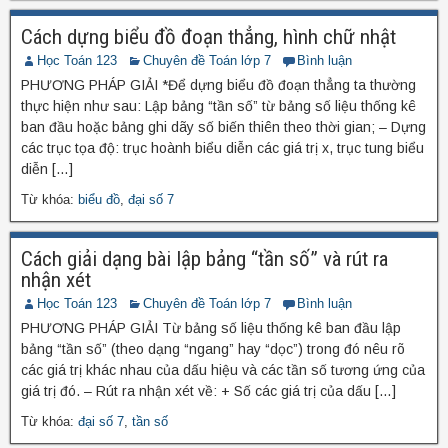
Cách dựng biểu đồ đoạn thẳng, hình chữ nhật
Học Toán 123
Chuyên đề Toán lớp 7
Bình luận
PHƯƠNG PHÁP GIẢI *Để dựng biểu đồ đoạn thẳng ta thường
thực hiện như sau: Lập bảng “tần số” từ bảng số liệu thống kê
ban đầu hoặc bảng ghi dãy số biến thiên theo thời gian; – Dựng
các trục tọa độ: trục hoành biểu diễn các giá trị x, trục tung biểu
diễn […]
Từ khóa:
biểu đồ
,
đại số 7
Cách giải dạng bài lập bảng “tần số” và rút ra
nhận xét
Học Toán 123
Chuyên đề Toán lớp 7
Bình luận
PHƯƠNG PHÁP GIẢI Từ bảng số liệu thống kê ban đầu lập
bảng “tần số” (theo dạng “ngang” hay “dọc”) trong đó nêu rõ
các giá trị khác nhau của dấu hiệu và các tần số tương ứng của
giá trị đó. – Rút ra nhận xét về: + Số các giá trị của dấu […]
Từ khóa:
đại số 7
,
tần số