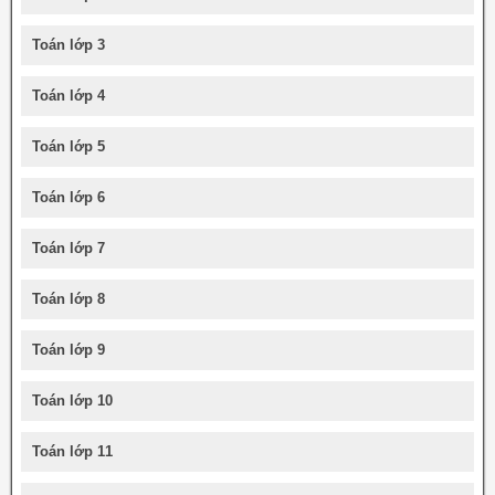
Toán lớp 3
Toán lớp 4
Toán lớp 5
Toán lớp 6
Toán lớp 7
Toán lớp 8
Toán lớp 9
Toán lớp 10
Toán lớp 11