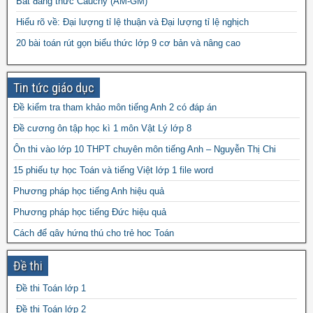
Bất đẳng thức Cauchy (AM-GM)
vào 10 môn toán năm 2022
đề thi vào
Hiểu rõ về: Đại lượng tỉ lệ thuận và Đại lượng tỉ lệ nghịch
10 môn toán năm 2023
đề thi vào 10 môn toán
20 bài toán rút gọn biểu thức lớp 9 cơ bản và nâng cao
năm 2024
Tin tức giáo dục
Đề kiểm tra tham khảo môn tiếng Anh 2 có đáp án
Đề cương ôn tập học kì 1 môn Vật Lý lớp 8
Ôn thi vào lớp 10 THPT chuyên môn tiếng Anh – Nguyễn Thị Chi
15 phiếu tự học Toán và tiếng Việt lớp 1 file word
Phương pháp học tiếng Anh hiệu quả
Phương pháp học tiếng Đức hiệu quả
Cách để gây hứng thú cho trẻ học Toán
Copyright là gì?
Đề thi
Chương trình Montessori là gì, nội dung học ra sao?
Đề thi Toán lớp 1
Cách tách các chất ra khỏi hỗn hợp
Đề thi Toán lớp 2