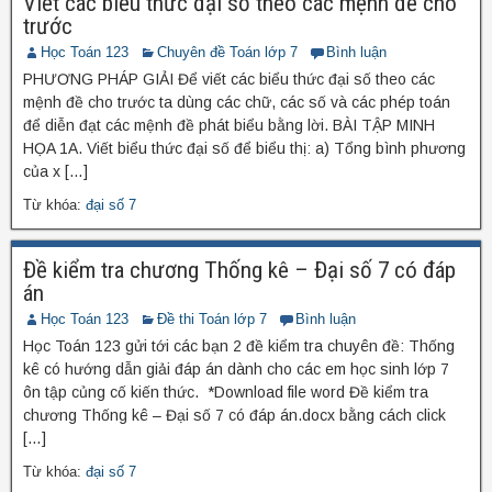
Viết các biểu thức đại số theo các mệnh đề cho
trước
Học Toán 123
Chuyên đề Toán lớp 7
Bình luận
PHƯƠNG PHÁP GIẢI Để viết các biểu thức đại số theo các
mệnh đề cho trước ta dùng các chữ, các số và các phép toán
để diễn đạt các mệnh đề phát biểu bằng lời. BÀI TẬP MINH
HỌA 1A. Viết biểu thức đại số để biểu thị: a) Tổng bình phương
của x […]
Từ khóa:
đại số 7
Đề kiểm tra chương Thống kê – Đại số 7 có đáp
án
Học Toán 123
Đề thi Toán lớp 7
Bình luận
Học Toán 123 gửi tới các bạn 2 đề kiểm tra chuyên đề: Thống
kê có hướng dẫn giải đáp án dành cho các em học sinh lớp 7
ôn tập củng cố kiến thức. *Download file word Đề kiểm tra
chương Thống kê – Đại số 7 có đáp án.docx bằng cách click
[…]
Từ khóa:
đại số 7