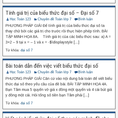
Tính giá trị của biểu thức đại số – Đại số 7
Học Toán 123
Chuyên đề Toán lớp 7
Bình luận
PHƯƠNG PHÁP GIẢI Để tính giá trị của biểu thức đại số ta
thay chữ bởi các giá trị cho trước rồi thực hiện phép tính. BÀI
TẬP MINH HỌA 8A. Tính giá trị của các biểu thức sau: a) A =
3×2 – 9 tại x = – 1 và x = -$\displaystyle […]
Từ khóa:
đại số 7
Bài toán dẫn đến việc viết biểu thức đại số
Học Toán 123
Chuyên đề Toán lớp 7
Bình luận
PHƯƠNG PHÁP GIẢI Căn cứ vào nội dung bài toán để viết biểu
thức đại số theo yêu cầu của đề bài. BÀI TẬP MINH HỌA 4A.
Bạn Tâm mua 5 quyển vở giá x đồng một quyển và 4 cái bút giá
y đồng một cái. Hỏi tổng số tiền bạn Tâm phải […]
Từ khóa:
đại số 7