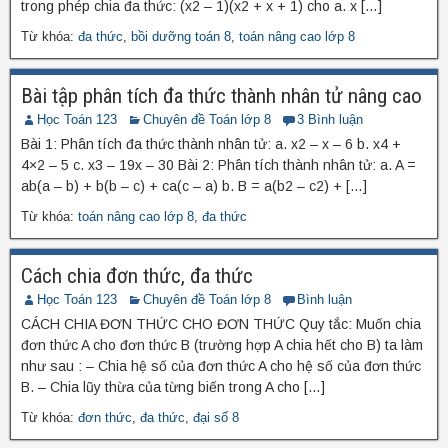
trong phép chia đa thức: (x2 – 1)(x2 + x + 1) cho a. x […]
Từ khóa:
đa thức
,
bồi dưỡng toán 8
,
toán nâng cao lớp 8
Bài tập phân tích đa thức thành nhân tử nâng cao
Học Toán 123
Chuyên đề Toán lớp 8
3 Bình luận
Bài 1: Phân tích đa thức thành nhân tử: a. x2 – x – 6 b. x4 +
4×2 – 5 c. x3 – 19x – 30 Bài 2: Phân tích thành nhân tử: a. A =
ab(a – b) + b(b – c) + ca(c – a) b. B = a(b2 – c2) + […]
Từ khóa:
toán nâng cao lớp 8
,
đa thức
Cách chia đơn thức, đa thức
Học Toán 123
Chuyên đề Toán lớp 8
Bình luận
CÁCH CHIA ĐƠN THỨC CHO ĐƠN THỨC Quy tắc: Muốn chia
đơn thức A cho đơn thức B (trường hợp A chia hết cho B) ta làm
như sau : – Chia hệ số của đơn thức A cho hệ số của đơn thức
B. – Chia lũy thừa của từng biến trong A cho […]
Từ khóa:
đơn thức
,
đa thức
,
đại số 8