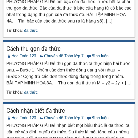
PHƯƠNG PHÁP GIẢI Để tìm bậc của đa thức, trước hết ta phải
thu gọn đa thức. Bậc của đa thức là bậc của hạng tử có bậc cao
nhất trong dạng thu gọn của đa thức đó. BÀI TẬP MINH HỌA
4A. Tìm bậc của các đa thức sau (a là hằng số): […]
Từ khóa:
đa thức
Cách thu gọn đa thức
Học Toán 123
Chuyên đề Toán lớp 7
Bình luận
PHƯƠNG PHÁP GIẢI Để thu gọn đa thức ta thực hiện hai bước
sau: – Bước 1: Nhóm các đơn thức đồng dạng với nhau; –
Bước 2: Cộng trừ các đơn thức đồng dạng trong từng nhóm.
BÀI TẬP MINH HỌA 3A. Thu gọn đa thức a) M = y2 – 2y + […]
Từ khóa:
đa thức
Cách nhận biết đa thức
Học Toán 123
Chuyên đề Toán lớp 7
Bình luận
PHƯƠNG PHÁP GIẢI Để nhận biết một biểu thức là đa thức, ta
căn cứ vào định nghĩa đa thức: Đa thức là một tổng của những