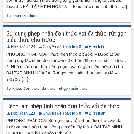
đơn thức. Mỗi đơn thức trong tổng gọi là một hạng tử của đa
thức đó. BÀI TẬP MINH HỌA 1A. Biểu thức nào là đa thức […]
Từ khóa:
đa thức
Sử dụng phép nhân đơn thức với đa thức, rút gọn
biểu thức cho trước
Học Toán 123
Chuyên đề Toán lớp 8
Bình luận
PHƯƠNG PHÁP GIẢI Thực hiện theo 2 bước: – Bước 1: Sử
dụng quy tắc nhân đơn thức với đa thức để phá ngoặc; – Bước
2: Nhóm các đơn thức đồng dạng và rút gọn biểu thức đã cho.
BÀI TẬP MINH HỌA 3A. Rút gọn các biểu thức sau: a) M =(
2x)2(x3 […]
Từ khóa:
đơn thức
,
đa thức
,
rút gọn biểu thức
Cách làm phép tính nhân đơn thức với đa thức
Học Toán 123
Chuyên đề Toán lớp 8
Bình luận
PHƯƠNG PHÁP GIẢI Sử dụng quy tắc nhân đơn thức với đa
thức và các phép toán liên quan đến lũy thừa. BÀI TẬP MINH
HỌA 1A. Thực hiện phép tính: a) $