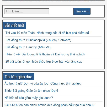
đề kiểm tra giữa hk1 toán 9
đề kiểm tra giữa
giữa hk1 toán 8
đề kscl
hk2 toán 9
đề thi hk1 toán 7
đề thi hk1 toán 6
đề thi 5 vào 6
đề thi hk1 toán 9
đề thi hk2 toán
đề thi hk1 toán 8
đề thi
đề thi hsg toán 7
đề thi hsg toán 6
9
Bài viết mới
đề thi hsg toán 9
hsg toán 8
Thi vào 10 môn Toán: Hành trang cốt lõi để bứt phá điểm số
đề thi olympic
đề thi toán chuyên
đề thi
Bất đẳng thức Bunhiacopxki (Cauchy-Schwarz)
đề thi thử vào 10
toán
Bất đẳng thức Cauchy (AM-GM)
vào 10 môn toán năm 2022
đề thi vào
Hiểu rõ về: Đại lượng tỉ lệ thuận và Đại lượng tỉ lệ nghịch
10 môn toán năm 2023
đề thi vào 10 môn toán
20 bài toán rút gọn biểu thức lớp 9 cơ bản và nâng cao
năm 2024
Tin tức giáo dục
Áp lực là gì? Đơn vị của áp lực, Công thức tính áp lực
Slide Bài giảng Giáo án âm nhạc lớp 6
Hô hấp tế bào gồm mấy giai đoạn?
C4H9NO2 có bao nhiêu amino axit đồng phân cấu tạo của nhau?