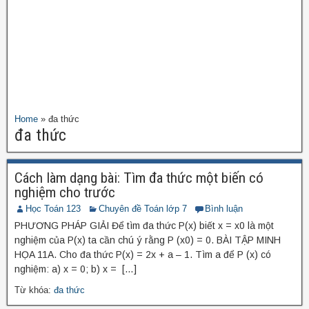
Home
»
đa thức
đa thức
Cách làm dạng bài: Tìm đa thức một biến có
nghiệm cho trước
Học Toán 123
Chuyên đề Toán lớp 7
Bình luận
PHƯƠNG PHÁP GIẢI Để tìm đa thức P(x) biết x = x0 là một
nghiệm của P(x) ta cần chú ý rằng P (x0) = 0. BÀI TẬP MINH
HỌA 11A. Cho đa thức P(x) = 2x + a – 1. Tìm a để P (x) có
nghiệm: a) x = 0; b) x = […]
Từ khóa:
đa thức