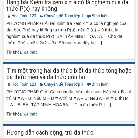
Dạng bài Kiểm tra xem x = a có là nghiệm của đa
thức P(x) hay không
Học Toán 123
Chuyên đề Toán lớp 7
Bình luận
PHƯƠNG PHÁP GIẢI Để kiểm tra xem x = a có là nghiệm của
đa thức P(x) hay không ta tính P(a), nếu P (a) = 0 thì a là
nghiệm của đa thức P(x). BÀI TẬP MINH HỌA 1A. Cho đa
thức: P(x) = x3+ 2×2 – 3x. Số nào sau đây là […]
Từ khóa:
đa thức
Tìm một trong hai đa thức biết đa thức tổng hoặc
đa thức hiệu và đa thức còn lại
Học Toán 123
Chuyên đề Toán lớp 7
Bình luận
PHƯƠNG PHÁP GIẢI Cách tìm đa thức như sau: Nếu M + B = A
thì M = A – B; Nếu M – B = A thì M = A + B; Nếu A – M = B thì M
= A – B. BÀI TẬP MINH HỌA 5A. Tìm đa thức P; […]
Từ khóa:
đa thức
Hướng dẫn cách cộng, trừ đa thức