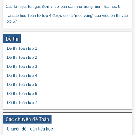
Các kí hiệu, tên gọi, đơn vị cơ bản cần nhớ trong môn Hóa học 8
Tại sao học Toán từ lớp 4 được coi là “mốc vàng” của việc ôn thi vào
lớp 6?
Slide Bài giảng Giáo án âm nhạc lớp 7
Đề thi
Đổi đơn vị đo thời gian: năm, tháng, tuần, ngày, giờ, phút, giây
Giáo án Vật lý lớp 7 file word
Đề thi Toán lớp 1
Bài tập bổ trợ tiếng Anh 3 Global Success tập 1+2 file word
Đề thi Toán lớp 2
Đề thi Toán lớp 3
Đề thi Toán lớp 4
Đề thi Toán lớp 5
Đề thi Toán lớp 6
Đề thi Toán lớp 7
Đề thi Toán lớp 8
Các chuyên đề Toán
Đề thi Toán lớp 9
Chuyên đề Toán tiểu học
Đề thi Toán lớp 10