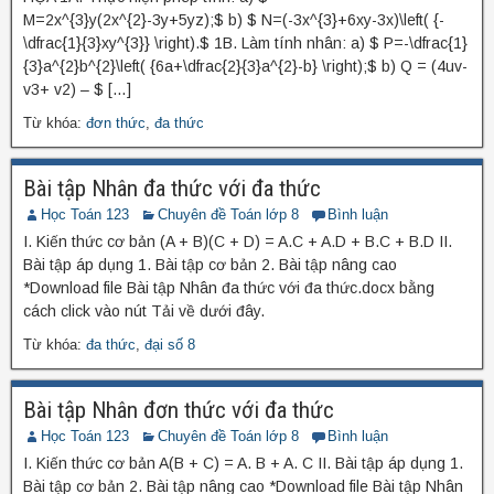
M=2x^{3}y(2x^{2}-3y+5yz);$ b) $ N=(-3x^{3}+6xy-3x)\left( {-
\dfrac{1}{3}xy^{3}} \right).$ 1B. Làm tính nhân: a) $ P=-\dfrac{1}
{3}a^{2}b^{2}\left( {6a+\dfrac{2}{3}a^{2}-b} \right);$ b) Q = (4uv-
v3+ v2) – $ […]
Từ khóa:
đơn thức
,
đa thức
Bài tập Nhân đa thức với đa thức
Học Toán 123
Chuyên đề Toán lớp 8
Bình luận
I. Kiến thức cơ bản (A + B)(C + D) = A.C + A.D + B.C + B.D II.
Bài tập áp dụng 1. Bài tập cơ bản 2. Bài tập nâng cao
*Download file Bài tập Nhân đa thức với đa thức.docx bằng
cách click vào nút Tải về dưới đây.
Từ khóa:
đa thức
,
đại số 8
Bài tập Nhân đơn thức với đa thức
Học Toán 123
Chuyên đề Toán lớp 8
Bình luận
I. Kiến thức cơ bản A(B + C) = A. B + A. C II. Bài tập áp dụng 1.
Bài tập cơ bản 2. Bài tập nâng cao *Download file Bài tập Nhân