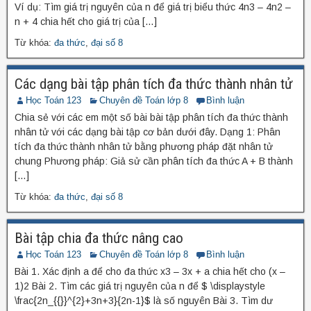
Ví dụ: Tìm giá trị nguyên của n để giá trị biểu thức 4n3 – 4n2 –
n + 4 chia hết cho giá trị của […]
Từ khóa:
đa thức
,
đại số 8
Các dạng bài tập phân tích đa thức thành nhân tử
Học Toán 123
Chuyên đề Toán lớp 8
Bình luận
Chia sẻ với các em một số bài bài tập phân tích đa thức thành
nhân tử với các dạng bài tập cơ bản dưới đây. Dạng 1: Phân
tích đa thức thành nhân tử bằng phương pháp đặt nhân tử
chung Phương pháp: Giả sử cần phân tích đa thức A + B thành
[…]
Từ khóa:
đa thức
,
đại số 8
Bài tập chia đa thức nâng cao
Học Toán 123
Chuyên đề Toán lớp 8
Bình luận
Bài 1. Xác định a để cho đa thức x3 – 3x + a chia hết cho (x –
1)2 Bài 2. Tìm các giá trị nguyên của n để $ \displaystyle
\frac{2n_{{}}^{2}+3n+3}{2n-1}$ là số nguyên Bài 3. Tìm dư