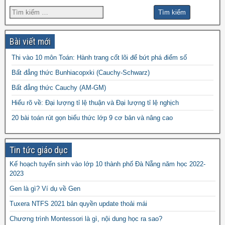
đề kscl
hk2 toán 9
đề thi hk1 toán 7
đề thi hk1 toán 6
đề thi 5 vào 6
đề thi hk1 toán 9
đề thi hk2 toán
đề thi hk1 toán 8
đề thi
đề thi hsg toán 7
đề thi hsg toán 6
9
Bài viết mới
đề thi hsg toán 9
hsg toán 8
Thi vào 10 môn Toán: Hành trang cốt lõi để bứt phá điểm số
đề thi olympic
đề thi toán chuyên
đề thi
Bất đẳng thức Bunhiacopxki (Cauchy-Schwarz)
đề thi thử vào 10
toán
Bất đẳng thức Cauchy (AM-GM)
vào 10 môn toán năm 2022
đề thi vào
Hiểu rõ về: Đại lượng tỉ lệ thuận và Đại lượng tỉ lệ nghịch
10 môn toán năm 2023
đề thi vào 10 môn toán
20 bài toán rút gọn biểu thức lớp 9 cơ bản và nâng cao
năm 2024
Tin tức giáo dục
Kế hoạch tuyển sinh vào lớp 10 thành phố Đà Nẵng năm học 2022-
2023
Gen là gì? Ví dụ về Gen
Tuxera NTFS 2021 bản quyền update thoải mái
Chương trình Montessori là gì, nội dung học ra sao?