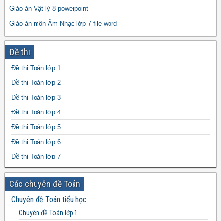
Giáo án Vật lý 8 powerpoint
Giáo án môn Âm Nhạc lớp 7 file word
Đề cương ôn tập học kì 1 môn Hóa học lớp 10
Đề thi
Tình trạng học sinh THCS học yếu về môn Toán
Phân tích giá trị nhân đạo trong truyện ngắn Chí Phèo – Nam Cao
Đề thi Toán lớp 1
Đề thi HSG Hóa học 9 huyện Nghi Lộc, Nghệ An 2022-2023
Đề thi Toán lớp 2
Đề thi Toán lớp 3
Đề thi Toán lớp 4
Đề thi Toán lớp 5
Đề thi Toán lớp 6
Đề thi Toán lớp 7
Đề thi Toán lớp 8
Các chuyên đề Toán
Đề thi Toán lớp 9
Chuyên đề Toán tiểu học
Đề thi Toán lớp 10
Chuyên đề Toán lớp 1
Đề thi Toán lớp 11