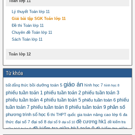
Toán lớp 11
Lý thuyết Toán lớp 11
Giải bài tập SGK Toán lớp 11
Đề thi Toán lớp 11
Chuyên đề Toán lớp 11
Sách Toán lớp 11
Toán lớp 12
Từ khóa
giáo án
bồi dưỡng toán 5
hình học 7
bất đẳng thức
hình học 8
phiếu tuần toán 1
phiếu tuần toán 2
phiếu tuần toán 3
phiếu tuần toán 4
phiếu tuần toán 5
phiếu
phiếu tuần toán 6
tuần toán 7
phiếu tuần toán 8
phiếu tuần toán 9
phân số
số học 6
phương trình
toán nâng cao lớp 6
thi THPT quốc gia
đa
đề cương hk1
đại số 8
thức
đại số 7
đại số 9
đề kiểm tra
đại số 10
đề kiểm tra giữa hk1 toán 9
đề kiểm tra giữa
giữa hk1 toán 8