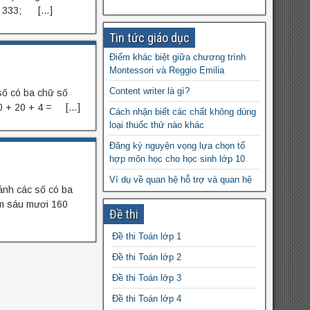
 − 333; […]
Tin tức giáo dục
Điểm khác biệt giữa chương trình
Montessori và Reggio Emilia
Content writer là gì?
 số có ba chữ số
100 + 20 + 4 = […]
Cách nhận biết các chất không dùng
loại thuốc thử nào khác
Đăng ký nguyện vọng lựa chọn tổ
hợp môn học cho học sinh lớp 10
Ví dụ về quan hệ hỗ trợ và quan hệ
sánh các số có ba
cạnh tranh
ăm sáu mươi 160
Đề thi
Các cuộc cách mạng công nghiệp
1.0; 2.0; 3.0; 4.0 diễn ra như thế
Đề thi Toán lớp 1
nào?
Đề thi Toán lớp 2
Bất phương trình vô nghiệm khi nào?
– Tìm m để bất phương trình vô
Đề thi Toán lớp 3
nghiệm
Đề thi Toán lớp 4
Bài tập Tiếng Anh 7 – Vũ Thị