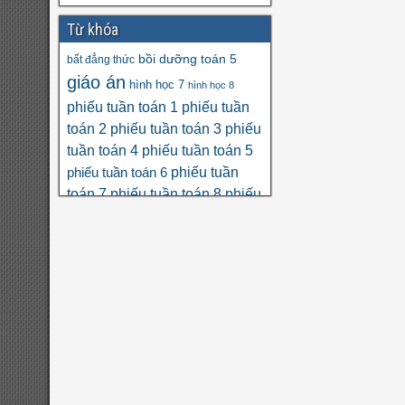
Từ khóa
bồi dưỡng toán 5
bất đẳng thức
giáo án
hình học 7
hình học 8
phiếu tuần toán 1
phiếu tuần
toán 2
phiếu tuần toán 3
phiếu
tuần toán 4
phiếu tuần toán 5
phiếu tuần
phiếu tuần toán 6
toán 7
phiếu tuần toán 8
phiếu
tuần toán 9
phân số
phương
số học 6
trình
thi THPT quốc gia
toán nâng cao lớp 6
đa thức
đại
đề
đại số 8
số 7
đại số 9
đại số 10
cương hk1
đề kiểm tra giữa hk1
đề kiểm tra giữa hk1
toán 8
toán 9
đề kiểm tra giữa hk2 toán
đề kscl
9
đề thi hk1
đề thi 5 vào 6
đề thi
đề thi hk1 toán 7
toán 6