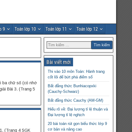
p 9
Toán lớp 10
Toán lớp 11
Toán lớp 12
Bài viết mới
Thi vào 10 môn Toán: Hành trang
cốt lõi để bứt phá điểm số
có ba chữ số (có nhớ
Bất đẳng thức Bunhiacopxki
iải Bài 3. (Trang 5
(Cauchy-Schwarz)
Bất đẳng thức Cauchy (AM-GM)
Hiểu rõ về: Đại lượng tỉ lệ thuận và
Đại lượng tỉ lệ nghịch
20 bài toán rút gọn biểu thức lớp 9
cơ bản và nâng cao
 1. (Trang 4 SGK