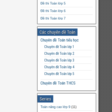
Đề thi Toán lớp 5
Phượng (có file word)
Đề thi Toán lớp 6
Bộ đề kiểm tra Mĩ thuật THCS cả
năm file word
Đề thi Toán lớp 7
Giáo án Vật lý lớp 7 file word
Đề thi Toán lớp 8
Các chuyên đề Toán
Đề thi Toán lớp 9
Chuyên đề Toán tiểu học
Đề thi Toán lớp 10
Chuyên đề Toán lớp 1
Đề thi Toán lớp 11
Chuyên đề Toán lớp 2
Đề thi Toán lớp 12
Chuyên đề Toán lớp 3
Chuyên đề Toán lớp 4
Chuyên đề Toán lớp 5
Chuyên đề Toán THCS
Bất đẳng thức THCS
Chuyên đề Toán lớp 6
Series
Chuyên đề Toán lớp 7
Toán nâng cao lớp 9
(11)
Chuyên đề Toán lớp 8