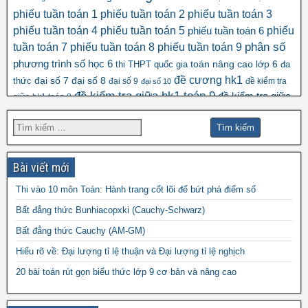
phiếu tuần toán 1
phiếu tuần toán 2
phiếu tuần toán 3
phiếu tuần toán 4
phiếu tuần toán 5
phiếu
phiếu tuần toán 6
tuần toán 7
phiếu tuần toán 8
phiếu tuần toán 9
phân số
số học 6
phương trình
toán nâng cao lớp 6
thi THPT quốc gia
đa
đề cương hk1
đại số 8
thức
đại số 7
đại số 9
đề kiểm tra
đại số 10
đề kiểm tra giữa hk1 toán 9
đề kiểm tra giữa
giữa hk1 toán 8
đề kscl
hk2 toán 9
đề thi hk1 toán 7
đề thi hk1 toán 6
đề thi 5 vào 6
đề thi hk1 toán 9
đề thi hk2 toán
đề thi hk1 toán 8
đề thi
đề thi hsg toán 7
đề thi hsg toán 6
9
Bài viết mới
đề thi hsg toán 9
hsg toán 8
Thi vào 10 môn Toán: Hành trang cốt lõi để bứt phá điểm số
đề thi olympic
đề thi toán chuyên
đề thi
Bất đẳng thức Bunhiacopxki (Cauchy-Schwarz)
đề thi thử vào 10
toán
Bất đẳng thức Cauchy (AM-GM)
vào 10 môn toán năm 2022
đề thi vào
Hiểu rõ về: Đại lượng tỉ lệ thuận và Đại lượng tỉ lệ nghịch
10 môn toán năm 2023
đề thi vào 10 môn toán
20 bài toán rút gọn biểu thức lớp 9 cơ bản và nâng cao
năm 2024