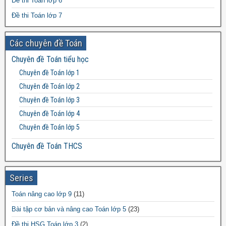
Đề thi Toán lớp 6
Đề thi Toán lớp 7
Đề thi Toán lớp 8
Các chuyên đề Toán
Đề thi Toán lớp 9
Chuyên đề Toán tiểu học
Đề thi Toán lớp 10
Chuyên đề Toán lớp 1
Đề thi Toán lớp 11
Chuyên đề Toán lớp 2
Đề thi Toán lớp 12
Chuyên đề Toán lớp 3
Chuyên đề Toán lớp 4
Chuyên đề Toán lớp 5
Chuyên đề Toán THCS
Bất đẳng thức THCS
Chuyên đề Toán lớp 6
Series
Chuyên đề Toán lớp 7
Toán nâng cao lớp 9
(11)
Chuyên đề Toán lớp 8
Bài tập cơ bản và nâng cao Toán lớp 5
(23)
Chuyên đề Toán lớp 9
Đề thi HSG Toán lớp 3
(2)