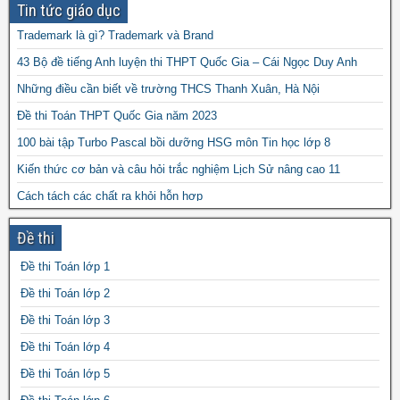
Tin tức giáo dục
Trademark là gì? Trademark và Brand
43 Bộ đề tiếng Anh luyện thi THPT Quốc Gia – Cái Ngọc Duy Anh
Những điều cần biết về trường THCS Thanh Xuân, Hà Nội
Đề thi Toán THPT Quốc Gia năm 2023
100 bài tập Turbo Pascal bồi dưỡng HSG môn Tin học lớp 8
Kiến thức cơ bản và câu hỏi trắc nghiệm Lịch Sử nâng cao 11
Cách tách các chất ra khỏi hỗn hợp
Ngữ pháp và bài tập tiếng Anh lớp 5 file word
Đề thi
Chuyên đề bồi dưỡng HSG Tin học lớp 8 câu lệnh if … then … else
Đề thi Toán lớp 1
Thủ thuật giải bài tập trắc nghiệm lượng giác bằng máy tính bỏ túi
Đề thi Toán lớp 2
Đề thi Toán lớp 3
Đề thi Toán lớp 4
Đề thi Toán lớp 5