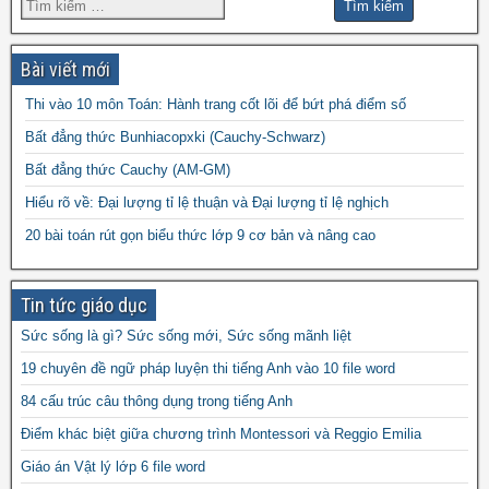
đề thi hk1 toán 9
đề thi hk2 toán
đề thi hk1 toán 8
đề thi
đề thi hsg toán 7
đề thi hsg toán 6
9
Bài viết mới
đề thi hsg toán 9
hsg toán 8
Thi vào 10 môn Toán: Hành trang cốt lõi để bứt phá điểm số
đề thi olympic
đề thi toán chuyên
đề thi
Bất đẳng thức Bunhiacopxki (Cauchy-Schwarz)
đề thi thử vào 10
toán
Bất đẳng thức Cauchy (AM-GM)
vào 10 môn toán năm 2022
đề thi vào
Hiểu rõ về: Đại lượng tỉ lệ thuận và Đại lượng tỉ lệ nghịch
10 môn toán năm 2023
đề thi vào 10 môn toán
20 bài toán rút gọn biểu thức lớp 9 cơ bản và nâng cao
năm 2024
Tin tức giáo dục
Sức sống là gì? Sức sống mới, Sức sống mãnh liệt
19 chuyên đề ngữ pháp luyện thi tiếng Anh vào 10 file word
84 cấu trúc câu thông dụng trong tiếng Anh
Điểm khác biệt giữa chương trình Montessori và Reggio Emilia
Giáo án Vật lý lớp 6 file word