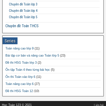
Đề thi Toán lớp 12
Chuyên đề Toán lớp 3
Chuyên đề Toán lớp 4
Chuyên đề Toán lớp 5
Chuyên đề Toán THCS
Bất đẳng thức THCS
Chuyên đề Toán lớp 6
Series
Chuyên đề Toán lớp 7
Toán nâng cao lớp 9
(11)
Chuyên đề Toán lớp 8
Bài tập cơ bản và nâng cao Toán lớp 5
(23)
Chuyên đề Toán lớp 9
Đề thi HSG Toán lớp 3
(2)
Chuyên đề Toán THPT
Ôn tập Toán 4 theo từng bài học
(5)
Chuyên đề Toán lớp 10
Ôn thi Toán vào lớp 6
(11)
Chuyên đề Toán lớp 11
Toán nâng cao lớp 6
(27)
Chuyên đề Toán lớp 12
Đề thi HSG Toán 12
(10)
Đề thi HSG Toán 7
(64)
Học Toán 123 © 2021
Liên hệ
Đề thi HSG Toán 6
(44)