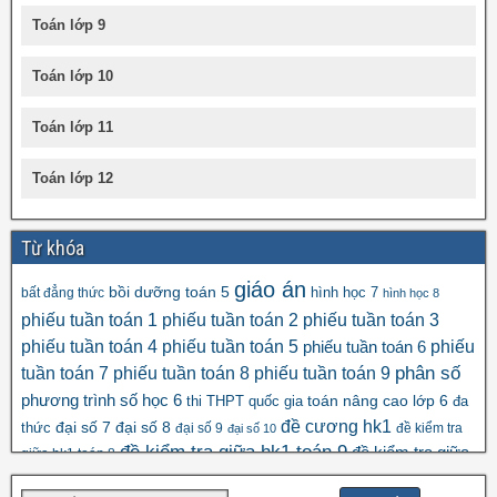
Toán lớp 9
Toán lớp 10
Toán lớp 11
Toán lớp 12
Từ khóa
giáo án
bồi dưỡng toán 5
hình học 7
bất đẳng thức
hình học 8
phiếu tuần toán 1
phiếu tuần toán 2
phiếu tuần toán 3
phiếu tuần toán 4
phiếu tuần toán 5
phiếu
phiếu tuần toán 6
tuần toán 7
phiếu tuần toán 8
phiếu tuần toán 9
phân số
số học 6
phương trình
toán nâng cao lớp 6
thi THPT quốc gia
đa
đề cương hk1
đại số 8
thức
đại số 7
đại số 9
đề kiểm tra
đại số 10
đề kiểm tra giữa hk1 toán 9
đề kiểm tra giữa
giữa hk1 toán 8
đề kscl
hk2 toán 9
đề thi hk1 toán 7
đề thi hk1 toán 6
đề thi 5 vào 6