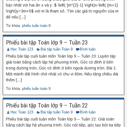
bậc nhất với hai ẩn x và y: $ \left( {m^{2}-1} \right)x-\left( {m+1}
\right)y=3m+5$ với m là tham số. Tìm các giá trị nguyên của m
để nếu […]
Từ khóa:
phiếu tuần toán 9
Phiếu bài tập Toán lớp 9 – Tuần 23
Học Toán 123
Bài tập tuần Toán 9
Bình luận
Phiếu bài tập cuối tuần môn Toán lớp 9 – Tuần 23: Luyện tập
giải toán bằng cách lập hệ phương trình. Góc có đỉnh ở bên
trong đường tròn, Góc có đỉnh ở bên ngoài đường tròn. Bài 1:
Một mảnh đất hình chữ nhật có chu vi 80m. Nếu tăng chiều dài
thêm […]
Từ khóa:
phiếu tuần toán 9
Phiếu bài tập Toán lớp 9 – Tuần 22
Học Toán 123
Bài tập tuần Toán 9
Bình luận
Phiếu bài tập cuối tuần môn Toán lớp 9 – Tuần 22: Giải toán
bằng cách lập hệ phương trình. Góc nội tiếp, góc tạo bởi tia tiếp