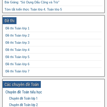
Bài Giảng: “Sử Dụng Dấu Cộng và Trừ”
Tóm tắt kiến thức Toán lớp 4, Toán lớp 5
Luyện viết tiếng Anh 3 Global Success tập 1+2
Đề thi
Bài ôn tập hè tiếng Việt 4 lên 5 file word có đáp án
Đề thi Toán lớp 1
Những bài văn mẫu hay lớp 3
Đề thi Toán lớp 2
Đề thi Toán lớp 3
Đề thi Toán lớp 4
Đề thi Toán lớp 5
Đề thi Toán lớp 6
Đề thi Toán lớp 7
Đề thi Toán lớp 8
Các chuyên đề Toán
Đề thi Toán lớp 9
Chuyên đề Toán tiểu học
Đề thi Toán lớp 10
Chuyên đề Toán lớp 1
Đề thi Toán lớp 11
Chuyên đề Toán lớp 2