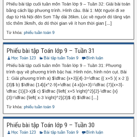
Phiếu bài tập cuối tuần môn Toán lớp 9 – Tuần 32: Giải bài toán
bằng cách lập phương trình. Hình cầu. Bài 1: Một người đi xe
đạp từ Hà Nội đến Sơn Tây dài 36km. Lúc về người đó tăng vận
tốc thêm 3km/h, do đó thời gian về ít hơn thời gian […]
Từ khóa:
phiếu tuần toán 9
Phiếu bài tập Toán lớp 9 – Tuần 31
Học Toán 123
Bài tập tuần Toán 9
Bình luận
Phiếu bài tập cuối tuần môn Toán lớp 9 – Tuần 31: Phương
trình quy về phương trình bậc hai. Hình nón, hình nón cụt. Bài
1: Giải phương trình a) $\dfrac {x+3}{4}-3=\dfrac {( x+5 )( x-2 )}
{3}$ b) $\dfrac {14}{x^2-9}+\dfrac {4-x}{x+3}=\dfrac {7}{x+3}-
\dfrac {1}{3-x}$ c) $\dfrac {\left( x+5 \right)^2}{2}-\dfrac {x}
{3}=\dfrac {\left( x-3 \right)^2}{3}$ d) $\dfrac […]
Từ khóa:
phiếu tuần toán 9
Phiếu bài tập Toán lớp 9 – Tuần 30
Học Toán 123
Bài tập tuần Toán 9
Bình luận