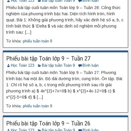
Học Toán 123
Bài tập tuần Toán 9
Bình luận
Phiếu bài tập cuối tuần môn Toán lớp 9 – Tuần 28: Công thức
nghiệm của phương trình bậc hai. Diện tích hình tròn, hình
quạt. Bài 1: Không giải phương trình, hãy xác định hệ số a, b, c
tính biệt thức $ \Delta $ và xác định số nghiệm mỗi phương
trình sau: […]
Từ khóa:
phiếu tuần toán 9
Phiếu bài tập Toán lớp 9 – Tuần 27
Học Toán 123
Bài tập tuần Toán 9
Bình luận
Phiếu bài tập cuối tuần môn Toán lớp 9 – Tuần 27: Phương
trình bậc hai một ẩn. Độ dài đường tròn, cung tròn. Ôn tập. Bài
1: Chỉ rõ hệ số a, b, c trong mỗi phương trình sau rồi giải
phương trình a) $ 4x^{2}+7x=0$ b) $ x^{2}+4x-12=0$ c) $
x^{2}-5=0$ d) $ […]
Từ khóa:
phiếu tuần toán 9
Phiếu bài tập Toán lớp 9 – Tuần 26
Học Toán 123
Bài tập tuần Toán 9
Bình luận