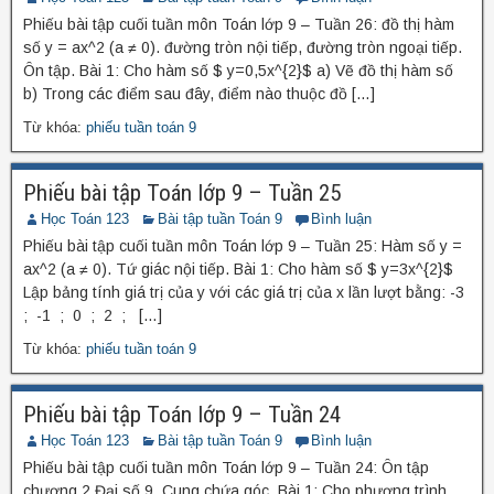
Phiếu bài tập cuối tuần môn Toán lớp 9 – Tuần 26: đồ thị hàm
số y = ax^2 (a ≠ 0). đường tròn nội tiếp, đường tròn ngoại tiếp.
Ôn tập. Bài 1: Cho hàm số $ y=0,5x^{2}$ a) Vẽ đồ thị hàm số
b) Trong các điểm sau đây, điểm nào thuộc đồ […]
Từ khóa:
phiếu tuần toán 9
Phiếu bài tập Toán lớp 9 – Tuần 25
Học Toán 123
Bài tập tuần Toán 9
Bình luận
Phiếu bài tập cuối tuần môn Toán lớp 9 – Tuần 25: Hàm số y =
ax^2 (a ≠ 0). Tứ giác nội tiếp. Bài 1: Cho hàm số $ y=3x^{2}$
Lập bảng tính giá trị của y với các giá trị của x lần lượt bằng: -3
; -1 ; 0 ; 2 ; […]
Từ khóa:
phiếu tuần toán 9
Phiếu bài tập Toán lớp 9 – Tuần 24
Học Toán 123
Bài tập tuần Toán 9
Bình luận
Phiếu bài tập cuối tuần môn Toán lớp 9 – Tuần 24: Ôn tập
chương 2 Đại số 9. Cung chứa góc. Bài 1: Cho phương trình