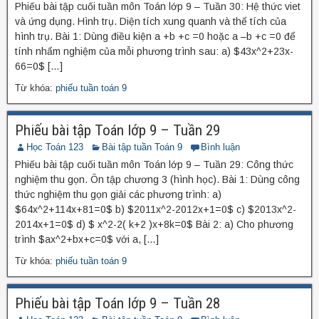
Phiếu bài tập cuối tuần môn Toán lớp 9 – Tuần 30: Hệ thức viet
và ứng dụng. Hình trụ. Diện tích xung quanh và thể tích của
hình trụ. Bài 1: Dùng điều kiện a +b +c =0 hoặc a –b +c =0 để
tính nhẩm nghiệm của mỗi phương trình sau: a) $43x^2+23x-
66=0$ […]
Từ khóa:
phiếu tuần toán 9
Phiếu bài tập Toán lớp 9 – Tuần 29
Học Toán 123
Bài tập tuần Toán 9
Bình luận
Phiếu bài tập cuối tuần môn Toán lớp 9 – Tuần 29: Công thức
nghiệm thu gọn. Ôn tập chương 3 (hình học). Bài 1: Dùng công
thức nghiệm thu gọn giải các phương trình: a)
$64x^2+114x+81=0$ b) $2011x^2-2012x+1=0$ c) $2013x^2-
2014x+1=0$ d) $ x^2-2( k+2 )x+8k=0$ Bài 2: a) Cho phương
trình $ax^2+bx+c=0$ với a, […]
Từ khóa:
phiếu tuần toán 9
Phiếu bài tập Toán lớp 9 – Tuần 28