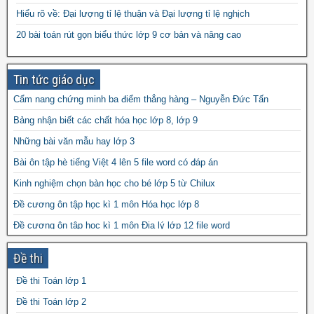
Hiểu rõ về: Đại lượng tỉ lệ thuận và Đại lượng tỉ lệ nghịch
10 môn toán năm 2023
đề thi vào 10 môn toán
20 bài toán rút gọn biểu thức lớp 9 cơ bản và nâng cao
năm 2024
Tin tức giáo dục
Cẩm nang chứng minh ba điểm thẳng hàng – Nguyễn Đức Tấn
Bảng nhận biết các chất hóa học lớp 8, lớp 9
Những bài văn mẫu hay lớp 3
Bài ôn tập hè tiếng Việt 4 lên 5 file word có đáp án
Kinh nghiệm chọn bàn học cho bé lớp 5 từ Chilux
Đề cương ôn tập học kì 1 môn Hóa học lớp 8
Đề cương ôn tập học kì 1 môn Địa lý lớp 12 file word
Bài Giảng: “Sử Dụng Dấu Cộng và Trừ”
Đề thi
Giáo án Toán 7 powerpoint
Đề thi Toán lớp 1
Những lợi ích khi cha mẹ đọc sách cho con
Đề thi Toán lớp 2