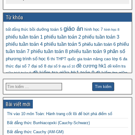
Từ khóa
giáo án
bồi dưỡng toán 5
hình học 7
bất đẳng thức
hình học 8
phiếu tuần toán 1
phiếu tuần toán 2
phiếu tuần toán 3
phiếu tuần toán 4
phiếu tuần toán 5
phiếu
phiếu tuần toán 6
tuần toán 7
phiếu tuần toán 8
phiếu tuần toán 9
phân số
số học 6
phương trình
toán nâng cao lớp 6
thi THPT quốc gia
đa
đề cương hk1
đại số 8
thức
đại số 7
đại số 9
đề kiểm tra
đại số 10
đề kiểm tra giữa hk1 toán 9
đề kiểm tra giữa
giữa hk1 toán 8
đề kscl
hk2 toán 9
đề thi hk1 toán 7
đề thi hk1 toán 6
đề thi 5 vào 6
đề thi hk1 toán 9
đề thi hk2 toán
đề thi hk1 toán 8
đề thi
đề thi hsg toán 7
đề thi hsg toán 6
9
Bài viết mới
đề thi hsg toán 9
hsg toán 8
Thi vào 10 môn Toán: Hành trang cốt lõi để bứt phá điểm số
đề thi olympic
đề thi toán chuyên
đề thi
Bất đẳng thức Bunhiacopxki (Cauchy-Schwarz)
đề thi thử vào 10
toán
Bất đẳng thức Cauchy (AM-GM)
vào 10 môn toán năm 2022
đề thi vào