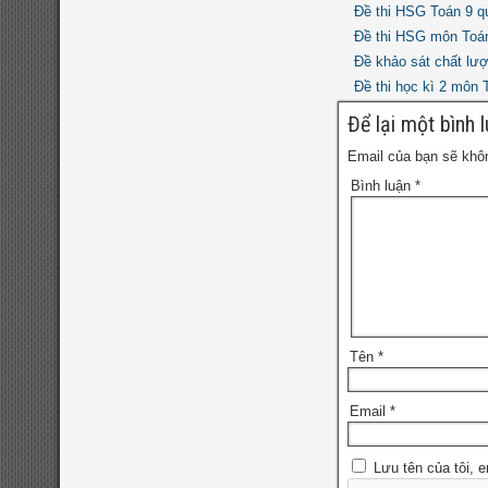
đề thi hsg toán
toán 7
Đề thi HSG Toán 9 q
Đề thi HSG môn Toán
đề thi hsg toán
8
Đề khảo sát chất lư
Đề thi học kì 2 môn
9
đề thi thử vào
đề thi olympic toán
Để lại một bình 
đề thi toán chuyên
10
Email của bạn sẽ khôn
đề thi vào 10 môn
Bình luận
*
toán năm 2022
đề thi
vào 10 môn toán năm
2023
đề thi vào 10 môn
toán năm 2024
Tên
*
Email
*
Lưu tên của tôi, e