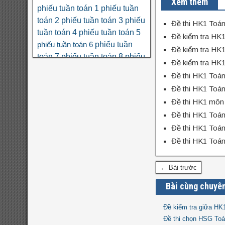
Xem thêm
phiếu tuần toán 1
phiếu tuần
toán 2
phiếu tuần toán 3
phiếu
Đề thi HK1 Toá
tuần toán 4
phiếu tuần toán 5
Đề kiểm tra HK
phiếu tuần
phiếu tuần toán 6
Đề kiểm tra HK
toán 7
phiếu tuần toán 8
phiếu
Đề kiểm tra HK
tuần toán 9
phân số
phương
Đề thi HK1 Toá
số học 6
trình
thi THPT quốc gia
Đề thi HK1 Toá
toán nâng cao lớp 6
đa thức
đại
Đề thi HK1 môn
đề
đại số 8
số 7
đại số 9
đại số 10
cương hk1
Đề thi HK1 Toá
đề kiểm tra giữa hk1
đề kiểm tra giữa hk1
Đề thi HK1 Toá
toán 8
toán 9
đề kiểm tra giữa hk2 toán
Đề thi HK1 Toán
đề kscl
9
đề thi hk1
đề thi 5 vào 6
đề thi
đề thi hk1 toán 7
toán 6
← Bài trước
đề thi hk1
hk1 toán 8
Bài cùng chuyê
toán 9
đề
đề thi hk2 toán 9
Đề kiểm tra giữa H
đề thi hsg
thi hsg toán 6
Đề thi chọn HSG Toá