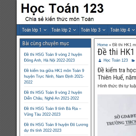
Toán lớp 1
Toán lớp 2
Toán lớp 3
Toán lớp 4
Bài cùng chuyên mục
Home
»
Đề thi HK1 
Đề thi HK1
Đề thi HSG Toán 9 vòng 2 huyện
Đông Anh, Hà Nội 2022-2023
Học Toán 123
Đề kiểm tra họ
Đề kiểm tra giữa HK1 môn Toán 9
Thiên Huế, năm 
huyện Trực Ninh, Nam Định 2021-
2022
Hình thức thi tự lu
Đề thi HSG Toán 9 vòng 2 huyện
Diễn Châu, Nghệ An 2021-2022
Đề thi HSG Toán 9 tỉnh Bà Rịa –
Vũng Tàu 2022-2023
Đề thi HSG Toán 9 huyện Đô Lương
dự thi tỉnh 2022-2023