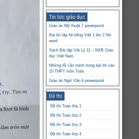
Tin tức giáo dục
Giáo án Mỹ thuật 7 powerpoint
Bài ôn tập hè tiếng Việt 1 lên 2 file
word
Sách Bài tập Vật Lý 11 – NXB Giáo
dục Việt Nam
Những lỗi cần tránh trong bài thi vào
10 THPT môn Toán
Giáo án Ngữ Văn 6 powerpoint
Bài tập Tiếng Anh 6 – Vũ Thị
Đề thi
Phượng (có file word)
Áp lực là gì? Đơn vị của áp lực,
Đề thi Toán lớp 1
Công thức tính áp lực
Đề thi Toán lớp 2
Ôn luyện tiếng Anh 9 – Mai Lan
Đề thi Toán lớp 3
Hương
Đề thi Toán lớp 4
Chương trình Montessori là gì, nội