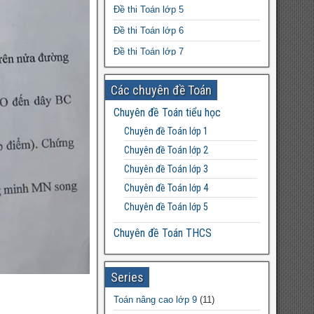
dung học ra sao?
Đề thi Toán lớp 5
Bài tập bổ trợ tiếng Anh 3 Global
Đề thi Toán lớp 6
Success tập 1+2 file word
Đề thi Toán lớp 7
Đề thi Toán lớp 8
Các chuyên đề Toán
Đề thi Toán lớp 9
Chuyên đề Toán tiểu học
Đề thi Toán lớp 10
Chuyên đề Toán lớp 1
Đề thi Toán lớp 11
Chuyên đề Toán lớp 2
Đề thi Toán lớp 12
Chuyên đề Toán lớp 3
Chuyên đề Toán lớp 4
Chuyên đề Toán lớp 5
Chuyên đề Toán THCS
Bất đẳng thức THCS
Chuyên đề Toán lớp 6
Series
Chuyên đề Toán lớp 7
Toán nâng cao lớp 9
(11)
Chuyên đề Toán lớp 8