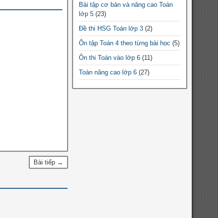
Bài tập cơ bản và nâng cao Toán
Chuyên đề Toán lớp 9
lớp 5
(23)
Chuyên đề Toán THPT
Đề thi HSG Toán lớp 3
(2)
Chuyên đề Toán lớp 10
Ôn tập Toán 4 theo từng bài học
(5)
Chuyên đề Toán lớp 11
Ôn thi Toán vào lớp 6
(11)
Chuyên đề Toán lớp 12
Toán nâng cao lớp 6
(27)
Đề thi HSG Toán 12
(10)
Đề thi HSG Toán 7
(64)
Đề thi HSG Toán 6
(44)
Đề thi HSG Toán 8
(88)
Đề thi HSG Toán 9
(184)
Bài tập cơ bản và nâng cao Toán
Bài tiếp →
lớp 4
(5)
Bài tập cơ bản và nâng cao Toán
lớp 3
(9)