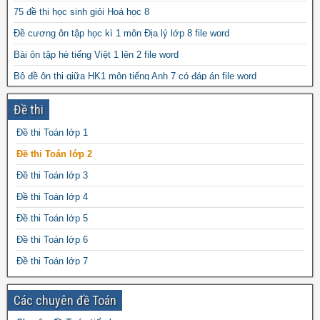
75 đề thi học sinh giỏi Hoá học 8
Đề cương ôn tập học kì 1 môn Địa lý lớp 8 file word
Bài ôn tập hè tiếng Việt 1 lên 2 file word
Bộ đề ôn thi giữa HK1 môn tiếng Anh 7 có đáp án file word
Bài tập Tiếng Anh 6 – Vũ Thị Phượng (có file word)
Đề thi
Đề thi Ngữ Văn vào 10 THPT tỉnh Bình Phước 2024-2025
Đề thi Toán lớp 1
Chu kì tế bào gồm những giai đoạn nào? Ý nghĩa của việc điều hòa
chu kì tế bào?
Đề thi Toán lớp 2
Đề thi Toán lớp 3
Đề thi Toán lớp 4
Đề thi Toán lớp 5
Đề thi Toán lớp 6
Đề thi Toán lớp 7
Đề thi Toán lớp 8
Các chuyên đề Toán
Đề thi Toán lớp 9