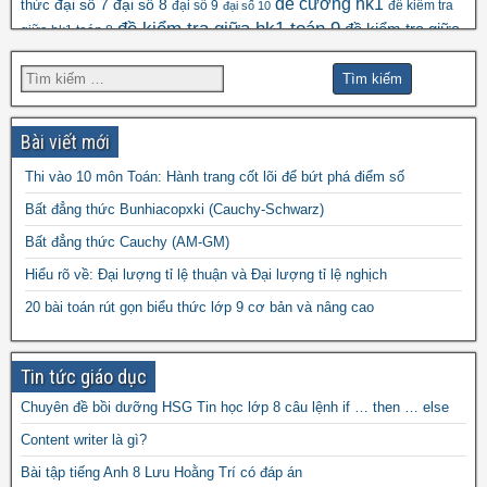
đề cương hk1
đại số 8
thức
đại số 7
đại số 9
đề kiểm tra
đại số 10
đề kiểm tra giữa hk1 toán 9
đề kiểm tra giữa
giữa hk1 toán 8
đề kscl
hk2 toán 9
đề thi hk1 toán 7
đề thi hk1 toán 6
đề thi 5 vào 6
đề thi hk1 toán 9
đề thi hk2 toán
đề thi hk1 toán 8
đề thi
đề thi hsg toán 7
đề thi hsg toán 6
9
Bài viết mới
đề thi hsg toán 9
hsg toán 8
Thi vào 10 môn Toán: Hành trang cốt lõi để bứt phá điểm số
đề thi olympic
đề thi toán chuyên
đề thi
Bất đẳng thức Bunhiacopxki (Cauchy-Schwarz)
đề thi thử vào 10
toán
Bất đẳng thức Cauchy (AM-GM)
vào 10 môn toán năm 2022
đề thi vào
Hiểu rõ về: Đại lượng tỉ lệ thuận và Đại lượng tỉ lệ nghịch
10 môn toán năm 2023
đề thi vào 10 môn toán
20 bài toán rút gọn biểu thức lớp 9 cơ bản và nâng cao
năm 2024
Tin tức giáo dục
Chuyên đề bồi dưỡng HSG Tin học lớp 8 câu lệnh if … then … else
Content writer là gì?
Bài tập tiếng Anh 8 Lưu Hoằng Trí có đáp án