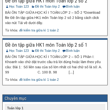
Đề ôn tập giữa HK1 môn Toán lớp 2 số 2
Học Toán 123
Đề thi Toán lớp 2
Bình luận
BÀI ÔN TẬP GIỮA HỌC KÌ I TOÁN LỚP 2 – SỐ 2 *Download
file Đề ôn tập giữa HK1 môn Toán lớp 2 số 2 bằng cách click
vào nút Tải về dưới đây.
Từ khóa:
đề kiểm tra giữa kì 1 toán 2
Đề ôn tập giữa HK1 môn Toán lớp 2 số 1
Học Toán 123
Đề thi Toán lớp 2
Bình luận
BÀI ÔN TẬP GIỮA HỌC KÌ I TOÁN LỚP 2 – SỐ 1 Phần I:
Khoanh vào chữ đặt trước câu trả lời đúng hoặc làm theo yêu
cầu: Bài 1: Số liền sau của số lớn nhất có hai chữ số là số: A.
99 C. 100 B. 98 […]
Từ khóa:
đề kiểm tra giữa kì 1 toán 2
Chuyên mục
Toán lớp 1