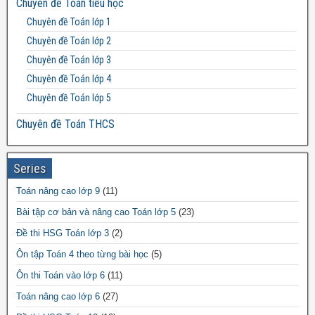
Chuyên đề Toán tiểu học
Đề thi Toán lớp 10
Chuyên đề Toán lớp 1
Đề thi Toán lớp 11
Chuyên đề Toán lớp 2
Đề thi Toán lớp 12
Chuyên đề Toán lớp 3
Chuyên đề Toán lớp 4
Chuyên đề Toán lớp 5
Chuyên đề Toán THCS
Bất đẳng thức THCS
Chuyên đề Toán lớp 6
Series
Chuyên đề Toán lớp 7
Toán nâng cao lớp 9
(11)
Chuyên đề Toán lớp 8
Bài tập cơ bản và nâng cao Toán lớp 5
(23)
Chuyên đề Toán lớp 9
Đề thi HSG Toán lớp 3
(2)
Chuyên đề Toán THPT
Ôn tập Toán 4 theo từng bài học
(5)
Chuyên đề Toán lớp 10
Ôn thi Toán vào lớp 6
(11)
Chuyên đề Toán lớp 11
Toán nâng cao lớp 6
(27)
Chuyên đề Toán lớp 12