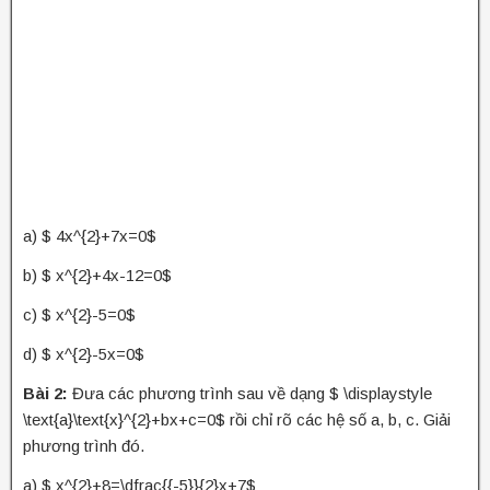
a) $ 4x^{2}+7x=0$
b) $ x^{2}+4x-12=0$
c) $ x^{2}-5=0$
d) $ x^{2}-5x=0$
Bài 2:
Đưa các phương trình sau về dạng $ \displaystyle
\text{a}\text{x}^{2}+bx+c=0$ rồi chỉ rõ các hệ số a, b, c. Giải
phương trình đó.
a) $ x^{2}+8=\dfrac{{-5}}{2}x+7$