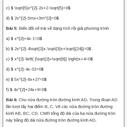
c) $ \sqrt{5}x^{2}-2x+2-\sqrt{5}=0$
d) $ 2x^{2}-5mx+3m^{2}=0$
Bài 5:
Biến đổi vế trái về dạng tích rồi giải phương trình
a) $ x^{2}+4x-1=0$
b) $ 2x^{2}-4\sqrt{2}x-\sqrt{3}x+\sqrt{{24}}=0$
c) $ x^{2}-\left( {\sqrt{2}+\sqrt{8}} \right)x+4=0$
d) $ x^{2}-4x-32=0$
e) $ 5x^{2}-6x+27=0$
f) $ 4x^{2}+24x+9=0$
Bài 6:
Cho nửa đường tròn đường kính AD
.
Trong đoạn AD
lần lượt lấy hai điểm B, C. Vẽ các nửa đường tròn đường
kính AB, BC, CD. CMR tổng độ dài của ba nửa đường tròn
này bằng độ dài nửa đường tròn đường kính AD
.