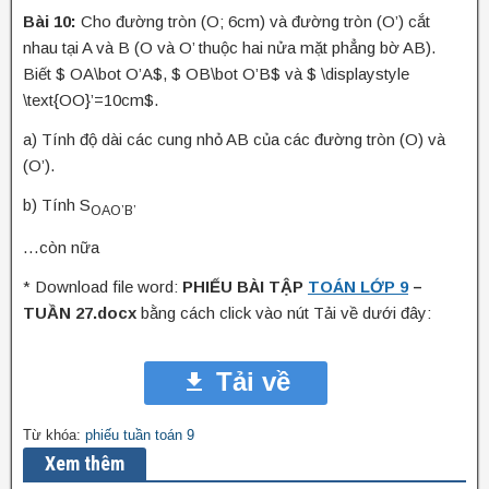
Bài 10:
Cho đường tròn (O; 6cm) và đường tròn (O’) cắt
nhau tại A và B (O và O’ thuộc hai nửa mặt phẳng bờ AB).
Biết $ OA\bot O’A$, $ OB\bot O’B$ và $ \displaystyle
\text{OO}’=10cm$.
a) Tính độ dài các cung nhỏ AB của các đường tròn (O) và
(O’).
b) Tính S
OAO’B’
…còn nữa
* Download file word:
PHIẾU BÀI TẬP
TOÁN LỚP 9
–
TUẦN 27.docx
bằng cách click vào nút Tải về dưới đây:
Tải về
Từ khóa:
phiếu tuần toán 9
Xem thêm