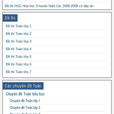
Đề thi HSG Hóa học 9 huyện Nghi Lộc 2008-2009 có đáp án
Giáo án Ngữ Văn 6 powerpoint
Đề thi
Bài tập trắc nghiệm tiếng Anh lớp 7 file word
Đề thi Toán lớp 1
Đề cương ôn tập học kì 1 môn Lịch sử lớp 12 file word
Đề thi Toán lớp 2
Đề thi Toán lớp 3
Đề thi Toán lớp 4
Đề thi Toán lớp 5
Đề thi Toán lớp 6
Đề thi Toán lớp 7
Đề thi Toán lớp 8
Các chuyên đề Toán
Đề thi Toán lớp 9
Chuyên đề Toán tiểu học
Đề thi Toán lớp 10
Chuyên đề Toán lớp 1
Đề thi Toán lớp 11
Chuyên đề Toán lớp 2
Đề thi Toán lớp 12