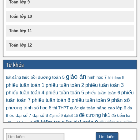
Toán lớp 9
Toán lớp 10
Toán lớp 11
Toán lớp 12
Từ khóa
giáo án
bồi dưỡng toán 5
hình học 7
bất đẳng thức
hình học 8
phiếu tuần toán 1
phiếu tuần toán 2
phiếu tuần toán 3
phiếu tuần toán 4
phiếu tuần toán 5
phiếu
phiếu tuần toán 6
tuần toán 7
phiếu tuần toán 8
phiếu tuần toán 9
phân số
số học 6
phương trình
toán nâng cao lớp 6
thi THPT quốc gia
đa
đề cương hk1
đại số 8
thức
đại số 7
đại số 9
đề kiểm tra
đại số 10
đề kiểm tra giữa hk1 toán 9
đề kiểm tra giữa
giữa hk1 toán 8
đề kscl
hk2 toán 9
đề thi hk1 toán 7
đề thi hk1 toán 6
đề thi 5 vào 6