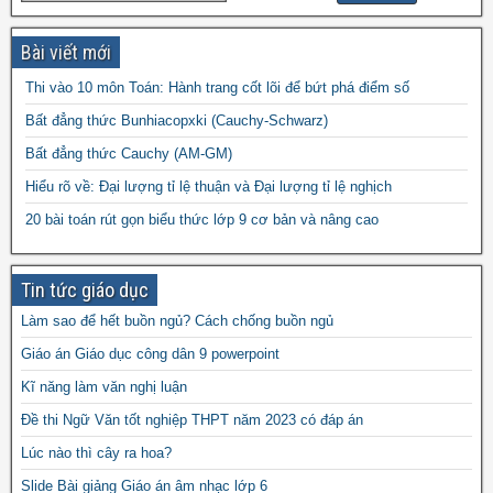
đề thi hk1 toán 9
đề thi hk2 toán
đề thi hk1 toán 8
đề thi
đề thi hsg toán 7
đề thi hsg toán 6
9
Bài viết mới
đề thi hsg toán 9
hsg toán 8
Thi vào 10 môn Toán: Hành trang cốt lõi để bứt phá điểm số
đề thi olympic
đề thi toán chuyên
đề thi
Bất đẳng thức Bunhiacopxki (Cauchy-Schwarz)
đề thi thử vào 10
toán
Bất đẳng thức Cauchy (AM-GM)
vào 10 môn toán năm 2022
đề thi vào
Hiểu rõ về: Đại lượng tỉ lệ thuận và Đại lượng tỉ lệ nghịch
10 môn toán năm 2023
đề thi vào 10 môn toán
20 bài toán rút gọn biểu thức lớp 9 cơ bản và nâng cao
năm 2024
Tin tức giáo dục
Làm sao để hết buồn ngủ? Cách chống buồn ngủ
Giáo án Giáo dục công dân 9 powerpoint
Kĩ năng làm văn nghị luận
Đề thi Ngữ Văn tốt nghiệp THPT năm 2023 có đáp án
Lúc nào thì cây ra hoa?
Slide Bài giảng Giáo án âm nhạc lớp 6