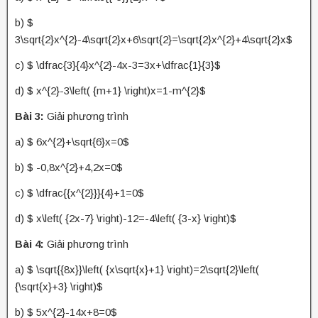
b) $
3\sqrt{2}x^{2}-4\sqrt{2}x+6\sqrt{2}=\sqrt{2}x^{2}+4\sqrt{2}x$
c) $ \dfrac{3}{4}x^{2}-4x-3=3x+\dfrac{1}{3}$
d) $ x^{2}-3\left( {m+1} \right)x=1-m^{2}$
Bài 3:
Giải phương trình
a) $ 6x^{2}+\sqrt{6}x=0$
b) $ -0,8x^{2}+4,2x=0$
c) $ \dfrac{{x^{2}}}{4}+1=0$
d) $ x\left( {2x-7} \right)-12=-4\left( {3-x} \right)$
Bài 4:
Giải phương trình
a) $ \sqrt{{8x}}\left( {x\sqrt{x}+1} \right)=2\sqrt{2}\left(
{\sqrt{x}+3} \right)$
b) $ 5x^{2}-14x+8=0$