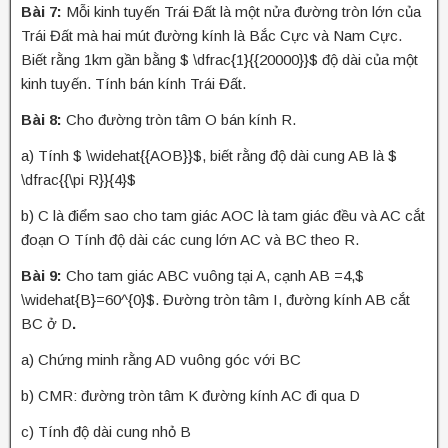
Bài 7:
Mỗi kinh tuyến Trái Đất là một nửa đường tròn lớn của
Trái Đất mà hai mút đường kính là Bắc Cực và Nam Cực.
Biết rằng 1km gần bằng $ \dfrac{1}{{20000}}$ độ dài của một
kinh tuyến. Tính bán kính Trái Đất.
Bài 8:
Cho đường tròn tâm O bán kính R.
a) Tính $ \widehat{{AOB}}$, biết rằng độ dài cung AB là $
\dfrac{{\pi R}}{4}$
b) C là điểm sao cho tam giác AOC là tam giác đều và AC cắt
đoạn O Tính độ dài các cung lớn AC và BC theo R.
Bài 9:
Cho tam giác ABC vuông tại A, cạnh AB =4,$
\widehat{B}=60^{0}$. Đường tròn tâm I, đường kính AB cắt
BC ở D
.
a) Chứng minh rằng AD vuông góc với BC
b) CMR: đường tròn tâm K đường kính AC đi qua D
c) Tính độ dài cung nhỏ B