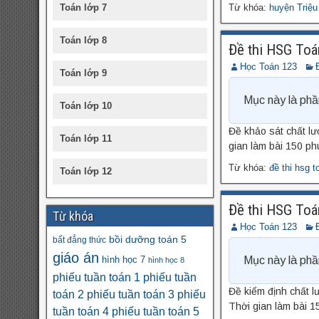
Toán lớp 7
Từ khóa:
huyện Triệ
Toán lớp 8
Đề thi HSG Toá
Học Toán 123
Toán lớp 9
Mục này là phầ
Toán lớp 10
Đề khảo sát chất l
Toán lớp 11
gian làm bài 150 ph
Từ khóa:
đề thi hsg t
Toán lớp 12
Đề thi HSG Toá
Từ khóa
Học Toán 123
bồi dưỡng toán 5
bất đẳng thức
giáo án
hình học 7
Mục này là phầ
hình học 8
phiếu tuần toán 1
phiếu tuần
Đề kiểm định chất l
toán 2
phiếu tuần toán 3
phiếu
Thời gian làm bài 1
tuần toán 4
phiếu tuần toán 5