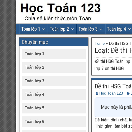
Toán lớp 1
Toán lớp 2
Toán lớp 3
Toán lớp 4
Chuyên mục
Home
»
Đề thi HSG T
Loạt:
Đề thi 
Toán lớp 1
Đề thi HSG Toán lớp 
Toán lớp 2
lớp 7 ôn thi HSG.
Toán lớp 3
Đề thi HSG Toá
Học Toán 123
Toán lớp 4
Mục này là phầ
Toán lớp 5
Đề kiểm định chất 
Toán lớp 6
Thời gian làm bài 1