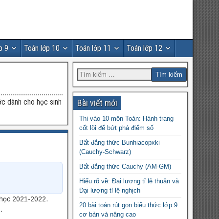
p 9
Toán lớp 10
Toán lớp 11
Toán lớp 12
ước dành cho học sinh
Bài viết mới
Thi vào 10 môn Toán: Hành trang
cốt lõi để bứt phá điểm số
Bất đẳng thức Bunhiacopxki
(Cauchy-Schwarz)
Bất đẳng thức Cauchy (AM-GM)
Hiểu rõ về: Đại lượng tỉ lệ thuận và
Đại lượng tỉ lệ nghịch
 học 2021-2022.
20 bài toán rút gọn biểu thức lớp 9
.
cơ bản và nâng cao