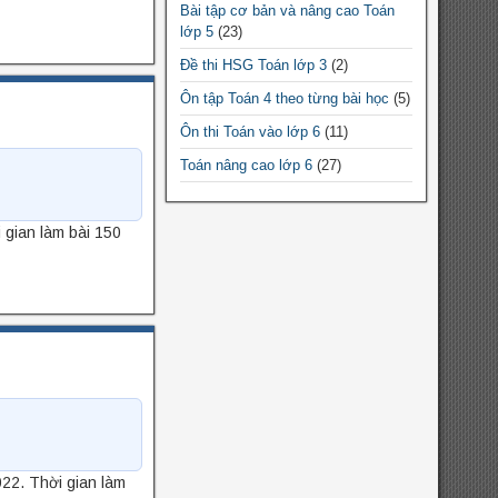
Bài tập cơ bản và nâng cao Toán
Chuyên đề Toán lớp 9
lớp 5
(23)
Chuyên đề Toán THPT
Đề thi HSG Toán lớp 3
(2)
Chuyên đề Toán lớp 10
Ôn tập Toán 4 theo từng bài học
(5)
Chuyên đề Toán lớp 11
Ôn thi Toán vào lớp 6
(11)
Chuyên đề Toán lớp 12
Toán nâng cao lớp 6
(27)
Đề thi HSG Toán 12
(10)
 gian làm bài 150
Đề thi HSG Toán 7
(64)
Đề thi HSG Toán 6
(44)
Đề thi HSG Toán 8
(88)
Đề thi HSG Toán 9
(184)
Bài tập cơ bản và nâng cao Toán
lớp 4
(5)
Bài tập cơ bản và nâng cao Toán
lớp 3
(9)
22. Thời gian làm