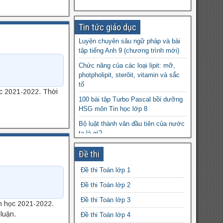
Tin tức giáo dục
Luyện chuyên sâu ngữ pháp và bài
tập tiếng Anh 9 (chương trình mới)
Chức năng của các loại lipit: mỡ,
photpholipit, sterôit, vitamin và sắc
tố
ọc 2021-2022. Thời
100 bài tập Turbo Pascal bồi dưỡng
HSG môn Tin học lớp 8
Bộ luật thành văn đầu tiên của nước
ta là gì?
Đề cương ôn tập học kì 1 môn Vật
Đề thi
Lý lớp 6
Đề thi Toán lớp 1
Nghị luận xã hội về kỹ năng giao tiếp
Đề thi Toán lớp 2
Giáo án Sinh học 6 powerpoint
Đề thi Toán lớp 3
Dump là gì?
ăm học 2021-2022.
luận.
Đề thi Toán lớp 4
19 chuyên đề ngữ pháp luyện thi