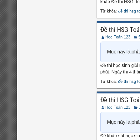
khảo Đề thi HSG T
9
đề thi thử vào
đề thi olympic toán
Từ khóa:
đề thi hsg t
đề thi toán chuyên
10
đề thi vào 10 môn
Đề thi HSG Toá
Học Toán 123
toán năm 2022
đề thi
vào 10 môn toán năm
Mục này là phầ
2023
đề thi vào 10 môn
Đề thi học sinh giỏ
toán năm 2024
phút. Ngày thi 4 thá
Từ khóa:
đề thi hsg t
Đề thi HSG Toá
Học Toán 123
Mục này là phầ
Đề khảo sát học si