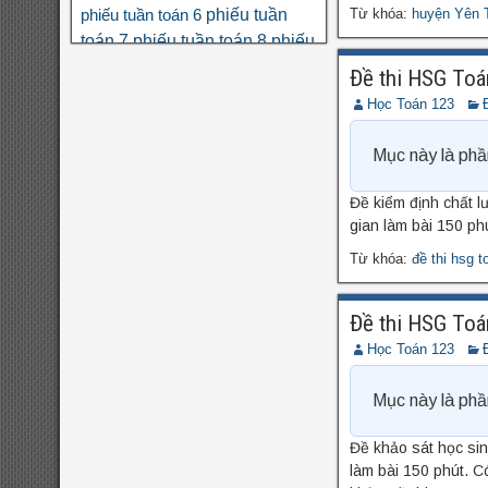
phiếu tuần
Từ khóa:
huyện Yên 
phiếu tuần toán 6
toán 7
phiếu tuần toán 8
phiếu
tuần toán 9
phân số
phương
Đề thi HSG Toá
số học 6
trình
thi THPT quốc gia
Học Toán 123
toán nâng cao lớp 6
đa thức
đại
đề
đại số 8
số 7
đại số 9
đại số 10
Mục này là phầ
cương hk1
đề kiểm tra giữa hk1
đề kiểm tra giữa hk1
toán 8
Đề kiểm định chất l
toán 9
đề kiểm tra giữa hk2 toán
gian làm bài 150 ph
đề kscl
9
đề thi hk1
đề thi 5 vào 6
Từ khóa:
đề thi hsg t
đề thi
đề thi hk1 toán 7
toán 6
đề thi hk1
hk1 toán 8
Đề thi HSG Toá
toán 9
đề
đề thi hk2 toán 9
Học Toán 123
đề thi hsg
thi hsg toán 6
Mục này là phầ
đề thi hsg toán
toán 7
Đề khảo sát học si
đề thi hsg toán
8
làm bài 150 phút. C