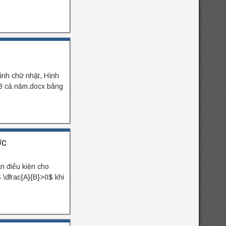
nh chữ nhật, Hình
 8 cả năm.docx bằng
ớc
n điêu kiện cho
$ \dfrac{A}{B}>0$ khi