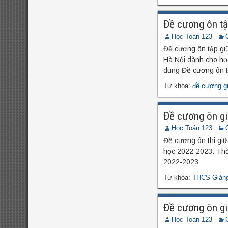
toán 9
đề
đề thi hk2 toán 9
Đề cương ôn t
đề thi hsg
thi hsg toán 6
Học Toán 123
đề thi hsg toán
toán 7
Đề cương ôn tập giữ
Hà Nội dành cho học
đề thi hsg toán
8
dung Đề cương ôn t
9
Từ khóa:
đề cương g
đề thi thử vào
đề thi olympic toán
đề thi toán chuyên
10
Đề cương ôn gi
đề thi vào 10 môn
Học Toán 123
toán năm 2022
đề thi
Đề cương ôn thi gi
học 2022-2023. Thời
vào 10 môn toán năm
2022-2023
2023
đề thi vào 10 môn
Từ khóa:
THCS Giản
toán năm 2024
Đề cương ôn g
Học Toán 123