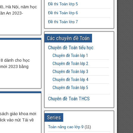
Bài tập tiếng Anh 8 Lưu Hoằng Trí có
Đề thi Toán lớp 5
ồ, Hà Nội, năm học
đáp án
Văn An 2023-
Đề thi Toán lớp 6
Bộ đề kiểm tra Mĩ thuật THCS cả
Đề thi Toán lớp 7
năm file word
Đề thi Toán lớp 8
Các chuyên đề Toán
Đề thi Toán lớp 9
Chuyên đề Toán tiểu học
Đề thi Toán lớp 10
Chuyên đề Toán lớp 1
Đề thi Toán lớp 11
n 8 dành cho học
Chuyên đề Toán lớp 2
a mới 2023 bằng
Đề thi Toán lớp 12
Chuyên đề Toán lớp 3
Chuyên đề Toán lớp 4
Chuyên đề Toán lớp 5
Chuyên đề Toán THCS
Bất đẳng thức THCS
 sách giáo khoa mới
Chuyên đề Toán lớp 6
Series
ick vào nút Tải về
Chuyên đề Toán lớp 7
Toán nâng cao lớp 9
(11)
Chuyên đề Toán lớp 8