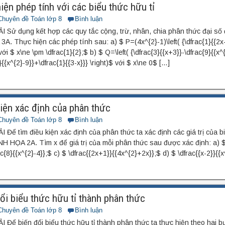
iện phép tính với các biểu thức hữu tỉ
Chuyên đề Toán lớp 8
Bình luận
ử dụng kết hợp các quy tắc cộng, trừ, nhân, chia phân thức đại số đ
. Thực hiện các phép tính sau: a) $ P=(4x^{2}-1)\left( {\dfrac{1}{{2x-
với $ x\ne \pm \dfrac{1}{2};$ b) $ Q=\left( {\dfrac{3}{{x+3}}-\dfrac{9}{{x
{3}{{x^{2}-9}}+\dfrac{1}{{3-x}}} \right)$ với $ x\ne 0$ […]
iện xác định của phân thức
Chuyên đề Toán lớp 8
Bình luận
 tìm điều kiện xác định của phân thức ta xác định các giá trị của b
H HỌA 2A. Tìm x để giá trị của mỗi phân thức sau được xác định: a) $ 
c{8}{{x^{2}-4}};$ c) $ \dfrac{{2x+1}}{{4x^{2}+2x}};$ d) $ \dfrac{{x-2}}{{
ổi biểu thức hữu tỉ thành phân thức
Chuyên đề Toán lớp 8
Bình luận
ể biến đổi biểu thức hữu tỉ thành phân thức ta thực hiện theo hai b