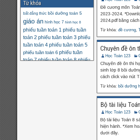
Từ khóa
Đề cương môn Toán 
bồi dưỡng toán 5
bất đẳng thức
2023-2024. *Downlo
giáo án
2024.pdf bằng cách 
hình học 7
hình học 8
phiếu tuần toán 1
phiếu tuần
Từ khóa:
đề cương
,
toán 2
phiếu tuần toán 3
phiếu
tuần toán 4
phiếu tuần toán 5
Chuyên đề ôn th
phiếu tuần
phiếu tuần toán 6
Học Toán 123
toán 7
phiếu tuần toán 8
phiếu
Chuyên đề ôn thi họ
tuần toán 9
phân số
phương
sinh lớp 8 bồi dưỡn
số học 6
trình
thi THPT quốc gia
cách click vào nút T
toán nâng cao lớp 6
đa thức
đại
Từ khóa:
bồi dưỡng h
đề
đại số 8
số 7
đại số 9
đại số 10
cương hk1
đề kiểm tra giữa hk1
đề kiểm tra giữa hk1
Bộ tài liệu Toá
toán 8
toán 9
đề kiểm tra giữa hk2 toán
Học Toán 123
đề kscl
9
Bộ tài liệu Toán 8 
đề thi hk1
đề thi 5 vào 6
hiện hành. *Xem hoặ
đề thi
đề thi hk1 toán 7
toán 6
dưới đây.
đề thi hk1
hk1 toán 8