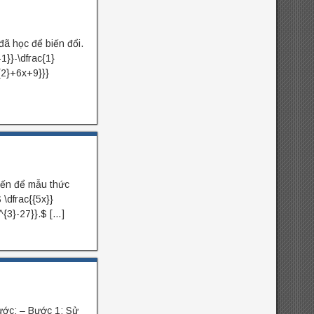
ã học để biến đổi.
1}}-\dfrac{1}
^{2}+6x+9}}}
iến để mẫu thức
\dfrac{{5x}}
x^{3}-27}}.$ […]
ước: – Bước 1: Sử