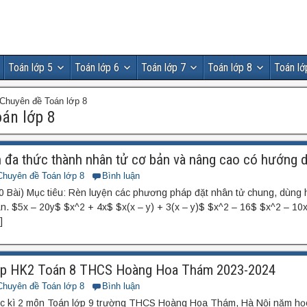
Toán lớp 5
Toán lớp 6
Toán lớp 7
Toán lớp 8
Toán lớ
Chuyên đề Toán lớp 8
án lớp 8
h đa thức thành nhân tử cơ bản và nâng cao có hướng d
Chuyên đề Toán lớp 8
Bình luận
 Bài) Mục tiêu: Rèn luyện các phương pháp đặt nhân tử chung, dùng 
n. $5x – 20y$ $x^2 + 4x$ $x(x – y) + 3(x – y)$ $x^2 – 16$ $x^2 – 10
]
ập HK2 Toán 8 THCS Hoàng Hoa Thám 2023-2024
Chuyên đề Toán lớp 8
Bình luận
ọc kì 2 môn Toán lớp 9 trường THCS Hoàng Hoa Thám, Hà Nội năm họ