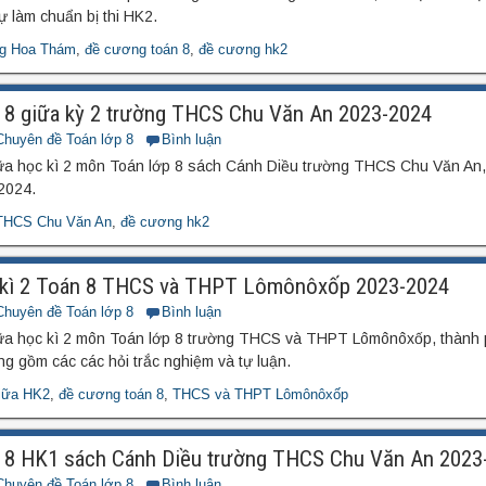
ự làm chuẩn bị thi HK2.
g Hoa Thám
,
đề cương toán 8
,
đề cương hk2
8 giữa kỳ 2 trường THCS Chu Văn An 2023-2024
Chuyên đề Toán lớp 8
Bình luận
ữa học kì 2 môn Toán lớp 8 sách Cánh Diều trường THCS Chu Văn An
2024.
THCS Chu Văn An
,
đề cương hk2
 kì 2 Toán 8 THCS và THPT Lômônôxốp 2023-2024
Chuyên đề Toán lớp 8
Bình luận
ữa học kì 2 môn Toán lớp 8 trường THCS và THPT Lômônôxốp, thành
 gồm các các hỏi trắc nghiệm và tự luận.
iữa HK2
,
đề cương toán 8
,
THCS và THPT Lômônôxốp
 8 HK1 sách Cánh Diều trường THCS Chu Văn An 2023
Chuyên đề Toán lớp 8
Bình luận