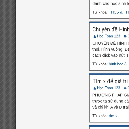
dành cho học sinh l
Từ khóa:
THCS & TH
Chuyên đề Hình
Học Toán 123
CHUYÊN ĐỀ HÌNH HỌC
thoi, Hình vuông, 
cách click vào nút T
Từ khóa:
hình học 8
Tìm x để giá tr
Học Toán 123
PHƯƠNG PHÁP GIẢI C
trước ta sử dụng các
và chỉ khi A và B trá
Từ khóa:
tìm x