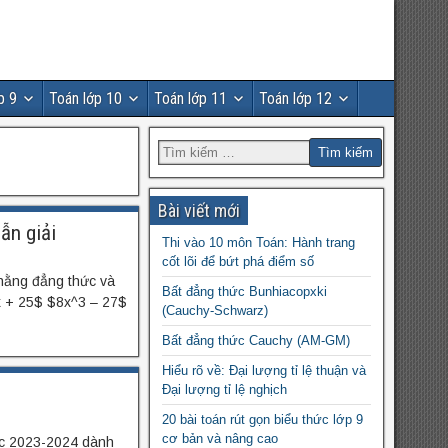
p 9
Toán lớp 10
Toán lớp 11
Toán lớp 12
Bài viết mới
ẫn giải
Thi vào 10 môn Toán: Hành trang
cốt lõi để bứt phá điểm số
hằng đẳng thức và
Bất đẳng thức Bunhiacopxki
x + 25$ $8x^3 – 27$
(Cauchy-Schwarz)
Bất đẳng thức Cauchy (AM-GM)
Hiểu rõ về: Đại lượng tỉ lệ thuận và
Đại lượng tỉ lệ nghịch
20 bài toán rút gọn biểu thức lớp 9
cơ bản và nâng cao
c 2023-2024 dành