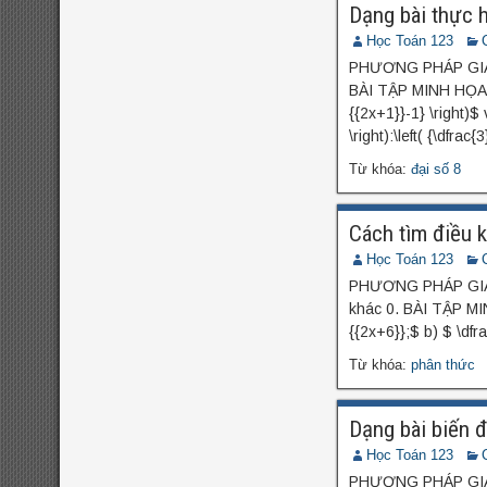
Dạng bài thực h
Học Toán 123
PHƯƠNG PHÁP GIẢI S
BÀI TẬP MINH HỌA 3A
{{2x+1}}-1} \right)$ 
\right):\left( {\dfrac
Từ khóa:
đại số 8
Cách tìm điều k
Học Toán 123
PHƯƠNG PHÁP GIẢI Để
khác 0. BÀI TẬP MIN
{{2x+6}};$ b) $ \dfra
Từ khóa:
phân thức
Dạng bài biến đ
Học Toán 123
PHƯƠNG PHÁP GIẢI Đ