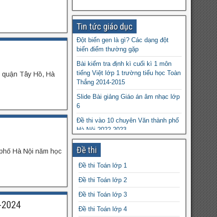
Tin tức giáo dục
Đột biến gen là gì? Các dạng đột
biến điểm thường gặp
Bài kiểm tra định kì cuối kì 1 môn
tiếng Việt lớp 1 trường tiểu học Toàn
, quận Tây Hồ, Hà
Thắng 2014-2015
Slide Bài giảng Giáo án âm nhạc lớp
6
Đề thi vào 10 chuyên Văn thành phố
Hà Nội 2022-2023
Giáo án Sinh học 6 powerpoint
Đề thi
 phố Hà Nội năm học
Đề cương ôn tập học kì 1 môn Địa lý
Đề thi Toán lớp 1
lớp 6 file word
Đề thi Toán lớp 2
Giáo án Tin học 7 powerpoint
Đề thi Toán lớp 3
Bộ đề ôn thi vào lớp 10 chuyên Anh
-2024
file word
Đề thi Toán lớp 4