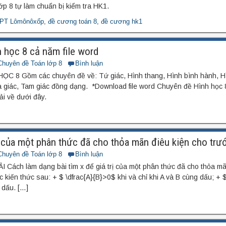
ớp 8 tự làm chuẩn bị kiểm tra HK1.
PT Lômônôxốp
,
đề cương toán 8
,
đề cương hk1
 học 8 cả năm file word
Chuyên đề Toán lớp 8
Bình luận
 8 Gồm các chuyên đề về: Tứ giác, Hình thang, Hình bình hành, Hì
Đa giác, Tam giác đồng dạng. *Download file word Chuyên đề Hình học
ải về dưới đây.
ị của một phân thức đã cho thỏa mãn điêu kiện cho trư
Chuyên đề Toán lớp 8
Bình luận
ách làm dạng bài tìm x để giá trị của một phân thức đã cho thỏa mã
 kiến thức sau: + $ \dfrac{A}{B}>0$ khi và chỉ khi A và B cùng dấu; + 
i dấu. […]