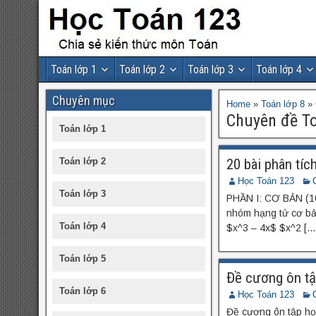
Toán lớp 1
Toán lớp 2
Toán lớp 3
Toán lớp 4
Chuyên mục
Home
»
Toán lớp 8
»
Chuyên đề To
Toán lớp 1
20 bài phân tíc
Toán lớp 2
Học Toán 123
Toán lớp 3
PHẦN I: CƠ BẢN (10
nhóm hạng tử cơ bả
Toán lớp 4
$x^3 – 4x$ $x^2 […
Toán lớp 5
Đề cương ôn t
Toán lớp 6
Học Toán 123
Đề cương ôn tập h