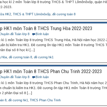
ữa học kì 2 môn Toán lớp 8 trường THCS & THPT Lômônôxốp, quận Hà
22-2023.
iữa HK2
,
THCS & THPT Lômônôxốp
,
đề cương toán 8
ập HK1 môn Toán 8 THCS Trung Hòa 2022-2023
Chuyên đề Toán lớp 8
Bình luận
c kì 1 môn Toán lớp 8 trường THCS Trung Hòa, Hà Nội năm học 2022-
chuẩn bị kiểm tra HK1. Đề cương ôn tập HK1 môn Toán 8 trường THCS
ần Đại số 8 học kì […]
g Hòa
,
đề cương toán 8
,
đề cương hk1
ập HK1 môn Toán 8 THCS Phan Chu Trinh 2022-2023
Chuyên đề Toán lớp 8
Bình luận
c kì 1 môn Toán lớp 8 trường THCS Phan Chu Trinh, Hà Nội năm học 
làm chuẩn bị kiểm tra HK1. Đề cương ôn tập HK1 môn Toán 8 trường T
2 phần Đại số 8 […]
oán 8
,
đề cương hk1
,
THCS Phan Chu Trinh