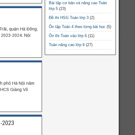
Bài tập cơ bản và nâng cao Toán
Chuyên đề Toán lớp 9
lớp 5
(23)
Chuyên đề Toán THPT
Đề thi HSG Toán lớp 3
(2)
Chuyên đề Toán lớp 10
Ôn tập Toán 4 theo từng bài học
(5)
Trãi, quận Hà Đông,
Chuyên đề Toán lớp 11
c 2023-2024. Nội
Ôn thi Toán vào lớp 6
(11)
Chuyên đề Toán lớp 12
Toán nâng cao lớp 6
(27)
Đề thi HSG Toán 12
(10)
Đề thi HSG Toán 7
(64)
Đề thi HSG Toán 6
(44)
Đề thi HSG Toán 8
(88)
nh phố Hà Nội năm
 THCS Giảng Võ
Đề thi HSG Toán 9
(184)
Bài tập cơ bản và nâng cao Toán
lớp 4
(5)
Bài tập cơ bản và nâng cao Toán
lớp 3
(9)
2-2023