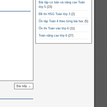
Bài tập cơ bản và nâng cao Toán
Chuyên đề Toán lớp 9
lớp 5
(23)
Chuyên đề Toán THPT
Đề thi HSG Toán lớp 3
(2)
Chuyên đề Toán lớp 10
Ôn tập Toán 4 theo từng bài học
(5)
Chuyên đề Toán lớp 11
Ôn thi Toán vào lớp 6
(11)
Chuyên đề Toán lớp 12
Toán nâng cao lớp 6
(27)
Đề thi HSG Toán 12
(10)
Đề thi HSG Toán 7
(64)
Đề thi HSG Toán 6
(44)
Đề thi HSG Toán 8
(88)
Đề thi HSG Toán 9
(184)
Bài tập cơ bản và nâng cao Toán
lớp 4
(5)
Bài tiếp →
Bài tập cơ bản và nâng cao Toán
lớp 3
(9)