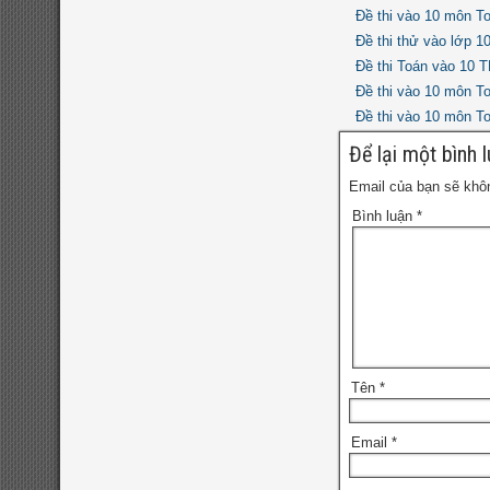
đề thi hsg toán
8
Đề thi vào 10 môn T
Đề thi thử vào lớp 
9
đề thi thử vào
Đề thi Toán vào 10 
đề thi olympic toán
Đề thi vào 10 môn T
đề thi toán chuyên
10
Đề thi vào 10 môn T
đề thi vào 10 môn
Để lại một bình 
toán năm 2022
đề thi
Email của bạn sẽ khôn
vào 10 môn toán năm
Bình luận
*
2023
đề thi vào 10 môn
toán năm 2024
Tên
*
Email
*