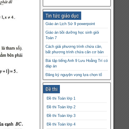
Tin tức giáo dục
Giáo án Lịch Sử 9 powerpoint
Giáo án bồi dưỡng học sinh giỏi
Toán 7
Cách giải phương trình chứa căn,
bất phương trình chứa căn cơ bản
Bài tập tiếng Anh 9 Lưu Hoằng Trí có
đáp án
Đăng ký nguyện vọng lựa chọn tổ
hợp môn học cho học sinh lớp 10
Đề thi
Giáo án Tiếng Anh 8 powerpoint
Từ 31/10: Học sinh vi phạm không
Đề thi Toán lớp 1
còn bị đình chỉ hay cảnh cáo toàn
Đề thi Toán lớp 2
trường
Đề thi Toán lớp 3
Ôn luyện tiếng Anh 9 – Mai Lan
Hương
Đề thi Toán lớp 4