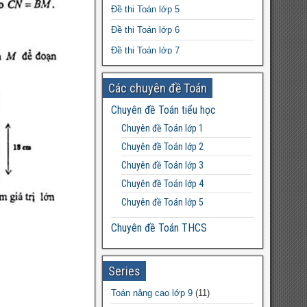
Đề thi Ngữ Văn tốt nghiệp THPT
Đề thi Toán lớp 5
năm 2023 có đáp án
Đề thi Toán lớp 6
Tế bào chất là gì?
Đề thi Toán lớp 7
Đề thi Toán lớp 8
Các chuyên đề Toán
Đề thi Toán lớp 9
Chuyên đề Toán tiểu học
Đề thi Toán lớp 10
Chuyên đề Toán lớp 1
Đề thi Toán lớp 11
Chuyên đề Toán lớp 2
Đề thi Toán lớp 12
Chuyên đề Toán lớp 3
Chuyên đề Toán lớp 4
Chuyên đề Toán lớp 5
Chuyên đề Toán THCS
Bất đẳng thức THCS
Chuyên đề Toán lớp 6
Series
Chuyên đề Toán lớp 7
Toán nâng cao lớp 9
(11)
Chuyên đề Toán lớp 8