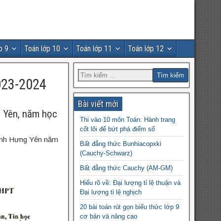
p 9
Toán lớp 10
Toán lớp 11
Toán lớp 12
023-2024
Bài viết mới
g Yên, năm học
Thi vào 10 môn Toán: Hành trang
cốt lõi để bứt phá điểm số
tỉnh Hưng Yên năm
Bất đẳng thức Bunhiacopxki
(Cauchy-Schwarz)
Bất đẳng thức Cauchy (AM-GM)
Hiểu rõ về: Đại lượng tỉ lệ thuận và
Đại lượng tỉ lệ nghịch
20 bài toán rút gọn biểu thức lớp 9
cơ bản và nâng cao