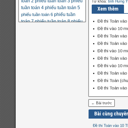
toán 2
phiếu tuần toán 3
phiếu
Từ khóa:
tỉnh Hưng 
tuần toán 4
phiếu tuần toán 5
Xem thêm
phiếu tuần
phiếu tuần toán 6
Đề thi Toán vào
toán 7
phiếu tuần toán 8
phiếu
tuần toán 9
phân số
Đề thi vào 10 
phương
số học 6
trình
thi THPT quốc gia
Đề thi Toán và
toán nâng cao lớp 6
đa thức
đại
Đề thi Toán và
đề
đại số 8
số 7
đại số 9
đại số 10
Đề thi vào 10 
cương hk1
đề kiểm tra giữa hk1
Đề thi Toán và
đề kiểm tra giữa hk1
toán 8
Đề thi vào 10 
toán 9
đề kiểm tra giữa hk2 toán
Đề thi Toán vào
đề kscl
9
đề thi hk1
đề thi 5 vào 6
Đề thi Toán (ch
đề thi
đề thi hk1 toán 7
toán 6
Đề thi Toán và
đề thi hk1
hk1 toán 8
toán 9
đề
đề thi hk2 toán 9
← Bài trước
đề thi hsg
thi hsg toán 6
Bài cùng chuyê
đề thi hsg toán
toán 7
Đề thi Toán vào 10 