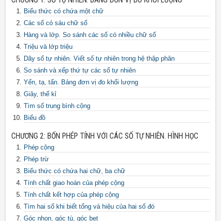
CHƯƠNG 1: SỐ TỰ NHIÊN. BẢNG ĐƠN VỊ ĐO KHỐI LƯỢNG
Biểu thức có chứa một chữ
Các số có sáu chữ số
Hàng và lớp. So sánh các số có nhiều chữ số
Triệu và lớp triệu
Dãy số tự nhiên. Viết số tự nhiên trong hệ thập phân
So sánh và xếp thứ tự các số tự nhiên
Yến, tạ, tấn. Bảng đơn vị đo khối lượng
Giây, thế kỉ
Tìm số trung bình cộng
Biểu đồ
CHƯƠNG 2: BỐN PHÉP TÍNH VỚI CÁC SỐ TỰ NHIÊN. HÌNH HỌC
Phép cộng
Phép trừ
Biểu thức có chứa hai chữ, ba chữ
Tính chất giao hoán của phép cộng
Tính chất kết hợp của phép cộng
Tìm hai số khi biết tổng và hiệu của hai số đó
Góc nhọn, góc tù, góc bẹt