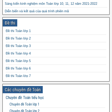
Sáng kiến kinh nghiệm môn Toán lớp 10, 11, 12 năm 2021-2022
Diễn biến và kết quả của quá trình phiên mã
Gen là gì? Ví dụ về Gen
Đề thi
Áp lực là gì? Đơn vị của áp lực, Công thức tính áp lực
Đề thi Toán lớp 1
Cấu trúc và chức năng của màng sinh chất
Đề thi Toán lớp 2
Đề thi Toán lớp 3
Đề thi Toán lớp 4
Đề thi Toán lớp 5
Đề thi Toán lớp 6
Đề thi Toán lớp 7
Đề thi Toán lớp 8
Các chuyên đề Toán
Đề thi Toán lớp 9
Chuyên đề Toán tiểu học
Đề thi Toán lớp 10
Chuyên đề Toán lớp 1
Đề thi Toán lớp 11
Chuyên đề Toán lớp 2