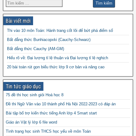
đề thi hk1 toán 9
đề thi hk2 toán
đề thi hk1 toán 8
đề thi
đề thi hsg toán 7
đề thi hsg toán 6
9
Bài viết mới
đề thi hsg toán 9
hsg toán 8
Thi vào 10 môn Toán: Hành trang cốt lõi để bứt phá điểm số
đề thi olympic
đề thi toán chuyên
đề thi
Bất đẳng thức Bunhiacopxki (Cauchy-Schwarz)
đề thi thử vào 10
toán
Bất đẳng thức Cauchy (AM-GM)
vào 10 môn toán năm 2022
đề thi vào
Hiểu rõ về: Đại lượng tỉ lệ thuận và Đại lượng tỉ lệ nghịch
10 môn toán năm 2023
đề thi vào 10 môn toán
20 bài toán rút gọn biểu thức lớp 9 cơ bản và nâng cao
năm 2024
Tin tức giáo dục
75 đề thi học sinh giỏi Hoá học 8
Đề thi Ngữ Văn vào 10 thành phố Hà Nội 2022-2023 có đáp án
Bài tập bổ trợ kiến thức tiếng Anh lớp 4 Smart start
Giáo án Vật lý lớp 6 file word
Tình trạng học sinh THCS học yếu về môn Toán