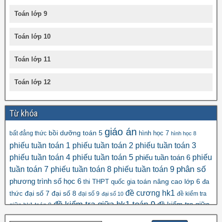
Toán lớp 9
Toán lớp 10
Toán lớp 11
Toán lớp 12
Từ khóa
giáo án
bồi dưỡng toán 5
hình học 7
bất đẳng thức
hình học 8
phiếu tuần toán 1
phiếu tuần toán 2
phiếu tuần toán 3
phiếu tuần toán 4
phiếu tuần toán 5
phiếu
phiếu tuần toán 6
tuần toán 7
phiếu tuần toán 8
phiếu tuần toán 9
phân số
số học 6
phương trình
toán nâng cao lớp 6
thi THPT quốc gia
đa
đề cương hk1
đại số 8
thức
đại số 7
đại số 9
đề kiểm tra
đại số 10
đề kiểm tra giữa hk1 toán 9
đề kiểm tra giữa
giữa hk1 toán 8
đề kscl
hk2 toán 9
đề thi hk1 toán 7
đề thi hk1 toán 6
đề thi 5 vào 6