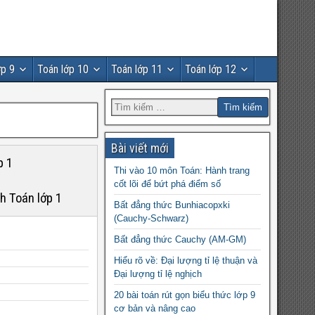
ớp 9
Toán lớp 10
Toán lớp 11
Toán lớp 12
Bài viết mới
p 1
Thi vào 10 môn Toán: Hành trang
cốt lõi để bứt phá điểm số
h Toán lớp 1
Bất đẳng thức Bunhiacopxki
(Cauchy-Schwarz)
Bất đẳng thức Cauchy (AM-GM)
Hiểu rõ về: Đại lượng tỉ lệ thuận và
Đại lượng tỉ lệ nghịch
20 bài toán rút gọn biểu thức lớp 9
cơ bản và nâng cao