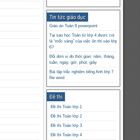
Tin tức giáo dục
Giáo án Toán 9 powerpoint
Tại sao học Toán từ lớp 4 được coi
là “mốc vàng” của việc ôn thi vào lớp
6?
Đổi đơn vị đo thời gian: năm, tháng,
tuần, ngày, giờ, phút, giây
Bài tập trắc nghiệm tiếng Anh lớp 7
file word
Áp suất là gì? Đơn vị của áp suất,
Công thức tính áp suất
Đề thi
Giải chi tiết 100 đề thi HSG tỉnh môn
Đề thi Toán lớp 1
Toán lớp 10, 11,12
Đề thi Toán lớp 2
Phương pháp giáo dục Reggio Emilia
Đề thi Toán lớp 3
Đề thi HSG Lịch sử 9 huyện Nghi
Lộc, Nghệ An 2022-2023
Đề thi Toán lớp 4