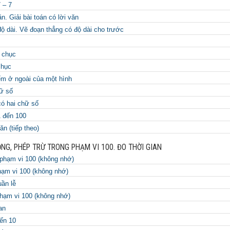
 – 7
ăn. Giải bài toán có lời văn
độ dài. Vẽ đoạn thẳng có độ dài cho trước
 chục
chục
ểm ở ngoài của một hình
ữ số
ó hai chữ số
1 đến 100
ăn (tiếp theo)
NG, PHÉP TRỪ TRONG PHẠM VI 100. ĐO THỜI GIAN
phạm vi 100 (không nhớ)
hạm vi 100 (không nhớ)
uần lễ
phạm vi 100 (không nhớ)
an
ến 10