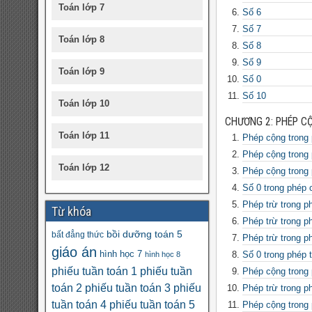
Toán lớp 7
Số 6
Số 7
Toán lớp 8
Số 8
Số 9
Toán lớp 9
Số 0
Số 10
Toán lớp 10
CHƯƠNG 2: PHÉP CỘ
Toán lớp 11
Phép cộng trong 
Phép cộng trong 
Toán lớp 12
Phép cộng trong 
Số 0 trong phép 
Phép trừ trong p
Từ khóa
Phép trừ trong p
bồi dưỡng toán 5
bất đẳng thức
Phép trừ trong p
giáo án
hình học 7
Số 0 trong phép 
hình học 8
phiếu tuần toán 1
phiếu tuần
Phép cộng trong 
toán 2
phiếu tuần toán 3
phiếu
Phép trừ trong p
tuần toán 4
phiếu tuần toán 5
Phép cộng trong 