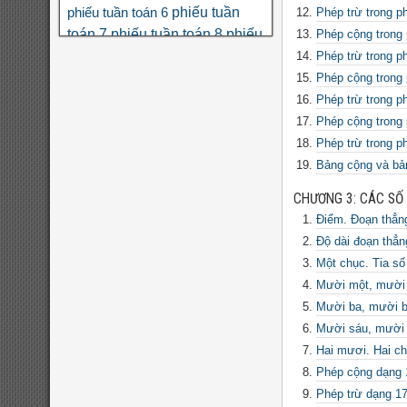
phiếu tuần
phiếu tuần toán 6
Phép trừ trong p
toán 7
phiếu tuần toán 8
phiếu
Phép cộng trong 
tuần toán 9
phân số
phương
Phép trừ trong p
số học 6
trình
Phép cộng trong 
thi THPT quốc gia
toán nâng cao lớp 6
đa thức
đại
Phép trừ trong p
đề
đại số 8
số 7
đại số 9
đại số 10
Phép cộng trong 
cương hk1
đề kiểm tra giữa hk1
Phép trừ trong p
đề kiểm tra giữa hk1
toán 8
Bảng cộng và bản
toán 9
đề kiểm tra giữa hk2 toán
CHƯƠNG 3: CÁC SỐ 
đề kscl
9
đề thi hk1
đề thi 5 vào 6
Điểm. Đoạn thẳn
đề thi
đề thi hk1 toán 7
toán 6
Độ dài đoạn thẳn
đề thi hk1
hk1 toán 8
Một chục. Tia số
toán 9
Mười một, mười 
đề
đề thi hk2 toán 9
Mười ba, mười b
đề thi hsg
thi hsg toán 6
Mười sáu, mười 
đề thi hsg toán
toán 7
Hai mươi. Hai c
Phép cộng dạng 
đề thi hsg toán
8
Phép trừ dạng 17