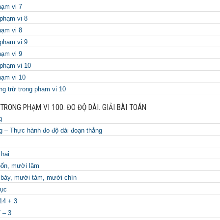
hạm vi 7
phạm vi 8
hạm vi 8
phạm vi 9
hạm vi 9
phạm vi 10
hạm vi 10
g trừ trong phạm vi 10
TRONG PHẠM VI 100. ĐO ĐỘ DÀI. GIẢI BÀI TOÁN
g
g – Thực hành đo độ dài đoạn thẳng
hai
ốn, mười lăm
bảy, mười tám, mười chín
hục
14 + 3
 – 3