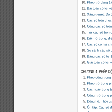
9
Phép trừ dạng 17
đề thi thử vào
đề thi olympic toán
Bài toán có lời v
đề thi toán chuyên
10
Xăng-ti-mét. Đo 
Các số tròn chục
đề thi vào 10 môn
Cộng các số tròn
toán năm 2022
đề thi
Trừ các số tròn 
Điểm ở trong, đi
vào 10 môn toán năm
Các số có hai ch
2023
đề thi vào 10 môn
So sánh các số c
toán năm 2024
Bảng các số từ 
Giải toán có lời v
CHƯƠNG 4: PHÉP CỘ
Phép cộng trong 
Phép trừ trong p
Các ngày trong t
Cộng, trừ trong 
Đồng hồ. Thời gi
Ôn tập: Các số đ