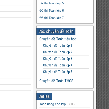
80 đề luyện thi vào 10 môn tiếng Anh
Đề thi Toán lớp 5
file word
Đề thi Toán lớp 6
Tuxera NTFS 2021 bản quyền update
Đề thi Toán lớp 7
thoải mái
Đề thi Toán lớp 8
Các chuyên đề Toán
Đề thi Toán lớp 9
Chuyên đề Toán tiểu học
Đề thi Toán lớp 10
Chuyên đề Toán lớp 1
Đề thi Toán lớp 11
Chuyên đề Toán lớp 2
Đề thi Toán lớp 12
Chuyên đề Toán lớp 3
Chuyên đề Toán lớp 4
Chuyên đề Toán lớp 5
Chuyên đề Toán THCS
Bất đẳng thức THCS
Chuyên đề Toán lớp 6
Series
Chuyên đề Toán lớp 7
Toán nâng cao lớp 9
(11)
Chuyên đề Toán lớp 8