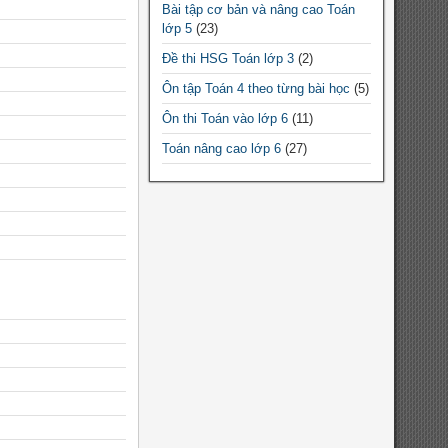
Bài tập cơ bản và nâng cao Toán
Chuyên đề Toán lớp 9
lớp 5
(23)
Chuyên đề Toán THPT
Đề thi HSG Toán lớp 3
(2)
Chuyên đề Toán lớp 10
Ôn tập Toán 4 theo từng bài học
(5)
Chuyên đề Toán lớp 11
Ôn thi Toán vào lớp 6
(11)
Chuyên đề Toán lớp 12
Toán nâng cao lớp 6
(27)
Đề thi HSG Toán 12
(10)
Đề thi HSG Toán 7
(64)
Đề thi HSG Toán 6
(44)
Đề thi HSG Toán 8
(88)
Đề thi HSG Toán 9
(184)
Bài tập cơ bản và nâng cao Toán
lớp 4
(5)
Bài tập cơ bản và nâng cao Toán
lớp 3
(9)