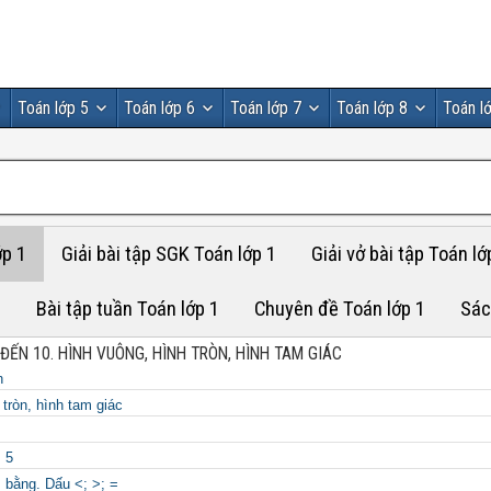
Toán lớp 5
Toán lớp 6
Toán lớp 7
Toán lớp 8
Toán l
ớp 1
Giải bài tập SGK Toán lớp 1
Giải vở bài tập Toán lớ
1
Bài tập tuần Toán lớp 1
Chuyên đề Toán lớp 1
Sác
ĐẾN 10. HÌNH VUÔNG, HÌNH TRÒN, HÌNH TAM GIÁC
n
tròn, hình tam giác
, 5
 bằng. Dấu <; >; =