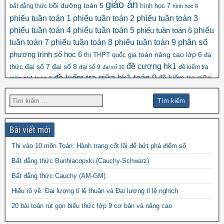
giáo án
bồi dưỡng toán 5
hình học 7
bất đẳng thức
hình học 8
phiếu tuần toán 1
phiếu tuần toán 2
phiếu tuần toán 3
phiếu tuần toán 4
phiếu tuần toán 5
phiếu
phiếu tuần toán 6
tuần toán 7
phiếu tuần toán 8
phiếu tuần toán 9
phân số
số học 6
phương trình
toán nâng cao lớp 6
thi THPT quốc gia
đa
đề cương hk1
đại số 8
thức
đại số 7
đại số 9
đề kiểm tra
đại số 10
đề kiểm tra giữa hk1 toán 9
đề kiểm tra giữa
giữa hk1 toán 8
đề kscl
hk2 toán 9
đề thi hk1 toán 7
đề thi hk1 toán 6
đề thi 5 vào 6
đề thi hk1 toán 9
đề thi hk2 toán
đề thi hk1 toán 8
đề thi
đề thi hsg toán 7
đề thi hsg toán 6
9
Bài viết mới
đề thi hsg toán 9
hsg toán 8
Thi vào 10 môn Toán: Hành trang cốt lõi để bứt phá điểm số
đề thi olympic
đề thi toán chuyên
đề thi
Bất đẳng thức Bunhiacopxki (Cauchy-Schwarz)
đề thi thử vào 10
toán
Bất đẳng thức Cauchy (AM-GM)
vào 10 môn toán năm 2022
đề thi vào
Hiểu rõ về: Đại lượng tỉ lệ thuận và Đại lượng tỉ lệ nghịch
10 môn toán năm 2023
đề thi vào 10 môn toán
20 bài toán rút gọn biểu thức lớp 9 cơ bản và nâng cao
năm 2024