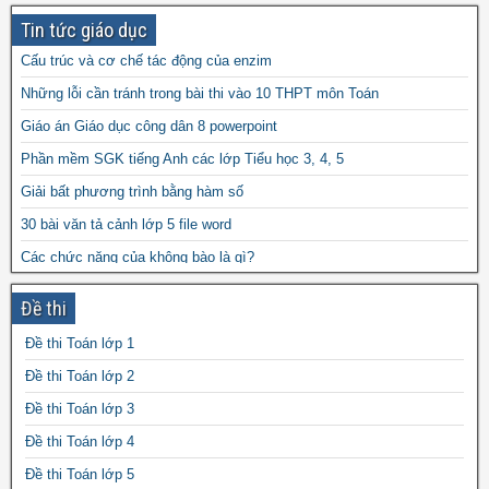
Tin tức giáo dục
Cấu trúc và cơ chế tác động của enzim
Những lỗi cần tránh trong bài thi vào 10 THPT môn Toán
Giáo án Giáo dục công dân 8 powerpoint
Phần mềm SGK tiếng Anh các lớp Tiểu học 3, 4, 5
Giải bất phương trình bằng hàm số
30 bài văn tả cảnh lớp 5 file word
Các chức năng của không bào là gì?
Tài liệu dạy thêm Toán 8 học kì 1 (sách Chân trời sáng tạo) file word
Đề thi
Giáo án Vật lý lớp 7 file word
Đề thi Toán lớp 1
495 bài tập trắc nghiệm Hóa Học 11 có đáp án
Đề thi Toán lớp 2
Đề thi Toán lớp 3
Đề thi Toán lớp 4
Đề thi Toán lớp 5