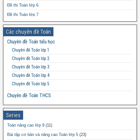
Đề thi Toán lớp 6
Đề thi Toán lớp 7
Đề thi Toán lớp 8
Các chuyên đề Toán
Đề thi Toán lớp 9
Chuyên đề Toán tiểu học
Đề thi Toán lớp 10
Chuyên đề Toán lớp 1
Đề thi Toán lớp 11
Chuyên đề Toán lớp 2
Đề thi Toán lớp 12
Chuyên đề Toán lớp 3
Chuyên đề Toán lớp 4
Chuyên đề Toán lớp 5
Chuyên đề Toán THCS
Bất đẳng thức THCS
Chuyên đề Toán lớp 6
Series
Chuyên đề Toán lớp 7
Toán nâng cao lớp 9
(11)
Chuyên đề Toán lớp 8
Bài tập cơ bản và nâng cao Toán lớp 5
(23)
Chuyên đề Toán lớp 9