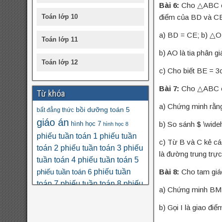
Bài 6:
Cho △ABC cân
Toán lớp 10
điểm của BD và CE
a) BD = CE; b) △
Toán lớp 11
b) AO là tia phân 
Toán lớp 12
c) Cho biết BE = 
Bài 7:
Cho △ABC câ
Từ khóa
a) Chứng minh rằn
bồi dưỡng toán 5
bất đẳng thức
giáo án
hình học 7
b) So sánh $ \wide
hình học 8
phiếu tuần toán 1
phiếu tuần
c) Từ B và C kẻ cá
toán 2
phiếu tuần toán 3
phiếu
là đường trung trự
tuần toán 4
phiếu tuần toán 5
phiếu tuần
Bài 8:
Cho tam giác
phiếu tuần toán 6
toán 7
phiếu tuần toán 8
phiếu
a) Chứng minh BM 
tuần toán 9
phân số
phương
số học 6
b) Gọi I là giao đ
trình
thi THPT quốc gia
toán nâng cao lớp 6
đa thức
đại