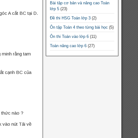
Bài tập cơ bản và nâng cao Toán
Chuyên đề Toán lớp 9
lớp 5
(23)
óc A cắt BC tại D.
Chuyên đề Toán THPT
Đề thi HSG Toán lớp 3
(2)
Chuyên đề Toán lớp 10
Ôn tập Toán 4 theo từng bài học
(5)
Chuyên đề Toán lớp 11
Ôn thi Toán vào lớp 6
(11)
Chuyên đề Toán lớp 12
Toán nâng cao lớp 6
(27)
g minh rằng tam
Đề thi HSG Toán 12
(10)
Đề thi HSG Toán 7
(64)
ắt cạnh BC của
Đề thi HSG Toán 6
(44)
Đề thi HSG Toán 8
(88)
Đề thi HSG Toán 9
(184)
Bài tập cơ bản và nâng cao Toán
lớp 4
(5)
 thức nào ?
Bài tập cơ bản và nâng cao Toán
lớp 3
(9)
 vào nút Tải về