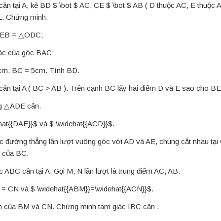
 tại A, kẻ BD $ \bot $ AC, CE $ \bot $ AB ( D thuộc AC, E thuộc AB
. Chứng minh:
OEB = △ODC;
giác của góc BAC;
3cm, BC = 5cm. Tính BD.
n tại A ( BC > AB ). Trên cạnh BC lấy hai điểm D và E sao cho B
g △ADE cân.
hat{{DAE}}$ và $ \widehat{{ACD}}$.
c đường thẳng lần lượt vuông góc với AD và AE, chúng cắt nhau tạ
c của BC.
 ABC cân tại A. Gọi M, N lần lượt là trung điểm AC, AB.
= CN và $ \widehat{{ABM}}=\widehat{{ACN}}$.
iểm của BM và CN. Chứng minh tam giác IBC cân .