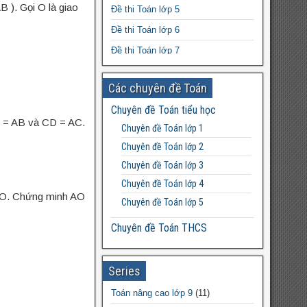
tập tính học được
 ). Gọi O là giao
Đề thi Toán lớp 5
Giáo án Tin học 7 powerpoint
Đề thi Toán lớp 6
Đề thi Toán lớp 7
Đề thi Toán lớp 8
Các chuyên đề Toán
Đề thi Toán lớp 9
Chuyên đề Toán tiểu học
Đề thi Toán lớp 10
E = AB và CD = AC.
Chuyên đề Toán lớp 1
Đề thi Toán lớp 11
Chuyên đề Toán lớp 2
Đề thi Toán lớp 12
Chuyên đề Toán lớp 3
Chuyên đề Toán lớp 4
i O. Chứng minh AO
Chuyên đề Toán lớp 5
Chuyên đề Toán THCS
Bất đẳng thức THCS
Chuyên đề Toán lớp 6
Series
Chuyên đề Toán lớp 7
Toán nâng cao lớp 9
(11)
Chuyên đề Toán lớp 8