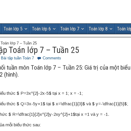
Toán lớp 5
Toán lớp 6
Toán lớp 7
Toán lớp 8
Toán lớ
 Toán lớp 7 – Tuần 25
tập Toán lớp 7 – Tuần 25
Bài tập tuần Toán 7
Comments
uối tuần môn Toán lớp 7 – Tuần 25: Giá trị của một biểu
 (hình).
biểu thức $ P=3x^{2}-2x-5$ tại x = 1; x = -1;
 biểu thức $ Q=3x-5y+1$ tại $ x=\dfrac{1}{3}$ và $ y=-\dfrac{1}{5}$;
u thức $ R=\dfrac{1}{2}x^{2}y-2xy^{2}+1$tại x =1 và y = -1.
 của mỗi biểu thức sau: