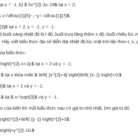
i x = -1; b) $ 5x^{2}-3x-16$ tại x = 2;
$ x=\dfrac{1}{5}~,~y=-\dfrac{1}{7}$;
}$ tại x = 2, y = -1, z = -1.
uổi sáng nhiệt độ là t độ, buổi trưa tăng thêm x độ, buổi chiều lúc mặ
 Hãy viết biểu thức đại số diễn đạt nhiệt độ lúc mặt trời lặn theo t, x, 
của biểu thức:
 \right)^{2}-x+2y$ tại x = 2 và y = -1;
tại x thỏa mãn $ \left( {x^{2}+4} \right)\left( {x-1} \right)=0;$
}$ tại x = 1 và y = -1;
 tại $ x=\sqrt{3}$ và y = -1.
o của biến thì mỗi biểu thức sau có giá trị nhỏ nhất, tìm giá trị đó:
\right)^{2}+\left( {y-1} \right)^{2}+3$;
 \right|+y^{2}-10.$