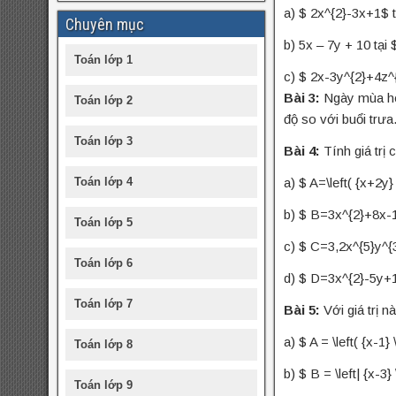
a) $ 2x^{2}-3x+1$ tạ
Chuyên mục
b) 5x – 7y + 10 tại 
Toán lớp 1
c) $ 2x-3y^{2}+4z^{3
Bài 3:
Ngày mùa hè b
Toán lớp 2
độ so với buổi trưa.
Toán lớp 3
Bài 4:
Tính giá trị 
Toán lớp 4
a) $ A=\left( {x+2y}
b) $ B=3x^{2}+8x-1$ 
Toán lớp 5
c) $ C=3,2x^{5}y^{3
Toán lớp 6
d) $ D=3x^{2}-5y+1$
Toán lớp 7
Bài 5:
Với giá trị nà
a) $ A = \left( {x-1} 
Toán lớp 8
b) $ B = \left| {x-3}
Toán lớp 9