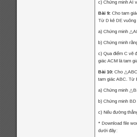
c) Chứng minh AI 
đề
đại số 8
số 7
đại số 9
đại số 10
cương hk1
đề kiểm tra giữa hk1
Bài 9:
Cho tam giá
đề kiểm tra giữa hk1
toán 8
Từ D kẻ DE vuông 
toán 9
đề kiểm tra giữa hk2 toán
a) Chứng minh △
đề kscl
9
đề thi hk1
đề thi 5 vào 6
đề thi
b) Chứng minh rằng
đề thi hk1 toán 7
toán 6
đề thi hk1
hk1 toán 8
c) Qua điểm C vẽ 
toán 9
giác ACM là tam gi
đề
đề thi hk2 toán 9
đề thi hsg
thi hsg toán 6
Bài 10:
Cho △ABC c
tam giác ABC. Từ B
đề thi hsg toán
toán 7
a) Chứng minh △B
đề thi hsg toán
8
b) Chứng minh BD
9
đề thi thử vào
đề thi olympic toán
c) Nếu đường thẳn
đề thi toán chuyên
10
* Download file wo
đề thi vào 10 môn
dưới đây: