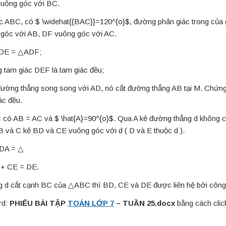
vuông góc với BC.
c ABC, có $ \widehat{{BAC}}=120^{o}$, đường phân giác trong của g
góc với AB, DF vuông góc với AC.
ADE = △ADF;
 tam giác DEF là tam giác đều;
đường thẳng song song với AD, nó cắt đường thẳng AB tại M. Chứn
ác đều.
ó AB = AC và $ \hat{A}=90^{o}$. Qua A kẻ đường thẳng d không c
 và C kẻ BD và CE vuông góc với d ( D và E thuộc d ).
DA = △
 + CE = DE.
g d cắt cạnh BC của △ABC thì BD, CE và DE được liên hệ bởi công
rd:
PHIẾU BÀI TẬP
TOÁN LỚP 7
– TUẦN 25.docx
bằng cách click