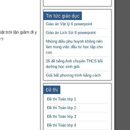
Tin tức giáo dục
Giáo án Vật lý 6 powerpoint
t trời lặn giảm đi y
Giáo án Lịch Sử 8 powerpoint
y?
Những điều phụ huynh không nên
làm trong việc đầu tư học tập cho
con
26 đề tiếng Anh chuyên THCS bồi
dưỡng học sinh giỏi
Giải bất phương trình bằng cách
nhân liên hợp có đánh giá
Đề thi
Tài liệu dạy thêm Toán 8 học kì 1
(sách Chân trời sáng tạo) file word
Đề thi Toán lớp 1
Bài tập luyện bảng cửu chương nhân
Đề thi Toán lớp 2
7 kĩ năng quan trọng khi giải các bài
Đề thi Toán lớp 3
toán Bất đẳng thức
Đề thi Toán lớp 4
Một vài ví dụ về tập tính bẩm sinh và