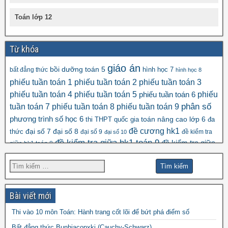
Toán lớp 12
Từ khóa
giáo án
bồi dưỡng toán 5
hình học 7
bất đẳng thức
hình học 8
phiếu tuần toán 1
phiếu tuần toán 2
phiếu tuần toán 3
phiếu tuần toán 4
phiếu tuần toán 5
phiếu
phiếu tuần toán 6
tuần toán 7
phiếu tuần toán 8
phiếu tuần toán 9
phân số
số học 6
phương trình
toán nâng cao lớp 6
thi THPT quốc gia
đa
đề cương hk1
đại số 8
thức
đại số 7
đại số 9
đề kiểm tra
đại số 10
đề kiểm tra giữa hk1 toán 9
đề kiểm tra giữa
giữa hk1 toán 8
đề kscl
hk2 toán 9
đề thi hk1 toán 7
đề thi hk1 toán 6
đề thi 5 vào 6
đề thi hk1 toán 9
đề thi hk2 toán
đề thi hk1 toán 8
đề thi
đề thi hsg toán 7
đề thi hsg toán 6
9
Bài viết mới
đề thi hsg toán 9
hsg toán 8
Thi vào 10 môn Toán: Hành trang cốt lõi để bứt phá điểm số
đề thi olympic
Bất đẳng thức Bunhiacopxki (Cauchy-Schwarz)