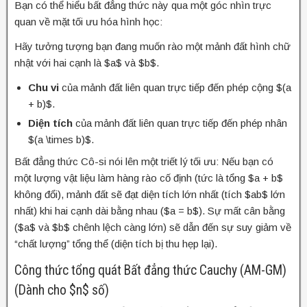
Bạn có thể hiểu bất đẳng thức này qua một góc nhìn trực
quan về mặt tối ưu hóa hình học:
Hãy tưởng tượng bạn đang muốn rào một mảnh đất hình chữ
nhật với hai cạnh là $a$ và $b$.
Chu vi
của mảnh đất liên quan trực tiếp đến phép cộng $(a
+ b)$.
Diện tích
của mảnh đất liên quan trực tiếp đến phép nhân
$(a \times b)$.
Bất đẳng thức Cô-si nói lên một triết lý tối ưu: Nếu bạn có
một lượng vật liệu làm hàng rào cố định (tức là tổng $a + b$
không đổi), mảnh đất sẽ đạt diện tích lớn nhất (tích $ab$ lớn
nhất) khi hai cạnh dài bằng nhau ($a = b$). Sự mất cân bằng
($a$ và $b$ chênh lệch càng lớn) sẽ dẫn đến sự suy giảm về
“chất lượng” tổng thể (diện tích bị thu hẹp lại).
Công thức tổng quát Bất đẳng thức Cauchy (AM-GM)
(Dành cho $n$ số)