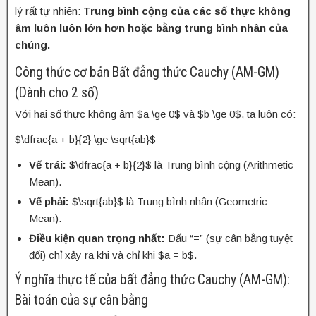
lý rất tự nhiên:
Trung bình cộng của các số thực không
âm luôn luôn lớn hơn hoặc bằng trung bình nhân của
chúng.
Công thức cơ bản Bất đẳng thức Cauchy (AM-GM)
(Dành cho 2 số)
Với hai số thực không âm $a \ge 0$ và $b \ge 0$, ta luôn có:
$\dfrac{a + b}{2} \ge \sqrt{ab}$
Vế trái:
$\dfrac{a + b}{2}$ là Trung bình cộng (Arithmetic
Mean).
Vế phải:
$\sqrt{ab}$ là Trung bình nhân (Geometric
Mean).
Điều kiện quan trọng nhất:
Dấu “=” (sự cân bằng tuyệt
đối) chỉ xảy ra khi và chỉ khi $a = b$.
Ý nghĩa thực tế của bất đẳng thức Cauchy (AM-GM):
Bài toán của sự cân bằng