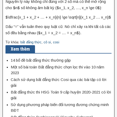
Nguyên lý này không chỉ đúng với 2 số mà có thể mở rộng
cho $n$ số không âm bất kỳ ($x_1, x_2, …, x_n \ge 0$):
$\dfrac{x_1 + x_2 + … + x_n}{n} \ge \sqrt[n]{x_1 x_2 … x_n}$
Dấu “=” vẫn tuân theo quy luật cũ: Nó chỉ xảy ra khi tất cả các
số đều bằng nhau ($x_1 = x_2 = … = x_n$).
Từ khóa:
bất đẳng thức
,
cô si
,
cosi
Xem thêm
14 bổ đề bất đẳng thức thường gặp
Một số bài toán Bất đẳng thức chọn lọc thi vào 10 năm
2023
Cách sử dụng bất đẳng thức Cosi qua các bài tập có lời
giải
Bất đẳng thức thi HSG Toán 9 cấp huyện 2020-2021 có lời
giải
Sử dụng phương pháp biến đổi tương đương chứng minh
BĐT