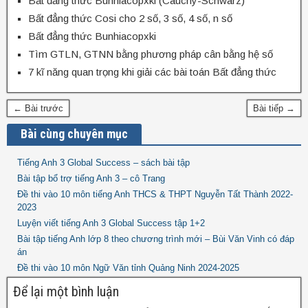
Bất đẳng thức Bunhiacopxki (Cauchy-Schwarz)
Bất đẳng thức Cosi cho 2 số, 3 số, 4 số, n số
Bất đẳng thức Bunhiacopxki
Tìm GTLN, GTNN bằng phương pháp cân bằng hệ số
7 kĩ năng quan trọng khi giải các bài toán Bất đẳng thức
← Bài trước
Bài tiếp →
Bài cùng chuyên mục
Tiếng Anh 3 Global Success – sách bài tập
Bài tập bổ trợ tiếng Anh 3 – cô Trang
Đề thi vào 10 môn tiếng Anh THCS & THPT Nguyễn Tất Thành 2022-
2023
Luyện viết tiếng Anh 3 Global Success tập 1+2
Bài tập tiếng Anh lớp 8 theo chương trình mới – Bùi Văn Vinh có đáp
án
Đề thi vào 10 môn Ngữ Văn tỉnh Quảng Ninh 2024-2025
Để lại một bình luận