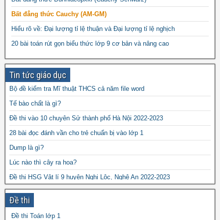
đề thi toán chuyên
đề thi
đề thi thử vào 10
toán
Bất đẳng thức Cauchy (AM-GM)
vào 10 môn toán năm 2022
đề thi vào
Hiểu rõ về: Đại lượng tỉ lệ thuận và Đại lượng tỉ lệ nghịch
10 môn toán năm 2023
đề thi vào 10 môn toán
20 bài toán rút gọn biểu thức lớp 9 cơ bản và nâng cao
năm 2024
Tin tức giáo dục
Bộ đề kiểm tra Mĩ thuật THCS cả năm file word
Tế bào chất là gì?
Đề thi vào 10 chuyên Sử thành phố Hà Nội 2022-2023
28 bài đọc đánh vần cho trẻ chuẩn bị vào lớp 1
Dump là gì?
Lúc nào thì cây ra hoa?
Đề thi HSG Vật lí 9 huyện Nghi Lộc, Nghệ An 2022-2023
Giáo án Tin học 7 powerpoint
Đề thi
Đặc điểm của thể đa bội
Đề thi Toán lớp 1