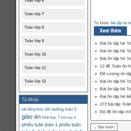
Toán lớp 6
Toán lớp 7
Từ khóa:
bài tập ôn h
Toán lớp 8
Xem thêm
Toán lớp 9
Bài ôn tập hè To
Bài ôn tập hè To
Toán lớp 10
Bài ôn tập hè To
12 đề Toán ôn hè
Toán lớp 11
Đề cương ôn tập
Bài ôn tập hè To
Toán lớp 12
Bài ôn tập hè To
Bài ôn tập hè tiế
Từ khóa
272 bài tập Toán
bồi dưỡng toán 5
bất đẳng thức
Bộ đề ôn tập mô
giáo án
hình học 7
hình học 8
phiếu tuần toán 1
phiếu tuần
← Bài trước