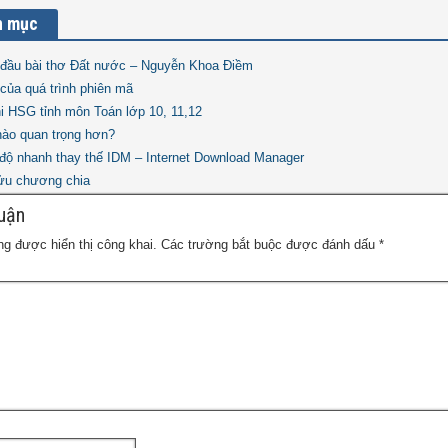
n mục
đầu bài thơ Đất nước – Nguyễn Khoa Điềm
 của quá trình phiên mã
thi HSG tỉnh môn Toán lớp 10, 11,12
nào quan trọng hơn?
c độ nhanh thay thế IDM – Internet Download Manager
cửu chương chia
luận
g được hiển thị công khai.
Các trường bắt buộc được đánh dấu
*