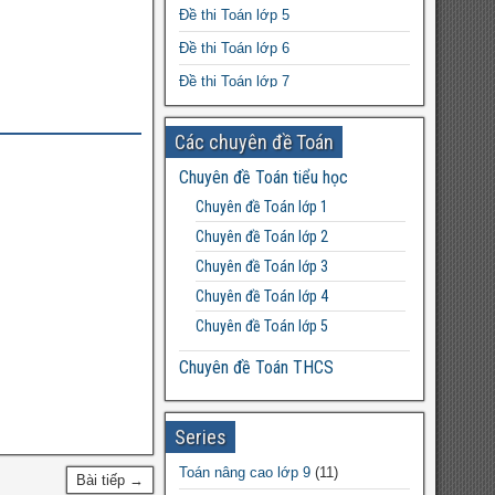
Đề thi Toán lớp 5
Để đỗ trường CLC cấp 2 cần chuẩn
bị những gì?
Đề thi Toán lớp 6
Đề thi Toán lớp 7
Đề thi Toán lớp 8
Các chuyên đề Toán
Đề thi Toán lớp 9
Chuyên đề Toán tiểu học
Đề thi Toán lớp 10
Chuyên đề Toán lớp 1
Đề thi Toán lớp 11
Chuyên đề Toán lớp 2
Đề thi Toán lớp 12
Chuyên đề Toán lớp 3
Chuyên đề Toán lớp 4
Chuyên đề Toán lớp 5
Chuyên đề Toán THCS
Bất đẳng thức THCS
Chuyên đề Toán lớp 6
Series
Chuyên đề Toán lớp 7
Toán nâng cao lớp 9
(11)
Bài tiếp →
Chuyên đề Toán lớp 8