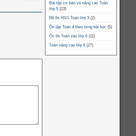
Bài tập cơ bản và nâng cao Toán
Chuyên đề Toán lớp 9
lớp 5
(23)
Chuyên đề Toán THPT
Đề thi HSG Toán lớp 3
(2)
Chuyên đề Toán lớp 10
Ôn tập Toán 4 theo từng bài học
(5)
Chuyên đề Toán lớp 11
Ôn thi Toán vào lớp 6
(11)
Chuyên đề Toán lớp 12
Toán nâng cao lớp 6
(27)
Đề thi HSG Toán 12
(10)
Đề thi HSG Toán 7
(64)
Đề thi HSG Toán 6
(44)
Đề thi HSG Toán 8
(88)
Đề thi HSG Toán 9
(184)
Bài tập cơ bản và nâng cao Toán
lớp 4
(5)
Bài tập cơ bản và nâng cao Toán
lớp 3
(9)