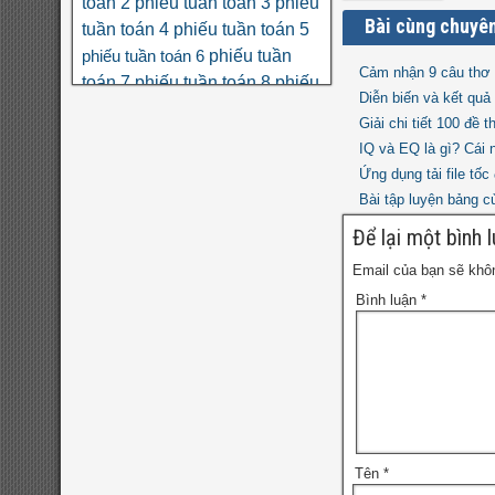
toán 2
phiếu tuần toán 3
phiếu
Bài cùng chuyê
tuần toán 4
phiếu tuần toán 5
phiếu tuần
phiếu tuần toán 6
Cảm nhận 9 câu thơ 
toán 7
phiếu tuần toán 8
phiếu
Diễn biến và kết quả
tuần toán 9
phân số
phương
Giải chi tiết 100 đề 
số học 6
trình
thi THPT quốc gia
IQ và EQ là gì? Cái 
toán nâng cao lớp 6
đa thức
đại
Ứng dụng tải file tố
đề
đại số 8
số 7
đại số 9
đại số 10
Bài tập luyện bảng 
cương hk1
đề kiểm tra giữa hk1
Để lại một bình 
đề kiểm tra giữa hk1
toán 8
toán 9
đề kiểm tra giữa hk2 toán
Email của bạn sẽ khôn
đề kscl
9
đề thi hk1
đề thi 5 vào 6
Bình luận
*
đề thi
đề thi hk1 toán 7
toán 6
đề thi hk1
hk1 toán 8
toán 9
đề
đề thi hk2 toán 9
đề thi hsg
thi hsg toán 6
đề thi hsg toán
toán 7
Tên
*