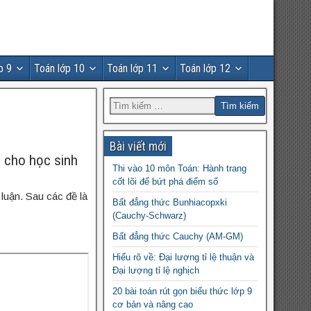
p 9
Toán lớp 10
Toán lớp 11
Toán lớp 12
Bài viết mới
h cho học sinh
Thi vào 10 môn Toán: Hành trang
cốt lõi để bứt phá điểm số
luận. Sau các đề là
Bất đẳng thức Bunhiacopxki
(Cauchy-Schwarz)
Bất đẳng thức Cauchy (AM-GM)
Hiểu rõ về: Đại lượng tỉ lệ thuận và
Đại lượng tỉ lệ nghịch
20 bài toán rút gọn biểu thức lớp 9
cơ bản và nâng cao