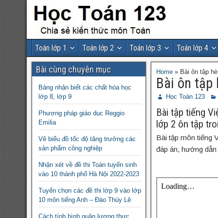
Toán lớp 1
Toán lớp 2
Toán lớp 3
Toán lớp 4
Bài cùng chuyên mục
Home
»
Bài ôn tập hè
Bài ôn tập 
Bảng nhận biết các chất hóa học
lớp 8, lớp 9
Học Toán 123
Bài tập tiếng V
Phương pháp giáo dục Reggio
lớp 2 ôn tập tr
Emilia
Bài tập môn tiếng V
Vẽ biểu đồ tốc độ tăng trưởng các
sản phẩm công nghiệp
đáp án, hướng dẫn g
Nhận xét về đề thi Toán tuyển sinh
vào 10 thành phố Hà Nội 2022-2023
Tuyển chọn các đề thi lớp 9 vào lớp
10 môn tiếng Anh – Đào Thúy Lê
Cách tính bình quân lương thực