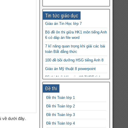
Tin tức giáo dục
Giáo án Tin Học lớp 7
Bộ đề ôn thi giữa HK1 môn tiếng Anh
6 có đáp án file word
7 kĩ năng quan trọng khi giải các bài
toán Bất đẳng thức
100 đề bồi dưỡng HSG tiếng Anh 8
Giáo án Mỹ thuật 8 powerpoint
Đề thi Ngữ Văn vào 10 THPT tỉnh
Bình Thuận 2024-2025
Đề thi
Tài liệu ôn thi Olympic Toán quốc tế
khối THCS lớp 6,7,8,9
Đề thi Toán lớp 1
Đề cương ôn tập học kì 1 môn Địa lý
Đề thi Toán lớp 2
lớp 9 file word
Đề thi Toán lớp 3
i về dưới đây.
Thế nào là phản ứng của dung dịch
Đề thi Toán lớp 4
đất?