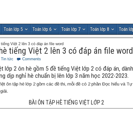
Toán lớp 5
Toán lớp 6
Toán lớp 7
Toán lớp 8
Toán lớ
 tiếng Việt 2 lên 3 có đáp án file word
hè tiếng Việt 2 lên 3 có đáp án file word
Tin tức
Comments
iệt lớp 2 ôn hè gồm 5 đề tiếng Việt lớp 2 có đáp án, dàn
ong dịp nghỉ hè chuẩn bị lên lớp 3 năm học 2022-2023.
iệt ôn tập hè lớp 2 gồm các đề thi, mỗi đề có 2 phần Đọc hiểu và Tự 
iải.
BÀI ÔN TẬP HÈ TIẾNG VIỆT LỚP 2