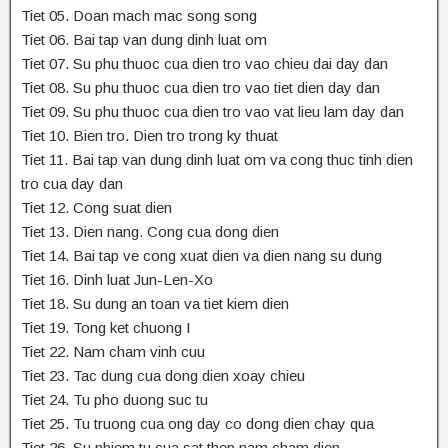
Tiet 05. Doan mach mac song song
Tiet 06. Bai tap van dung dinh luat om
Tiet 07. Su phu thuoc cua dien tro vao chieu dai day dan
Tiet 08. Su phu thuoc cua dien tro vao tiet dien day dan
Tiet 09. Su phu thuoc cua dien tro vao vat lieu lam day dan
Tiet 10. Bien tro. Dien tro trong ky thuat
Tiet 11. Bai tap van dung dinh luat om va cong thuc tinh dien
tro cua day dan
Tiet 12. Cong suat dien
Tiet 13. Dien nang. Cong cua dong dien
Tiet 14. Bai tap ve cong xuat dien va dien nang su dung
Tiet 16. Dinh luat Jun-Len-Xo
Tiet 18. Su dung an toan va tiet kiem dien
Tiet 19. Tong ket chuong I
Tiet 22. Nam cham vinh cuu
Tiet 23. Tac dung cua dong dien xoay chieu
Tiet 24. Tu pho duong suc tu
Tiet 25. Tu truong cua ong day co dong dien chay qua
Tiet 26. Su nhiem tu cua sat thep nam cham dien