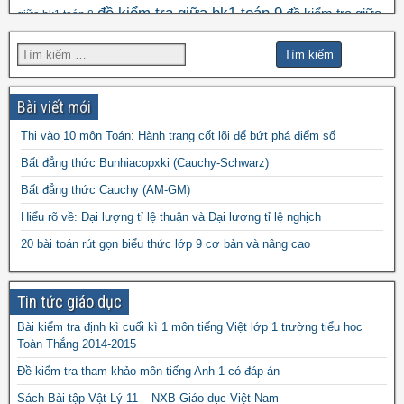
đề kiểm tra giữa hk1 toán 9
đề kiểm tra giữa
giữa hk1 toán 8
đề kscl
hk2 toán 9
đề thi hk1 toán 7
đề thi hk1 toán 6
đề thi 5 vào 6
đề thi hk1 toán 9
đề thi hk2 toán
đề thi hk1 toán 8
đề thi
đề thi hsg toán 7
đề thi hsg toán 6
9
Bài viết mới
đề thi hsg toán 9
hsg toán 8
Thi vào 10 môn Toán: Hành trang cốt lõi để bứt phá điểm số
đề thi olympic
đề thi toán chuyên
đề thi
Bất đẳng thức Bunhiacopxki (Cauchy-Schwarz)
đề thi thử vào 10
toán
Bất đẳng thức Cauchy (AM-GM)
vào 10 môn toán năm 2022
đề thi vào
Hiểu rõ về: Đại lượng tỉ lệ thuận và Đại lượng tỉ lệ nghịch
10 môn toán năm 2023
đề thi vào 10 môn toán
20 bài toán rút gọn biểu thức lớp 9 cơ bản và nâng cao
năm 2024
Tin tức giáo dục
Bài kiểm tra định kì cuối kì 1 môn tiếng Việt lớp 1 trường tiểu học
Toàn Thắng 2014-2015
Đề kiểm tra tham khảo môn tiếng Anh 1 có đáp án
Sách Bài tập Vật Lý 11 – NXB Giáo dục Việt Nam