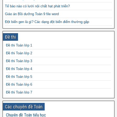
Tế bào nào có lưới nội chất hạt phát triển?
Giáo án Bồi dưỡng Toán 9 file word
Đột biến gen là gì? Các dạng đột biến điểm thường gặp
Giáo án Lịch Sử 7 powerpoint
Đề thi
Giáo án Sinh học 6 powerpoint
Các chức năng của không bào là gì?
Đề thi Toán lớp 1
Bài tập bổ trợ tiếng Anh 2 Global Success
Đề thi Toán lớp 2
Đề thi Toán lớp 3
Đề thi Toán lớp 4
Đề thi Toán lớp 5
Đề thi Toán lớp 6
Đề thi Toán lớp 7
Đề thi Toán lớp 8
Các chuyên đề Toán
Đề thi Toán lớp 9
Chuyên đề Toán tiểu học
Đề thi Toán lớp 10