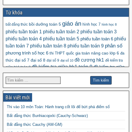
Từ khóa
giáo án
bồi dưỡng toán 5
hình học 7
bất đẳng thức
hình học 8
phiếu tuần toán 1
phiếu tuần toán 2
phiếu tuần toán 3
phiếu tuần toán 4
phiếu tuần toán 5
phiếu
phiếu tuần toán 6
tuần toán 7
phiếu tuần toán 8
phiếu tuần toán 9
phân số
số học 6
phương trình
toán nâng cao lớp 6
thi THPT quốc gia
đa
đề cương hk1
đại số 8
thức
đại số 7
đại số 9
đề kiểm tra
đại số 10
đề kiểm tra giữa hk1 toán 9
đề kiểm tra giữa
giữa hk1 toán 8
đề kscl
hk2 toán 9
đề thi hk1 toán 7
đề thi hk1 toán 6
đề thi 5 vào 6
đề thi hk1 toán 9
đề thi hk2 toán
đề thi hk1 toán 8
đề thi
đề thi hsg toán 7
đề thi hsg toán 6
9
Bài viết mới
đề thi hsg toán 9
hsg toán 8
Thi vào 10 môn Toán: Hành trang cốt lõi để bứt phá điểm số
đề thi olympic
đề thi toán chuyên
đề thi
Bất đẳng thức Bunhiacopxki (Cauchy-Schwarz)
đề thi thử vào 10
toán
Bất đẳng thức Cauchy (AM-GM)
vào 10 môn toán năm 2022
đề thi vào