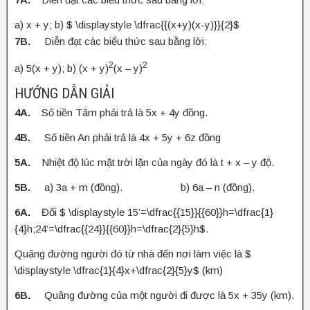
a) x + y; b) $ \displaystyle \dfrac{{(x+y)(x-y)}}{2}$
7B.
Diễn đạt các biểu thức sau bằng lời:
2
2
a) 5(x + y); b) (x + y)
(x – y)
HƯỚNG DẪN GIẢI
4A.
Số tiền Tâm phải trả là 5x + 4y đồng.
4B.
Số tiền An phải trả là 4x + 5y + 6z đồng
5A.
Nhiệt độ lúc mặt trời lặn của ngày đó là t + x – y độ.
5B.
a) 3a + m (đồng). b) 6a – n (đồng).
6A.
Đổi $ \displaystyle 15’=\dfrac{{15}}{{60}}h=\dfrac{1}
{4}h;24’=\dfrac{{24}}{{60}}h=\dfrac{2}{5}h$.
Quãng đường người đó từ nhà đến nơi làm việc là $
\displaystyle \dfrac{1}{4}x+\dfrac{2}{5}y$ (km)
6B.
Quãng đường của một người đi được là 5x + 35y (km).