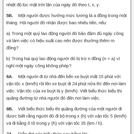
nhiệt độ lúc mặt trời lặn của ngày đó theo t, x, y.
5B.
Một người được hưởng mức lương là a đồng trong một
tháng. Hỏi người đó nhận được bao nhiêu tiền, nếu:
a) Trong một quý lao động người đó bảo đảm đủ ngày công
và làm việc có hiệu suất cao nên được thưởng thêm m
đồng?
b) Trong hai quý lao động người đó bị trừ n đồng (n < a) vì
nghỉ một ngày công không phép?
6A
. Một người đi từ nhà đến bến xe buýt mất 15 phút với
vận tốc x (km/h) rồi lên xe buýt đi 24 phút nữa thì đến nơi làm
việc. Vận tốc của xe buýt là y (km/h). Viết biểu thức biểu thị
quãng đường từ nhà người đó đến nơi làm việc.
6B.
Viết biểu thức biểu thị quãng đường của một người đi
được biết rằng người đó đi bộ trong x (h) với vận tốc 5 (km/h)
và đi bằng ô tô trong y (h) với vận tốc 35 (km / h).
7A.
Diễn đạt các biểu thức sau bằng lời: