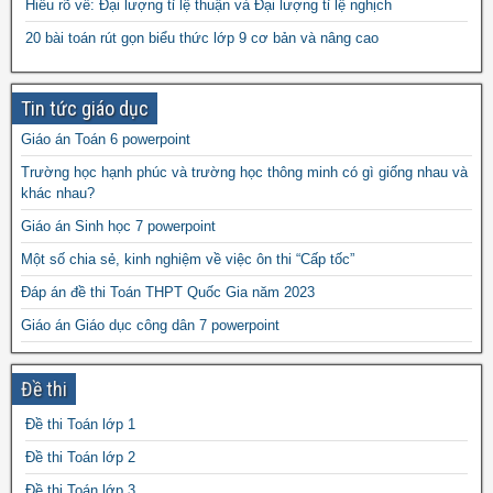
Hiểu rõ về: Đại lượng tỉ lệ thuận và Đại lượng tỉ lệ nghịch
10 môn toán năm 2023
đề thi vào 10 môn toán
20 bài toán rút gọn biểu thức lớp 9 cơ bản và nâng cao
năm 2024
Tin tức giáo dục
Giáo án Toán 6 powerpoint
Trường học hạnh phúc và trường học thông minh có gì giống nhau và
khác nhau?
Giáo án Sinh học 7 powerpoint
Một số chia sẻ, kinh nghiệm về việc ôn thi “Cấp tốc”
Đáp án đề thi Toán THPT Quốc Gia năm 2023
Giáo án Giáo dục công dân 7 powerpoint
Bài ôn tập học kì 1 môn tiếng Anh lớp 9
Đề thi
Đột biến cấu trúc NST là gì? Có những dạng nào?
Cách xóa ngày khỏi URL bài viết blogspot
Đề thi Toán lớp 1
Những lợi ích khi cha mẹ đọc sách cho con
Đề thi Toán lớp 2
Đề thi Toán lớp 3