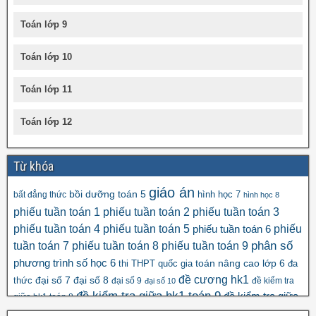
Toán lớp 9
Toán lớp 10
Toán lớp 11
Toán lớp 12
Từ khóa
giáo án
bồi dưỡng toán 5
hình học 7
bất đẳng thức
hình học 8
phiếu tuần toán 1
phiếu tuần toán 2
phiếu tuần toán 3
phiếu tuần toán 4
phiếu tuần toán 5
phiếu
phiếu tuần toán 6
tuần toán 7
phiếu tuần toán 8
phiếu tuần toán 9
phân số
số học 6
phương trình
toán nâng cao lớp 6
thi THPT quốc gia
đa
đề cương hk1
đại số 8
thức
đại số 7
đại số 9
đề kiểm tra
đại số 10
đề kiểm tra giữa hk1 toán 9
đề kiểm tra giữa
giữa hk1 toán 8
đề kscl
hk2 toán 9
đề thi hk1 toán 7
đề thi hk1 toán 6