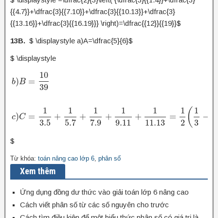
{{4.7}}+\dfrac{3}{{7.10}}+\dfrac{3}{{10.13}}+\dfrac{3}
{{13.16}}+\dfrac{3}{{16.19}}} \right)=\dfrac{{12}}{{19}}$
13B.
$ \displaystyle a)A=\dfrac{5}{6}$
$ \displaystyle
10
)
=
b
B
39
b
)
B
=
10
39
c
)
C
=
1
3.5
+
1
5.7
+
1
7.9
+
1
9.11
+
1
11.13
=
1
2
(
1
3
−
1
13
)
1
1
1
1
1
1
1
(
)
=
+
+
+
+
=
−
c
C
3.5
5.7
7.9
9.11
11.13
2
3
1
$
Từ khóa:
toán nâng cao lớp 6
,
phân số
Xem thêm
Ứng dụng đồng dư thức vào giải toán lớp 6 nâng cao
Cách viết phân số từ các số nguyên cho trước
Cách tìm điều kiện để một biểu thức phân số có giá trị là