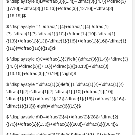
$ \displaystyle b)B=\dfrac{3}{{1.4}}+\dfrac{3}{{4.7}}+\dfrac{3}
{{7.10}}+\dfrac{3}{{10.13}}+\dfrac{3}{{13.16}}+\dfrac{3}
{{16.19}}$
$ \displaystyle =1-\dfrac{1}{4}+\dfrac{1}{4}-\dfrac{1}
{7}+\dfrac{1}{7}-\dfrac{1}{{10}}+\dfrac{1}{{10}}-\dfrac{1}
{{13}}+\dfrac{1}{{13}}-\dfrac{1}{{16}}+\dfrac{1}{{16}}-\dfrac{1}
{{19}}=\dfrac{{18}}{{19}}$
$ \displaystyle c)C=\dfrac{1}{3}\left( {\dfrac{3}{{1.4}}+\dfrac{3}
{{4.7}}+\dfrac{3}{{7.10}}+\dfrac{3}{{10.13}}+\dfrac{3}
{{13.16}}+\dfrac{3}{{16.19}}} \right)$
$ \displaystyle =\dfrac{1}{3}\left( {1-\dfrac{1}{4}+\dfrac{1}{4}-
\dfrac{1}{7}+\dfrac{1}{7}-\dfrac{1}{{10}}+\dfrac{1}{{10}}-
\dfrac{1}{{13}}+\dfrac{1}{{13}}-\dfrac{1}{{16}}+\dfrac{1}{{16}}-
\dfrac{1}{{19}}} \right)=\dfrac{6}{{19}}$
$ \displaystyle d)D=\dfrac{2}{4}+\dfrac{2}{{28}}+\dfrac{2}
{{70}}+\dfrac{2}{{130}}+\dfrac{2}{{208}}+\dfrac{2}{{304}}$
$ \displaystyle =\dfrac{2}{3}\left( {\dfrac{3}{{1.4}}+\dfrac{3}