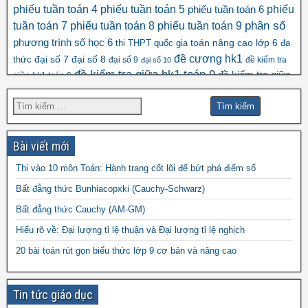
phiếu tuần toán 4
phiếu tuần toán 5
phiếu
phiếu tuần toán 6
tuần toán 7
phiếu tuần toán 8
phiếu tuần toán 9
phân số
số học 6
phương trình
toán nâng cao lớp 6
thi THPT quốc gia
đa
đề cương hk1
đại số 8
thức
đại số 7
đại số 9
đề kiểm tra
đại số 10
đề kiểm tra giữa hk1 toán 9
đề kiểm tra giữa
giữa hk1 toán 8
đề kscl
hk2 toán 9
đề thi hk1 toán 7
đề thi hk1 toán 6
đề thi 5 vào 6
đề thi hk1 toán 9
đề thi hk2 toán
đề thi hk1 toán 8
đề thi
đề thi hsg toán 7
đề thi hsg toán 6
9
Bài viết mới
đề thi hsg toán 9
hsg toán 8
Thi vào 10 môn Toán: Hành trang cốt lõi để bứt phá điểm số
đề thi olympic
đề thi toán chuyên
đề thi
Bất đẳng thức Bunhiacopxki (Cauchy-Schwarz)
đề thi thử vào 10
toán
Bất đẳng thức Cauchy (AM-GM)
vào 10 môn toán năm 2022
đề thi vào
Hiểu rõ về: Đại lượng tỉ lệ thuận và Đại lượng tỉ lệ nghịch
10 môn toán năm 2023
đề thi vào 10 môn toán
20 bài toán rút gọn biểu thức lớp 9 cơ bản và nâng cao
năm 2024
Tin tức giáo dục