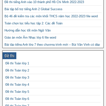
Đề thi tiếng Anh vào 10 thành phố Hồ Chí Minh 2022-2023
Bài tập bổ trợ tiếng Anh 2 Global Success
Bộ 46 đề kiểm tra các môn khối THCS năm học 2022-2023 file word
Toán chọn lọc tiểu học tập 2: Các đề Toán
Hướng dẫn học tốt môn Ngữ Văn
Giáo án môn Âm Nhạc lớp 6 file word
Bài tập tiếng Anh lớp 7 theo chương trình mới – Bùi Văn Vinh có đáp
án
Đề thi
Đề thi vào 10 môn Ngữ Văn tỉnh Quảng Ninh 2024-2025
Giáo án Vật lý lớp 6 file word
Đề thi Toán lớp 1
Đề kiểm tra tham khảo môn tiếng Anh 2 có đáp án
Đề thi Toán lớp 2
Đề thi Toán lớp 3
Đề thi Toán lớp 4
Đề thi Toán lớp 5
Đề thi Toán lớp 6
Đề thi Toán lớp 7