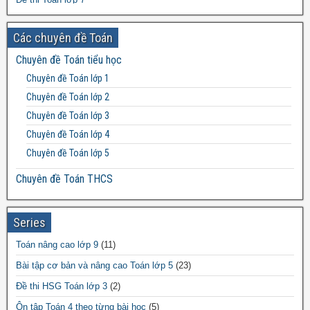
Đề thi Toán lớp 8
Các chuyên đề Toán
Đề thi Toán lớp 9
Chuyên đề Toán tiểu học
Đề thi Toán lớp 10
Chuyên đề Toán lớp 1
Đề thi Toán lớp 11
Chuyên đề Toán lớp 2
Đề thi Toán lớp 12
Chuyên đề Toán lớp 3
Chuyên đề Toán lớp 4
Chuyên đề Toán lớp 5
Chuyên đề Toán THCS
Bất đẳng thức THCS
Chuyên đề Toán lớp 6
Series
Chuyên đề Toán lớp 7
Toán nâng cao lớp 9
(11)
Chuyên đề Toán lớp 8
Bài tập cơ bản và nâng cao Toán lớp 5
(23)
Chuyên đề Toán lớp 9
Đề thi HSG Toán lớp 3
(2)
Chuyên đề Toán THPT
Ôn tập Toán 4 theo từng bài học
(5)