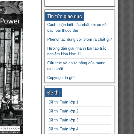
Tin tức giáo dục
Cách nhận biết các chất khi có đủ
các loại thuốc thử
Phenol tác dụng với brom ra chất gì?
Hướng dẫn giải nhanh bài tập trắc
nghiệm Hóa Học 11
Cấu trúc và chức năng của màng
sinh chất
Copyright là gì?
Rèn luyện kỹ năng giao tiếp cho trẻ
Đề thi
Giáo án Toán 9 powerpoint
Đề thi Toán lớp 1
Tuxera NTFS 2021 bản quyền update
thoải mái
Đề thi Toán lớp 2
Tại sao quang hợp quyết định năng
Đề thi Toán lớp 3
suất cây trồng?
Đề thi Toán lớp 4
Những điều cần biết về trường