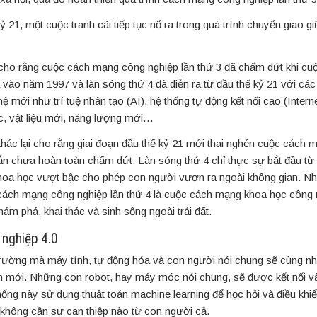
ỷ 21, một cuộc tranh cãi tiếp tục nổ ra trong quá trình chuyển giao 
cho rằng cuộc cách mạng công nghiệp lần thứ 3 đã chấm dứt khi cuộ
 vào năm 1997 và làn sóng thứ 4 đã diễn ra từ đầu thế kỷ 21 với c
 mới như trí tuệ nhân tạo (AI), hệ thống tự động kết nối cao (Intern
c, vật liệu mới, năng lượng mới…
khác lại cho rằng giai đoạn đầu thế kỷ 21 mới thai nghén cuộc cách 
n chưa hoàn toàn chấm dứt. Làn sóng thứ 4 chỉ thực sự bắt đầu t
khoa học vượt bậc cho phép con người vươn ra ngoài không gian. Nh
cách mạng công nghiệp lần thứ 4 là cuộc cách mạng khoa học công n
ám phá, khai thác và sinh sống ngoài trái đất.
nghiệp 4.0
rường mà máy tính, tự động hóa và con người nói chung sẽ cùng nh
 mới. Những con robot, hay máy móc nói chung, sẽ được kết nối v
hống này sử dụng thuật toán machine learning để học hỏi và điều khi
à không cần sự can thiệp nào từ con người cả.