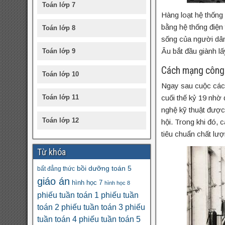
Toán lớp 7
Hàng loạt hệ thống
bằng hệ thống điện
Toán lớp 8
sống của người dân
Âu bắt đầu giành lấy
Toán lớp 9
Cách mạng công 
Toán lớp 10
Ngay sau cuộc cách
Toán lớp 11
cuối thế kỷ 19 nhờ
nghệ kỹ thuật được 
Toán lớp 12
hội. Trong khi đó,
tiêu chuẩn chất lư
Từ khóa
bồi dưỡng toán 5
bất đẳng thức
giáo án
hình học 7
hình học 8
phiếu tuần toán 1
phiếu tuần
toán 2
phiếu tuần toán 3
phiếu
tuần toán 4
phiếu tuần toán 5