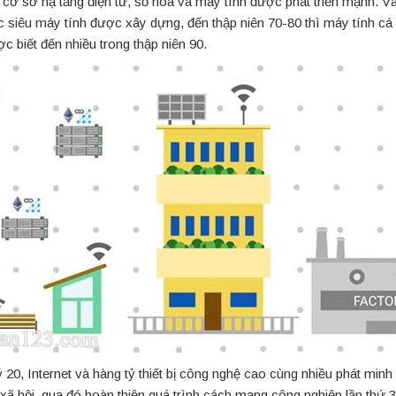
 cơ sở hạ tầng điện tử, số hóa và máy tính được phát triển mạnh. Và
c siêu máy tính được xây dựng, đến thập niên 70-80 thì máy tính cá 
ợc biết đến nhiều trong thập niên 90.
 20, Internet và hàng tỷ thiết bị công nghệ cao cùng nhiều phát mi
 xã hội, qua đó hoàn thiện quá trình cách mạng công nghiệp lần thứ 3