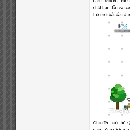
năm 1969 khi nhiều
9
đề thi thử vào
đề thi olympic toán
chất bán dẫn và cá
đề thi toán chuyên
Internet bắt đầu đư
10
đề thi vào 10 môn
toán năm 2022
đề thi
vào 10 môn toán năm
2023
đề thi vào 10 môn
toán năm 2024
Cho đến cuối thế kỷ
dụng rộng rãi trong