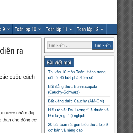
p 9
Toán lớp 10
Toán lớp 11
Toán lớp 12
diễn ra
Bài viết mới
Thi vào 10 môn Toán: Hành trang
 các cuộc cách
cốt lõi để bứt phá điểm số
Bất đẳng thức Bunhiacopxki
(Cauchy-Schwarz)
Bất đẳng thức Cauchy (AM-GM)
Hiểu rõ về: Đại lượng tỉ lệ thuận và
 hơi nước nhằm đáp
Đại lượng tỉ lệ nghịch
ng than cho động cơ
20 bài toán rút gọn biểu thức lớp 9
cơ bản và nâng cao