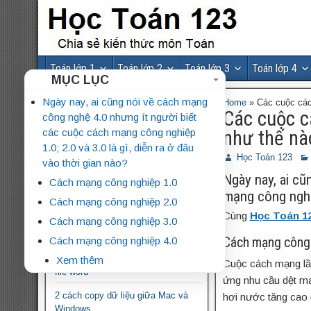
Toán lớp 1
Toán lớp 2
Toán lớp 3
Toán lớp 4
MỤC LỤC
Bài cùng chuyên mục
Ngày nay, ai cũng nói về cách mạng
Home
»
Các cuộc cách
Các cuộc cá
công nghệ 4.0 nhưng ít người biết
Tế bào nào có lưới nội chất hạt phát
các cuộc cách mạng công nghiệp
như thế nà
triển?
1.0; 2.0 và 3.0 là gì, diễn ra ở đâu
Học Toán 123
Áp lực là gì? Đơn vị của áp lực,
vào thời gian nào?
Công thức tính áp lực
Ngày nay, ai cũ
Cách mạng công nghiệp 1.0
mạng công nghiệp
Bộ đề ôn thi giữa HK1 môn tiếng
Cách mạng công nghiệp 2.0
Anh 6 có đáp án file word
Cùng
Học Toán 1
Cách mạng công nghiệp 3.0
5 bước dạy trẻ làm toán cộng, trừ
Cách mạng công nghiệp 4.0
Cách mạng công 
Bộ đề kiểm tra Ngữ Văn 7 cả năm
Xem thêm
Cuộc cách mạng lần
file word
ứng nhu cầu dệt ma
2 cách copy dữ liệu giữa Mac và
hơi nước tăng cao đ
Windows