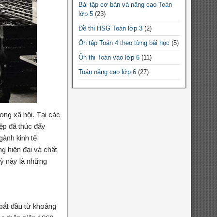
Bài tập cơ bản và nâng cao Toán
Chuyên đề Toán lớp 9
lớp 5
(23)
Chuyên đề Toán THPT
Đề thi HSG Toán lớp 3
(2)
Chuyên đề Toán lớp 10
Ôn tập Toán 4 theo từng bài học
(5)
Chuyên đề Toán lớp 11
Ôn thi Toán vào lớp 6
(11)
Chuyên đề Toán lớp 12
Toán nâng cao lớp 6
(27)
Đề thi HSG Toán 12
(10)
Đề thi HSG Toán 7
(64)
ong xã hội. Tại các
Đề thi HSG Toán 6
(44)
ệp đã thúc đẩy
Đề thi HSG Toán 8
(88)
ành kinh tế.
Đề thi HSG Toán 9
(184)
 hiện đại và chất
Bài tập cơ bản và nâng cao Toán
ỳ này là những
lớp 4
(5)
Bài tập cơ bản và nâng cao Toán
lớp 3
(9)
bắt đầu từ khoảng