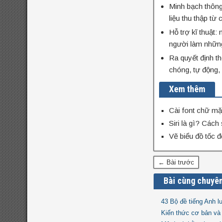
Minh bạch thông 
liệu thu thập t
Hỗ trợ kĩ thuật:
người làm những
Ra quyết định t
chóng, tự động,
Xem thêm
Cài font chữ mặ
Siri là gì? Cách
Vẽ biểu đồ tốc 
← Bài trước
Bài cùng chuyê
43 Bộ đề tiếng Anh 
Kiến thức cơ bản và 