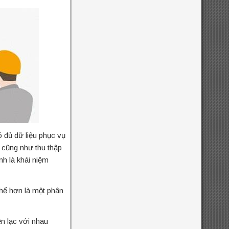
ó đủ dữ liệu phục vụ
m cũng như thu thập
h là khái niệm
thể hơn là một phân
ên lạc với nhau