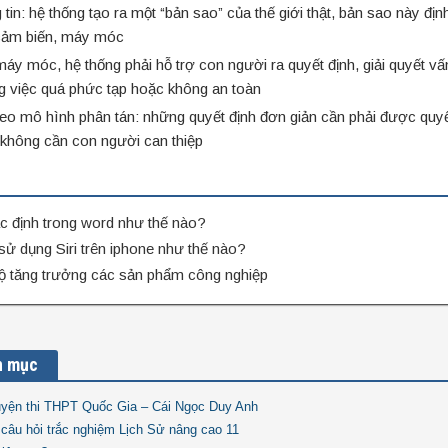
tin: hệ thống tạo ra một “bản sao” của thế giới thật, bản sao này đị
ừ cảm biến, máy móc
 máy móc, hệ thống phải hỗ trợ con người ra quyết định, giải quyết vấ
 việc quá phức tạp hoặc không an toàn
heo mô hình phân tán: những quyết định đơn giản cần phải được quy
 không cần con người can thiệp
c định trong word như thế nào?
 sử dụng Siri trên iphone như thế nào?
độ tăng trưởng các sản phẩm công nghiệp
n mục
luyện thi THPT Quốc Gia – Cái Ngọc Duy Anh
câu hỏi trắc nghiệm Lịch Sử nâng cao 11