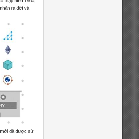
o thập niên 1960,
nhân ra đời và
nh mới đã được sử
.