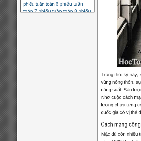
phiếu tuần
phiếu tuần toán 6
toán 7
phiếu tuần toán 8
phiếu
tuần toán 9
phân số
phương
số học 6
trình
thi THPT quốc gia
toán nâng cao lớp 6
đa thức
đại
đề
đại số 8
số 7
đại số 9
đại số 10
cương hk1
đề kiểm tra giữa hk1
đề kiểm tra giữa hk1
toán 8
toán 9
đề kiểm tra giữa hk2 toán
đề kscl
9
đề thi hk1
đề thi 5 vào 6
Trong thời kỳ này, 
đề thi
đề thi hk1 toán 7
toán 6
vùng nông thôn, sự
đề thi hk1
hk1 toán 8
năng suất. Sản lượ
Nhờ cuộc cách mạng
toán 9
đề
đề thi hk2 toán 9
lượng chưa từng có
đề thi hsg
thi hsg toán 6
quốc gia có vị thế 
đề thi hsg toán
toán 7
Cách mạng công 
đề thi hsg toán
8
Mặc dù còn nhiều t