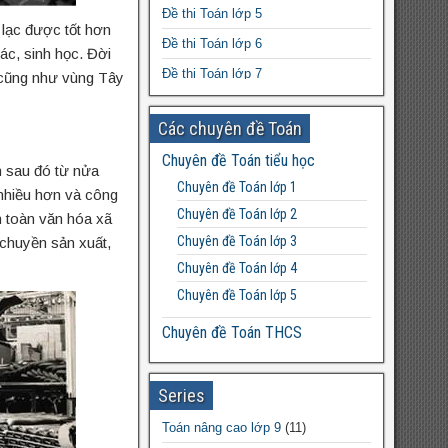
Đề thi Toán lớp 5
THCS Thanh Xuân, Hà Nội
 lạc được tốt hơn
Đề thi Toán lớp 6
ác, sinh học. Đời
Đề thi Toán lớp 7
 cũng như vùng Tây
Đề thi Toán lớp 8
Các chuyên đề Toán
Đề thi Toán lớp 9
Chuyên đề Toán tiểu học
Đề thi Toán lớp 10
n sau đó từ nửa
Chuyên đề Toán lớp 1
 nhiều hơn và công
Đề thi Toán lớp 11
Chuyên đề Toán lớp 2
àn toàn văn hóa xã
Đề thi Toán lớp 12
Chuyên đề Toán lớp 3
 chuyền sản xuất,
Chuyên đề Toán lớp 4
Chuyên đề Toán lớp 5
Chuyên đề Toán THCS
Bất đẳng thức THCS
Chuyên đề Toán lớp 6
Series
Chuyên đề Toán lớp 7
Toán nâng cao lớp 9
(11)
Chuyên đề Toán lớp 8