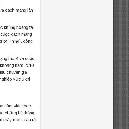
giữa cách mạng lần
c khủng hoảng tài
ác cuộc cách mạng
et of Thing), công
mạng thứ 4 và cuộc
ừ khoảng năm 2010
iều chuyên gia
ghiệp vũ trụ khi
au làm việc theo
ào những hệ thống
ển máy móc, cần rất