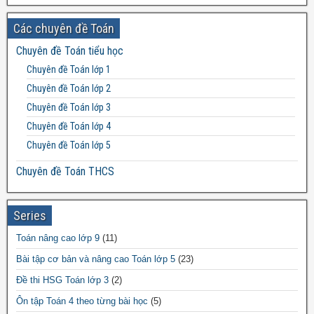
Đề thi Toán lớp 8
Các chuyên đề Toán
Đề thi Toán lớp 9
Chuyên đề Toán tiểu học
Đề thi Toán lớp 10
Chuyên đề Toán lớp 1
Đề thi Toán lớp 11
Chuyên đề Toán lớp 2
Đề thi Toán lớp 12
Chuyên đề Toán lớp 3
Chuyên đề Toán lớp 4
Chuyên đề Toán lớp 5
Chuyên đề Toán THCS
Bất đẳng thức THCS
Chuyên đề Toán lớp 6
Series
Chuyên đề Toán lớp 7
Toán nâng cao lớp 9
(11)
Chuyên đề Toán lớp 8
Bài tập cơ bản và nâng cao Toán lớp 5
(23)
Chuyên đề Toán lớp 9
Đề thi HSG Toán lớp 3
(2)
Chuyên đề Toán THPT
Ôn tập Toán 4 theo từng bài học
(5)
Chuyên đề Toán lớp 10