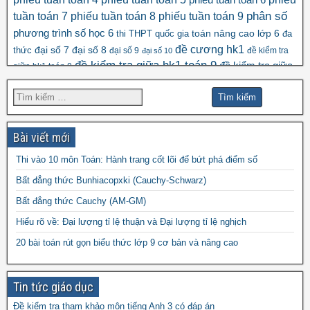
phiếu tuần toán 6
tuần toán 7
phiếu tuần toán 8
phiếu tuần toán 9
phân số
số học 6
phương trình
toán nâng cao lớp 6
thi THPT quốc gia
đa
đề cương hk1
đại số 8
thức
đại số 7
đại số 9
đề kiểm tra
đại số 10
đề kiểm tra giữa hk1 toán 9
đề kiểm tra giữa
giữa hk1 toán 8
đề kscl
hk2 toán 9
đề thi hk1 toán 7
đề thi hk1 toán 6
đề thi 5 vào 6
đề thi hk1 toán 9
đề thi hk2 toán
đề thi hk1 toán 8
đề thi
đề thi hsg toán 7
đề thi hsg toán 6
9
Bài viết mới
đề thi hsg toán 9
hsg toán 8
Thi vào 10 môn Toán: Hành trang cốt lõi để bứt phá điểm số
đề thi olympic
đề thi toán chuyên
đề thi
Bất đẳng thức Bunhiacopxki (Cauchy-Schwarz)
đề thi thử vào 10
toán
Bất đẳng thức Cauchy (AM-GM)
vào 10 môn toán năm 2022
đề thi vào
Hiểu rõ về: Đại lượng tỉ lệ thuận và Đại lượng tỉ lệ nghịch
10 môn toán năm 2023
đề thi vào 10 môn toán
20 bài toán rút gọn biểu thức lớp 9 cơ bản và nâng cao
năm 2024
Tin tức giáo dục
Đề kiểm tra tham khảo môn tiếng Anh 3 có đáp án