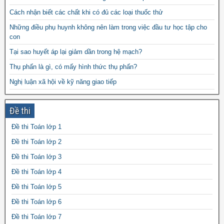
Cách nhận biết các chất khi có đủ các loại thuốc thử
Những điều phụ huynh không nên làm trong việc đầu tư học tập cho
con
Tại sao huyết áp lại giảm dần trong hệ mạch?
Thụ phấn là gì, có mấy hình thức thụ phấn?
Nghị luận xã hội về kỹ năng giao tiếp
Giáo án Giáo dục công dân 8 powerpoint
Đề thi
Bài tập bổ trợ tiếng Anh 3 – cô Trang
Dump là gì?
Đề thi Toán lớp 1
Giáo án Ngữ Văn 9 powerpoint
Đề thi Toán lớp 2
Đề thi Toán lớp 3
Đề thi Toán lớp 4
Đề thi Toán lớp 5
Đề thi Toán lớp 6
Đề thi Toán lớp 7