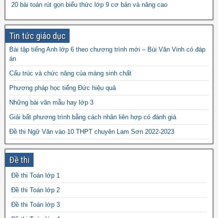
20 bài toán rút gọn biểu thức lớp 9 cơ bản và nâng cao
năm 2024
Tin tức giáo dục
Bài tập tiếng Anh lớp 6 theo chương trình mới – Bùi Văn Vinh có đáp
án
Cấu trúc và chức năng của màng sinh chất
Phương pháp học tiếng Đức hiệu quả
Những bài văn mẫu hay lớp 3
Giải bất phương trình bằng cách nhân liên hợp có đánh giá
Đề thi Ngữ Văn vào 10 THPT chuyên Lam Sơn 2022-2023
Một số cách tính nhẩm nhanh phần trăm của một số
Đề thi
Giáo án Địa lý 6 powerpoint
Giáo án Tiếng Anh 8 powerpoint
Đề thi Toán lớp 1
Giáo án Ngữ Văn 9 powerpoint
Đề thi Toán lớp 2
Đề thi Toán lớp 3