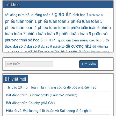
Từ khóa
giáo án
bồi dưỡng toán 5
hình học 7
bất đẳng thức
hình học 8
phiếu tuần toán 1
phiếu tuần toán 2
phiếu tuần toán 3
phiếu tuần toán 4
phiếu tuần toán 5
phiếu
phiếu tuần toán 6
tuần toán 7
phiếu tuần toán 8
phiếu tuần toán 9
phân số
số học 6
phương trình
toán nâng cao lớp 6
thi THPT quốc gia
đa
đề cương hk1
đại số 8
thức
đại số 7
đại số 9
đề kiểm tra
đại số 10
đề kiểm tra giữa hk1 toán 9
đề kiểm tra giữa
giữa hk1 toán 8
đề kscl
hk2 toán 9
đề thi hk1 toán 7
đề thi hk1 toán 6
đề thi 5 vào 6
đề thi hk1 toán 9
đề thi hk2 toán
đề thi hk1 toán 8
đề thi
đề thi hsg toán 7
đề thi hsg toán 6
9
Bài viết mới
đề thi hsg toán 9
hsg toán 8
Thi vào 10 môn Toán: Hành trang cốt lõi để bứt phá điểm số
đề thi olympic
đề thi toán chuyên
đề thi
Bất đẳng thức Bunhiacopxki (Cauchy-Schwarz)
đề thi thử vào 10
toán
Bất đẳng thức Cauchy (AM-GM)
vào 10 môn toán năm 2022
đề thi vào
Hiểu rõ về: Đại lượng tỉ lệ thuận và Đại lượng tỉ lệ nghịch
10 môn toán năm 2023
đề thi vào 10 môn toán