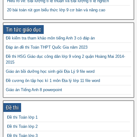
Hiểu rõ về: Đại lượng tỉ lệ thuận và Đại lượng tỉ lệ nghịch
10 môn toán năm 2023
đề thi vào 10 môn toán
20 bài toán rút gọn biểu thức lớp 9 cơ bản và nâng cao
năm 2024
Tin tức giáo dục
Đề kiểm tra tham khảo môn tiếng Anh 3 có đáp án
Đáp án đề thi Toán THPT Quốc Gia năm 2023
Đề thi HSG Giáo dục công dân lớp 9 vòng 2 quận Hoàng Mai 2014-
2015
Giáo án bồi dưỡng học sinh giỏi Địa Lý 9 file word
Đề cương ôn tập học kì 1 môn Địa lý lớp 11 file word
Giáo án Tiếng Anh 8 powerpoint
Phenol tác dụng với brom ra chất gì?
Đề thi
15 phiếu tự học Toán và tiếng Việt lớp 1 file word
Vai trò của vùng nhân đối với tế bào vi khuẩn
Đề thi Toán lớp 1
Bài ôn tập hè Tiếng Việt 3 lên 4 file word
Đề thi Toán lớp 2
Đề thi Toán lớp 3