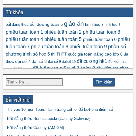
Từ khóa
giáo án
bồi dưỡng toán 5
hình học 7
bất đẳng thức
hình học 8
phiếu tuần toán 1
phiếu tuần toán 2
phiếu tuần toán 3
phiếu tuần toán 4
phiếu tuần toán 5
phiếu
phiếu tuần toán 6
tuần toán 7
phiếu tuần toán 8
phiếu tuần toán 9
phân số
số học 6
phương trình
toán nâng cao lớp 6
thi THPT quốc gia
đa
đề cương hk1
đại số 8
thức
đại số 7
đại số 9
đề kiểm tra
đại số 10
đề kiểm tra giữa hk1 toán 9
đề kiểm tra giữa
giữa hk1 toán 8
đề kscl
hk2 toán 9
đề thi hk1 toán 7
đề thi hk1 toán 6
đề thi 5 vào 6
đề thi hk1 toán 9
đề thi hk2 toán
đề thi hk1 toán 8
đề thi
đề thi hsg toán 7
đề thi hsg toán 6
9
Bài viết mới
đề thi hsg toán 9
hsg toán 8
Thi vào 10 môn Toán: Hành trang cốt lõi để bứt phá điểm số
đề thi olympic
đề thi toán chuyên
đề thi
Bất đẳng thức Bunhiacopxki (Cauchy-Schwarz)
đề thi thử vào 10
toán
Bất đẳng thức Cauchy (AM-GM)
vào 10 môn toán năm 2022
đề thi vào