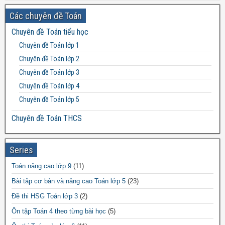
Đề thi Toán lớp 8
Các chuyên đề Toán
Đề thi Toán lớp 9
Chuyên đề Toán tiểu học
Đề thi Toán lớp 10
Chuyên đề Toán lớp 1
Đề thi Toán lớp 11
Chuyên đề Toán lớp 2
Đề thi Toán lớp 12
Chuyên đề Toán lớp 3
Chuyên đề Toán lớp 4
Chuyên đề Toán lớp 5
Chuyên đề Toán THCS
Bất đẳng thức THCS
Chuyên đề Toán lớp 6
Series
Chuyên đề Toán lớp 7
Toán nâng cao lớp 9
(11)
Chuyên đề Toán lớp 8
Bài tập cơ bản và nâng cao Toán lớp 5
(23)
Chuyên đề Toán lớp 9
Đề thi HSG Toán lớp 3
(2)
Chuyên đề Toán THPT
Ôn tập Toán 4 theo từng bài học
(5)
Chuyên đề Toán lớp 10