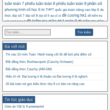
tuần toán 7
phiếu tuần toán 8
phiếu tuần toán 9
phân số
số học 6
phương trình
toán nâng cao lớp 6
thi THPT quốc gia
đa
đề cương hk1
đại số 8
thức
đại số 7
đại số 9
đề kiểm tra
đại số 10
đề kiểm tra giữa hk1 toán 9
đề kiểm tra giữa
giữa hk1 toán 8
đề kscl
hk2 toán 9
đề thi hk1 toán 7
đề thi hk1 toán 6
đề thi 5 vào 6
đề thi hk1 toán 9
đề thi hk2 toán
đề thi hk1 toán 8
đề thi
đề thi hsg toán 7
đề thi hsg toán 6
9
Bài viết mới
đề thi hsg toán 9
hsg toán 8
Thi vào 10 môn Toán: Hành trang cốt lõi để bứt phá điểm số
đề thi olympic
đề thi toán chuyên
đề thi
Bất đẳng thức Bunhiacopxki (Cauchy-Schwarz)
đề thi thử vào 10
toán
Bất đẳng thức Cauchy (AM-GM)
vào 10 môn toán năm 2022
đề thi vào
Hiểu rõ về: Đại lượng tỉ lệ thuận và Đại lượng tỉ lệ nghịch
10 môn toán năm 2023
đề thi vào 10 môn toán
20 bài toán rút gọn biểu thức lớp 9 cơ bản và nâng cao
năm 2024
Tin tức giáo dục
Giáo án Vật lý 9 powerpoint